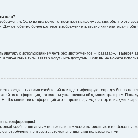
ователя?
зображения. Одно из них может относиться к вашему званию, обычно это звёзд
. Другое, обычно более крупное, изображение известно как «аватара» и обы
ь аватару с использованием четырёх инструментов: «Граватар», «Галерея а
, а также какие типы аватар могут быть доступны. Если вы не можете испол
чество созданных вами сообщений или идентифицируют определённых польз
аний на конференции, так как они установлены её администратором. Пожал
е. На большинстве конференций это запрещено, и модератор или администра
ти на конференцию!
ь email-сообщения другим пользователям через встроенную в конференцию ф
ь злоупотребления почтовой системой анонимными пользователями.