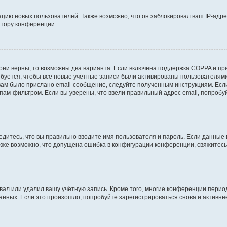
ию новых пользователей. Также возможно, что он заблокировал ваш IP-адре
атору конференции.
они верны, то возможны два варианта. Если включена поддержка COPPA и при 
уется, чтобы все новые учётные записи были активированы пользователями
ам было прислано email-сообщение, следуйте полученным инструкциям. Если
пам-фильтром. Если вы уверены, что ввели правильный адрес email, попробу
едитесь, что вы правильно вводите имя пользователя и пароль. Если данные
Также возможно, что допущена ошибка в конфигурации конференции, свяжитес
вал или удалил вашу учётную запись. Кроме того, многие конференции перио
ных. Если это произошло, попробуйте зарегистрироваться снова и активнее 