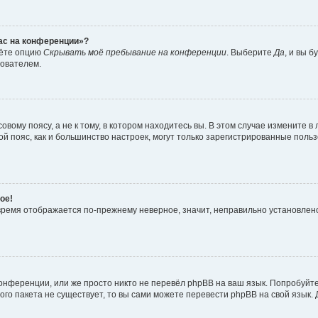
час на конференции»?
дёте опцию
Скрывать моё пребывание на конференции
. Выберите
Да
, и вы 
зователем.
вому поясу, а не к тому, в котором находитесь вы. В этом случае измените в 
овой пояс, как и большинство настроек, могут только зарегистрированные пол
ое!
о время отображается по-прежнему неверное, значит, неправильно установле
онференции, или же просто никто не перевёл phpBB на ваш язык. Попробуйт
вого пакета не существует, то вы сами можете перевести phpBB на свой язы