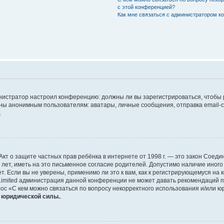
с этой конференцией?
Как мне связаться с администратором 
дминистратор настроил конференцию: должны ли вы зарегистрироваться, чтобы
 анонимным пользователям: аватары, личные сообщения, отправка email-сооб
.
 или Акт о защите частных прав ребёнка в интернете от 1998 г. — это закон Со
т, иметь на это письменное согласие родителей. Допустимо наличие иного
 Если вы не уверены, применимо ли это к вам, как к регистрирующемуся на 
Limited администрация данной конференции не может давать рекомендаций 
ос «С кем можно связаться по вопросу некорректного использования и/или ю
т юридической силы.
.