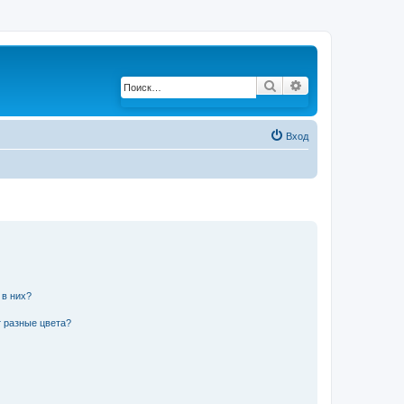
Поиск
Расширенный по
Вход
 в них?
 разные цвета?