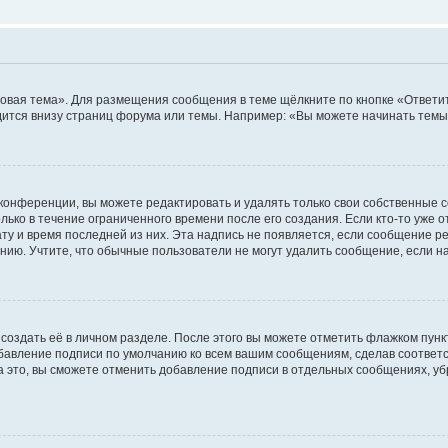
овая тема». Для размещения сообщения в теме щёлкните по кнопке «Ответит
ится внизу страниц форума или темы. Например: «Вы можете начинать темы»
конференции, вы можете редактировать и удалять только свои собственные 
ько в течение ограниченного времени после его создания. Если кто-то уже 
дату и время последней из них. Эта надпись не появляется, если сообщение 
ию. Учтите, что обычные пользователи не могут удалить сообщение, если на 
создать её в личном разделе. После этого вы можете отметить флажком пун
обавление подписи по умолчанию ко всем вашим сообщениям, сделав соотве
а это, вы сможете отменить добавление подписи в отдельных сообщениях, у