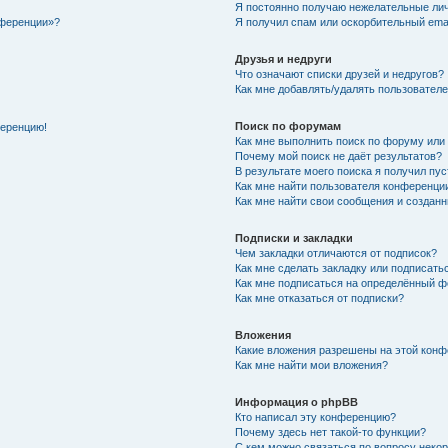
Я постоянно получаю нежелательные ли
нференции»?
Я получил спам или оскорбительный email
Друзья и недруги
Что означают списки друзей и недругов?
Как мне добавлять/удалять пользователе
Поиск по форумам
ференцию!
Как мне выполнить поиск по форуму ил
Почему мой поиск не даёт результатов?
В результате моего поиска я получил пу
Как мне найти пользователя конференци
Как мне найти свои сообщения и создан
Подписки и закладки
Чем закладки отличаются от подписок?
Как мне сделать закладку или подписат
Как мне подписаться на определённый 
Как мне отказаться от подписки?
Вложения
Какие вложения разрешены на этой кон
Как мне найти мои вложения?
Информация о phpBB
Кто написал эту конференцию?
Почему здесь нет такой-то функции?
С кем можно связаться по вопросу неко