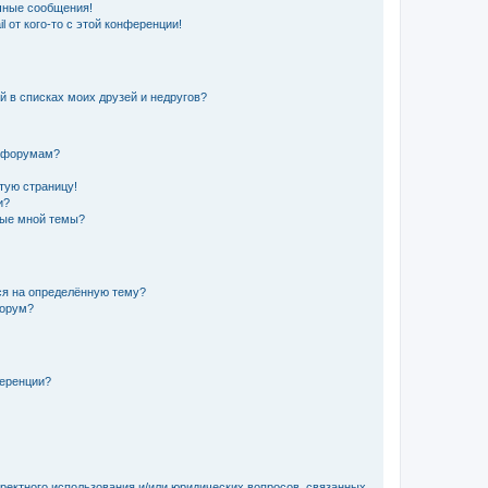
чные сообщения!
 от кого-то с этой конференции!
й в списках моих друзей и недругов?
и форумам?
стую страницу!
и?
ные мной темы?
ься на определённую тему?
форум?
ференции?
рректного использования и/или юридических вопросов, связанных