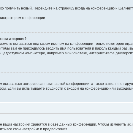
егко получить новый. Перейдите на страницу входа на конференцию и щёлкни
инистратором конференции.
мени и пароля?
сможете оставаться под своим именем на конференции только некоторое огран
 чтобы вам не приходилось вводить имя пользователя и пароль каждый раз, 
щедоступном компьютере, например в библиотеке, интернет-кафе, университе
ам оставаться авторизованным на этой конференции, а также выполняют друг
ом. Если вы испытываете трудности с входом на конференцию или выходом с
е ваши настройки хранятся в базе данных конференции. Чтобы изменить их,
ить все свои настройки и предпочтения.