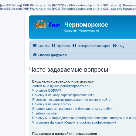
[phpBB Debug] PHP Warning
: in file
[ROOT]/phpbb/session.php
on line
580
:
sizeof(): Parame
[phpBB Debug] PHP Warning
: in file
[ROOT]/phpbb/session.php
on line
636
:
sizeof(): Parame
Черноморское
форумы Черноморска
Ссылки
Правила
Интерактивная карта
FAQ
Список форумов
Часто задаваемые вопросы
Вход на конференцию и регистрация
Зачем мне нужно регистрироваться?
Что такое COPPA?
Почему я не могу зарегистрироваться?
Я только что зарегистрировался, но не могу войти!
Почему я не могу войти?
Я давно зарегистрирован, но больше не могу войти!
Я забыл пароль!
Почему мне периодически приходится повторять ввод имени и па
Что делает функция «Удалить cookies конференции»?
Параметры и настройки пользователя