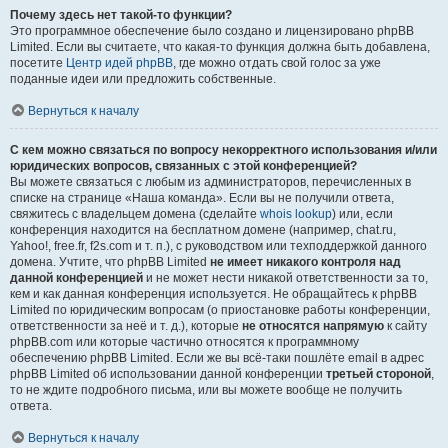
Почему здесь нет такой-то функции?
Это программное обеспечение было создано и лицензировано phpBB
Limited. Если вы считаете, что какая-то функция должна быть добавлена,
посетите
Центр идей phpBB
, где можно отдать свой голос за уже
поданные идеи или предложить собственные.
Вернуться к началу
С кем можно связаться по вопросу некорректного использования и/или
юридических вопросов, связанных с этой конференцией?
Вы можете связаться с любым из администраторов, перечисленных в
списке на странице «Наша команда». Если вы не получили ответа,
свяжитесь с владельцем домена (сделайте
whois lookup
) или, если
конференция находится на бесплатном домене (например, chat.ru,
Yahoo!, free.fr, f2s.com и т. п.), с руководством или техподдержкой данного
домена. Учтите, что phpBB Limited
не имеет никакого контроля над
данной конференцией
и не может нести никакой ответственности за то,
кем и как данная конференция используется. Не обращайтесь к phpBB
Limited по юридическим вопросам (о приостановке работы конференции,
ответственности за неё и т. д.), которые
не относятся напрямую
к сайту
phpBB.com или которые частично относятся к программному
обеспечению phpBB Limited. Если же вы всё-таки пошлёте email в адрес
phpBB Limited об использовании данной конференции
третьей стороной
,
то не ждите подробного письма, или вы можете вообще не получить
ответа.
Вернуться к началу