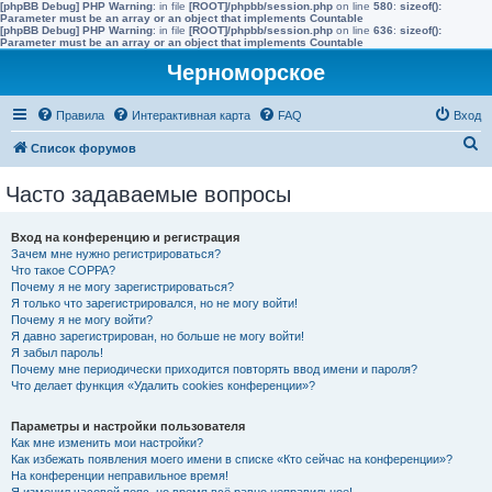
[phpBB Debug] PHP Warning
: in file
[ROOT]/phpbb/session.php
on line
580
:
sizeof():
Parameter must be an array or an object that implements Countable
[phpBB Debug] PHP Warning
: in file
[ROOT]/phpbb/session.php
on line
636
:
sizeof():
Parameter must be an array or an object that implements Countable
Черноморское
Правила
Интерактивная карта
FAQ
Вход
П
Список форумов
о
Часто задаваемые вопросы
и
с
Вход на конференцию и регистрация
к
Зачем мне нужно регистрироваться?
Что такое COPPA?
Почему я не могу зарегистрироваться?
Я только что зарегистрировался, но не могу войти!
Почему я не могу войти?
Я давно зарегистрирован, но больше не могу войти!
Я забыл пароль!
Почему мне периодически приходится повторять ввод имени и пароля?
Что делает функция «Удалить cookies конференции»?
Параметры и настройки пользователя
Как мне изменить мои настройки?
Как избежать появления моего имени в списке «Кто сейчас на конференции»?
На конференции неправильное время!