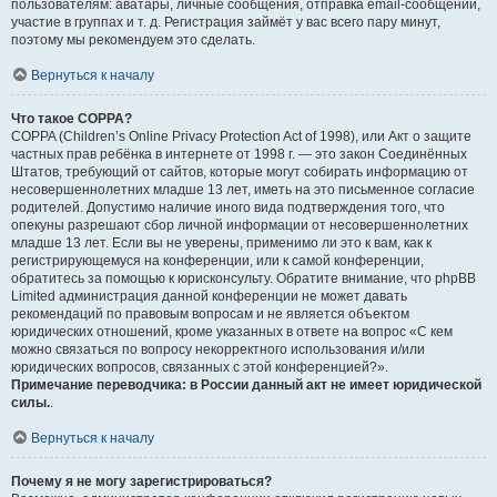
пользователям: аватары, личные сообщения, отправка email-сообщений,
участие в группах и т. д. Регистрация займёт у вас всего пару минут,
поэтому мы рекомендуем это сделать.
Вернуться к началу
Что такое COPPA?
COPPA (Children’s Online Privacy Protection Act of 1998), или Акт о защите
частных прав ребёнка в интернете от 1998 г. — это закон Соединённых
Штатов, требующий от сайтов, которые могут собирать информацию от
несовершеннолетних младше 13 лет, иметь на это письменное согласие
родителей. Допустимо наличие иного вида подтверждения того, что
опекуны разрешают сбор личной информации от несовершеннолетних
младше 13 лет. Если вы не уверены, применимо ли это к вам, как к
регистрирующемуся на конференции, или к самой конференции,
обратитесь за помощью к юрисконсульту. Обратите внимание, что phpBB
Limited администрация данной конференции не может давать
рекомендаций по правовым вопросам и не является объектом
юридических отношений, кроме указанных в ответе на вопрос «С кем
можно связаться по вопросу некорректного использования и/или
юридических вопросов, связанных с этой конференцией?».
Примечание переводчика: в России данный акт не имеет юридической
силы.
.
Вернуться к началу
Почему я не могу зарегистрироваться?