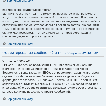
Вернуться к началу
Как мне вновь поднять мою тему?
Щёлкнув по ссылке «Поднять тему» при просмотре темы, вы можете
«поднять» её в верхнюю часть первой страницы форума. Если этого не
происходит, то это означает, что возможность поднятия тем могла быть
отключена, или время, которое должно пройти до повторного поднятия
темы, ещё не прошло. Также можно поднять тему, просто ответив на неё,
однако удостоверьтесь, что тем самым вы не нарушаете правила
конференции, на которой находитесь.
Вернуться к началу
Форматирование сообщений и типы создаваемых тем
Что такое BBCode?
BBCode — это особая реализация HTML, предлагающая большие
возможности по форматированию отдельных частей сообщения.
Возможность использования BBCode определяется администратором,
однако BBCode также может быть отключён на уровне сообщения в
форме для его отправки. BBCode очень похож на HTML, но теги в нём
заключаются в квадратные скобки [ и ], а не в < и >. За дополнительной
информацией о BBCode обратитесь к руководству по BBCode, ссылка на
которое доступна из формы отправки сообщений.
Вернуться к началу