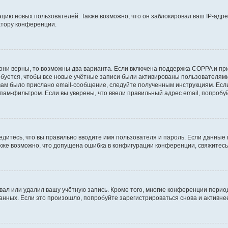
ию новых пользователей. Также возможно, что он заблокировал ваш IP-адре
атору конференции.
они верны, то возможны два варианта. Если включена поддержка COPPA и при 
уется, чтобы все новые учётные записи были активированы пользователями
ам было прислано email-сообщение, следуйте полученным инструкциям. Если
пам-фильтром. Если вы уверены, что ввели правильный адрес email, попробу
едитесь, что вы правильно вводите имя пользователя и пароль. Если данные
Также возможно, что допущена ошибка в конфигурации конференции, свяжитес
вал или удалил вашу учётную запись. Кроме того, многие конференции перио
ных. Если это произошло, попробуйте зарегистрироваться снова и активнее 