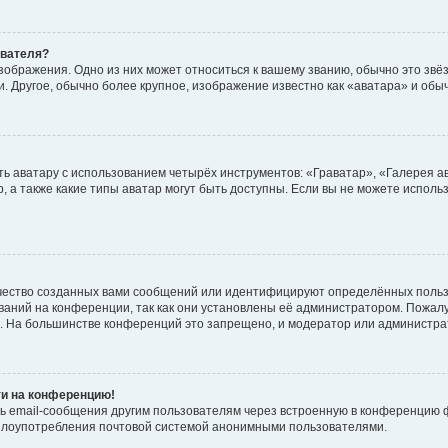
ователя?
зображения. Одно из них может относиться к вашему званию, обычно это звёзд
. Другое, обычно более крупное, изображение известно как «аватара» и обы
ь аватару с использованием четырёх инструментов: «Граватар», «Галерея а
, а также какие типы аватар могут быть доступны. Если вы не можете испол
чество созданных вами сообщений или идентифицируют определённых польз
аний на конференции, так как они установлены её администратором. Пожал
е. На большинстве конференций это запрещено, и модератор или администра
ти на конференцию!
ь email-сообщения другим пользователям через встроенную в конференцию ф
ь злоупотребления почтовой системой анонимными пользователями.