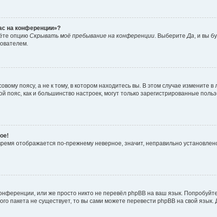
час на конференции»?
дёте опцию
Скрывать моё пребывание на конференции
. Выберите
Да
, и вы 
зователем.
вому поясу, а не к тому, в котором находитесь вы. В этом случае измените в 
овой пояс, как и большинство настроек, могут только зарегистрированные пол
ое!
о время отображается по-прежнему неверное, значит, неправильно установле
онференции, или же просто никто не перевёл phpBB на ваш язык. Попробуйт
вого пакета не существует, то вы сами можете перевести phpBB на свой язы