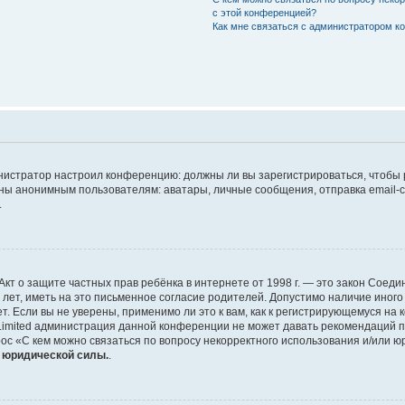
с этой конференцией?
Как мне связаться с администратором 
дминистратор настроил конференцию: должны ли вы зарегистрироваться, чтобы
 анонимным пользователям: аватары, личные сообщения, отправка email-сооб
.
 или Акт о защите частных прав ребёнка в интернете от 1998 г. — это закон Со
т, иметь на это письменное согласие родителей. Допустимо наличие иного
 Если вы не уверены, применимо ли это к вам, как к регистрирующемуся на 
Limited администрация данной конференции не может давать рекомендаций 
ос «С кем можно связаться по вопросу некорректного использования и/или ю
т юридической силы.
.