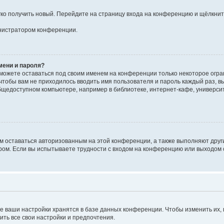
егко получить новый. Перейдите на страницу входа на конференцию и щёлкни
инистратором конференции.
мени и пароля?
сможете оставаться под своим именем на конференции только некоторое огран
 чтобы вам не приходилось вводить имя пользователя и пароль каждый раз, 
щедоступном компьютере, например в библиотеке, интернет-кафе, университе
ам оставаться авторизованным на этой конференции, а также выполняют друг
ом. Если вы испытываете трудности с входом на конференцию или выходом с
е ваши настройки хранятся в базе данных конференции. Чтобы изменить их,
ить все свои настройки и предпочтения.