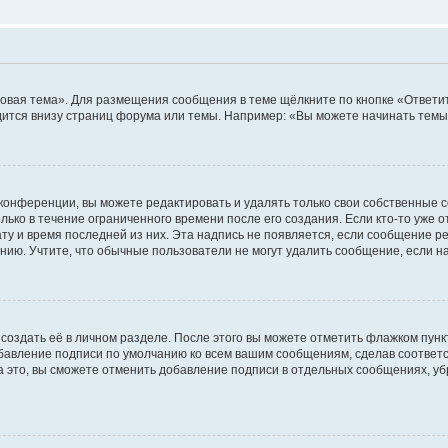
овая тема». Для размещения сообщения в теме щёлкните по кнопке «Ответит
ится внизу страниц форума или темы. Например: «Вы можете начинать темы»
конференции, вы можете редактировать и удалять только свои собственные 
ько в течение ограниченного времени после его создания. Если кто-то уже 
дату и время последней из них. Эта надпись не появляется, если сообщение 
ию. Учтите, что обычные пользователи не могут удалить сообщение, если на 
создать её в личном разделе. После этого вы можете отметить флажком пун
обавление подписи по умолчанию ко всем вашим сообщениям, сделав соотве
а это, вы сможете отменить добавление подписи в отдельных сообщениях, у