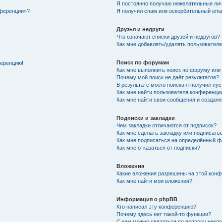
Я постоянно получаю нежелательные ли
нференции»?
Я получил спам или оскорбительный email
Друзья и недруги
Что означают списки друзей и недругов?
Как мне добавлять/удалять пользователе
Поиск по форумам
ференцию!
Как мне выполнить поиск по форуму ил
Почему мой поиск не даёт результатов?
В результате моего поиска я получил пу
Как мне найти пользователя конференци
Как мне найти свои сообщения и создан
Подписки и закладки
Чем закладки отличаются от подписок?
Как мне сделать закладку или подписат
Как мне подписаться на определённый 
Как мне отказаться от подписки?
Вложения
Какие вложения разрешены на этой кон
Как мне найти мои вложения?
Информация о phpBB
Кто написал эту конференцию?
Почему здесь нет такой-то функции?
С кем можно связаться по вопросу неко