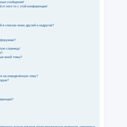
чные сообщения!
 от кого-то с этой конференции!
й в списках моих друзей и недругов?
и форумам?
стую страницу!
и?
ные мной темы?
ься на определённую тему?
форум?
ференции?
рректного использования и/или юридических вопросов, связанных