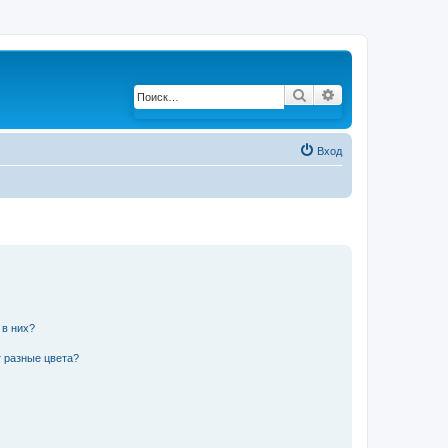
Поиск
Расширенный по
Вход
 в них?
 разные цвета?