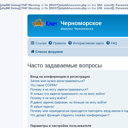
[phpBB Debug] PHP Warning
: in file
[ROOT]/phpbb/session.php
on line
580
:
sizeof(): Parame
[phpBB Debug] PHP Warning
: in file
[ROOT]/phpbb/session.php
on line
636
:
sizeof(): Parame
Черноморское
форумы Черноморска
Ссылки
Правила
Интерактивная карта
FAQ
Список форумов
Часто задаваемые вопросы
Вход на конференцию и регистрация
Зачем мне нужно регистрироваться?
Что такое COPPA?
Почему я не могу зарегистрироваться?
Я только что зарегистрировался, но не могу войти!
Почему я не могу войти?
Я давно зарегистрирован, но больше не могу войти!
Я забыл пароль!
Почему мне периодически приходится повторять ввод имени и па
Что делает функция «Удалить cookies конференции»?
Параметры и настройки пользователя