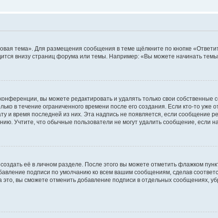
овая тема». Для размещения сообщения в теме щёлкните по кнопке «Ответит
ится внизу страниц форума или темы. Например: «Вы можете начинать темы»
конференции, вы можете редактировать и удалять только свои собственные 
ько в течение ограниченного времени после его создания. Если кто-то уже 
дату и время последней из них. Эта надпись не появляется, если сообщение 
ию. Учтите, что обычные пользователи не могут удалить сообщение, если на 
создать её в личном разделе. После этого вы можете отметить флажком пун
обавление подписи по умолчанию ко всем вашим сообщениям, сделав соотве
а это, вы сможете отменить добавление подписи в отдельных сообщениях, у