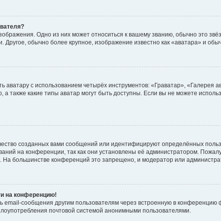
ователя?
зображения. Одно из них может относиться к вашему званию, обычно это звёзд
. Другое, обычно более крупное, изображение известно как «аватара» и обы
ь аватару с использованием четырёх инструментов: «Граватар», «Галерея а
, а также какие типы аватар могут быть доступны. Если вы не можете испол
чество созданных вами сообщений или идентифицируют определённых польз
аний на конференции, так как они установлены её администратором. Пожал
е. На большинстве конференций это запрещено, и модератор или администра
ти на конференцию!
ь email-сообщения другим пользователям через встроенную в конференцию ф
ь злоупотребления почтовой системой анонимными пользователями.