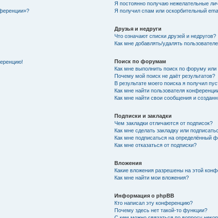
Я постоянно получаю нежелательные ли
нференции»?
Я получил спам или оскорбительный email
Друзья и недруги
Что означают списки друзей и недругов?
Как мне добавлять/удалять пользователе
Поиск по форумам
ференцию!
Как мне выполнить поиск по форуму ил
Почему мой поиск не даёт результатов?
В результате моего поиска я получил пу
Как мне найти пользователя конференци
Как мне найти свои сообщения и создан
Подписки и закладки
Чем закладки отличаются от подписок?
Как мне сделать закладку или подписат
Как мне подписаться на определённый 
Как мне отказаться от подписки?
Вложения
Какие вложения разрешены на этой кон
Как мне найти мои вложения?
Информация о phpBB
Кто написал эту конференцию?
Почему здесь нет такой-то функции?
С кем можно связаться по вопросу неко