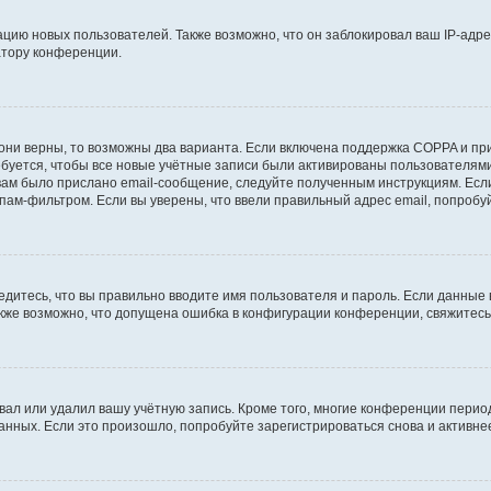
ию новых пользователей. Также возможно, что он заблокировал ваш IP-адре
атору конференции.
они верны, то возможны два варианта. Если включена поддержка COPPA и при 
уется, чтобы все новые учётные записи были активированы пользователями
ам было прислано email-сообщение, следуйте полученным инструкциям. Если
пам-фильтром. Если вы уверены, что ввели правильный адрес email, попробу
едитесь, что вы правильно вводите имя пользователя и пароль. Если данные
Также возможно, что допущена ошибка в конфигурации конференции, свяжитес
вал или удалил вашу учётную запись. Кроме того, многие конференции перио
ных. Если это произошло, попробуйте зарегистрироваться снова и активнее 