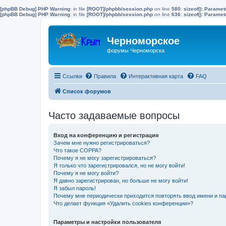
[phpBB Debug] PHP Warning
: in file
[ROOT]/phpbb/session.php
on line
580
:
sizeof(): Parame
[phpBB Debug] PHP Warning
: in file
[ROOT]/phpbb/session.php
on line
636
:
sizeof(): Parame
Черноморское
форумы Черноморска
Ссылки
Правила
Интерактивная карта
FAQ
Список форумов
Часто задаваемые вопросы
Вход на конференцию и регистрация
Зачем мне нужно регистрироваться?
Что такое COPPA?
Почему я не могу зарегистрироваться?
Я только что зарегистрировался, но не могу войти!
Почему я не могу войти?
Я давно зарегистрирован, но больше не могу войти!
Я забыл пароль!
Почему мне периодически приходится повторять ввод имени и па
Что делает функция «Удалить cookies конференции»?
Параметры и настройки пользователя