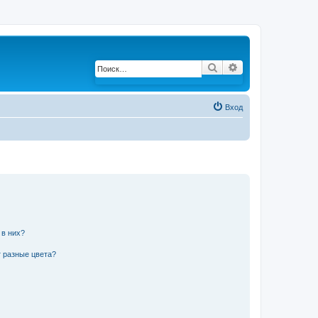
Поиск
Расширенный по
Вход
 в них?
 разные цвета?