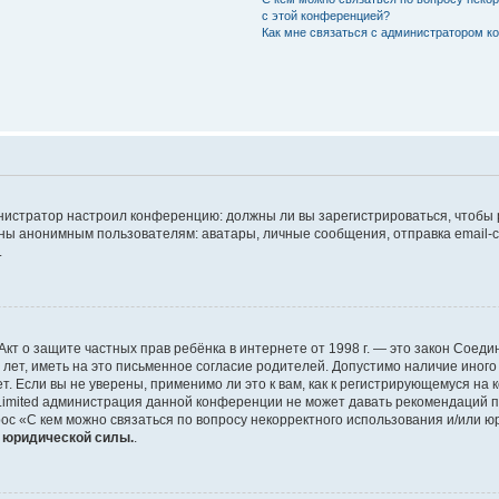
с этой конференцией?
Как мне связаться с администратором 
дминистратор настроил конференцию: должны ли вы зарегистрироваться, чтобы
 анонимным пользователям: аватары, личные сообщения, отправка email-сооб
.
 или Акт о защите частных прав ребёнка в интернете от 1998 г. — это закон Со
т, иметь на это письменное согласие родителей. Допустимо наличие иного
 Если вы не уверены, применимо ли это к вам, как к регистрирующемуся на 
Limited администрация данной конференции не может давать рекомендаций 
ос «С кем можно связаться по вопросу некорректного использования и/или ю
т юридической силы.
.