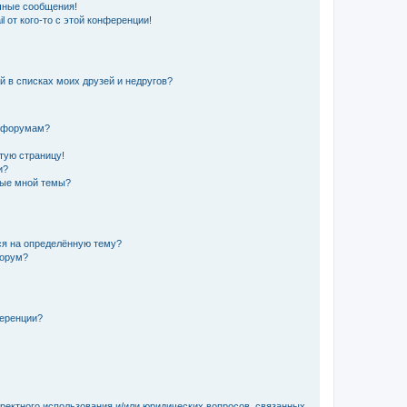
чные сообщения!
 от кого-то с этой конференции!
й в списках моих друзей и недругов?
и форумам?
стую страницу!
и?
ные мной темы?
ься на определённую тему?
форум?
ференции?
рректного использования и/или юридических вопросов, связанных