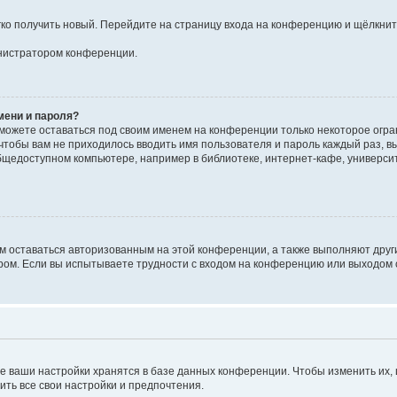
егко получить новый. Перейдите на страницу входа на конференцию и щёлкни
инистратором конференции.
мени и пароля?
сможете оставаться под своим именем на конференции только некоторое огран
 чтобы вам не приходилось вводить имя пользователя и пароль каждый раз, 
щедоступном компьютере, например в библиотеке, интернет-кафе, университе
ам оставаться авторизованным на этой конференции, а также выполняют друг
ом. Если вы испытываете трудности с входом на конференцию или выходом с
е ваши настройки хранятся в базе данных конференции. Чтобы изменить их,
ить все свои настройки и предпочтения.