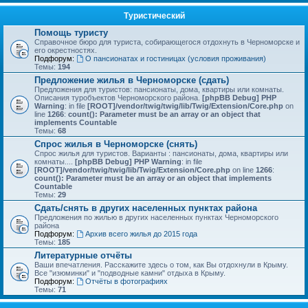
Туристический
Помощь туристу
Справочное бюро для туриста, собирающегося отдохнуть в Черноморске и
его окрестностях.
Подфорум:
О пансионатах и гостиницах (условия проживания)
Темы:
194
Предложение жилья в Черноморске (сдать)
Предложения для туристов: пансионаты, дома, квартиры или комнаты.
Описания туробъектов Черноморского района.
[phpBB Debug] PHP
Warning
: in file
[ROOT]/vendor/twig/twig/lib/Twig/Extension/Core.php
on
line
1266
:
count(): Parameter must be an array or an object that
implements Countable
Темы:
68
Спрос жилья в Черноморске (снять)
Спрос жилья для туристов. Варианты : пансионаты, дома, квартиры или
комнаты....
[phpBB Debug] PHP Warning
: in file
[ROOT]/vendor/twig/twig/lib/Twig/Extension/Core.php
on line
1266
:
count(): Parameter must be an array or an object that implements
Countable
Темы:
29
Сдать/снять в других населенных пунктах района
Предложения по жилью в других населенных пунктах Черноморского
района
Подфорум:
Архив всего жилья до 2015 года
Темы:
185
Литературные отчёты
Ваши впечатления. Расскажите здесь о том, как Вы отдохнули в Крыму.
Все "изюминки" и "подводные камни" отдыха в Крыму.
Подфорум:
Отчёты в фотографиях
Темы:
71