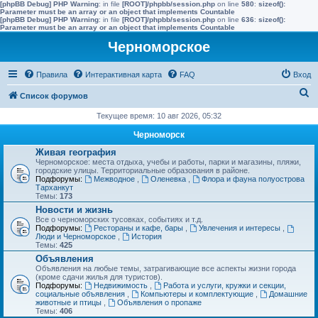
[phpBB Debug] PHP Warning
: in file
[ROOT]/phpbb/session.php
on line
580
:
sizeof():
Parameter must be an array or an object that implements Countable
[phpBB Debug] PHP Warning
: in file
[ROOT]/phpbb/session.php
on line
636
:
sizeof():
Parameter must be an array or an object that implements Countable
Черноморское
Правила
Интерактивная карта
FAQ
Вход
П
Список форумов
о
Текущее время: 10 авг 2026, 05:32
и
Черноморск
с
Живая география
Черноморское: места отдыха, учебы и работы, парки и магазины, пляжи,
к
городские улицы. Территориальные образования в районе.
Подфорумы:
Межводное
,
Оленевка
,
Флора и фауна полуострова
Тарханкут
Темы:
173
Новости и жизнь
Все о черноморских тусовках, событиях и т.д.
Подфорумы:
Рестораны и кафе, бары
,
Увлечения и интересы
,
Люди и Черноморское
,
История
Темы:
425
Объявления
Объявления на любые темы, затрагивающие все аспекты жизни города
(кроме сдачи жилья для туристов).
Подфорумы:
Недвижимость
,
Работа и услуги, кружки и секции,
социальные объявления
,
Компьютеры и комплектующие
,
Домашние
животные и птицы
,
Объявления о пропаже
Темы:
406