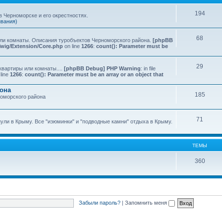
194
 Черноморске и его окрестностях.
ивания)
68
или комнаты. Описания туробъектов Черноморского района.
[phpBB
Twig/Extension/Core.php
on line
1266
:
count(): Parameter must be
29
квартиры или комнаты....
[phpBB Debug] PHP Warning
: in file
line
1266
:
count(): Parameter must be an array or an object that
йона
185
номорского района
71
нули в Крыму. Все "изюминки" и "подводные камни" отдыха в Крыму.
ТЕМЫ
360
Забыли пароль?
|
Запомнить меня