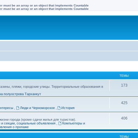
ter must be an array or an object that implements Countable
ter must be an array or an object that implements Countable
ТЕМЫ
173
газины, пляжи, городские улицы. Территориальные образования в
на полуострова Тарханкут
425
интересы
,
Люди и Черноморское
,
История
406
изни города (кроме сдачи жилья для туристов).
и и секции, социальные объявления
,
Компьютеры и
вления о пропаже
ТЕМЫ