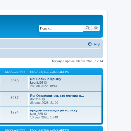
Поиск
Расширенный по
Вход
Текущее время: 06 авг 2026, 12:14
СООБЩЕНИЯ
ПОСЛЕДНЕЕ СООБЩЕНИЕ
Re: Волки в Крыму
3050
Leonid86
П
28 ноя 2022, 18:44
е
р
е
Re: Откликнитесь кто служил п…
й
8587
div1289
П
т
23 фев 2025, 21:09
е
и
р
к
е
продам инвалидную коляску
п
1294
й
ivan_555
П
о
т
13 май 2020, 18:49
е
с
и
р
л
к
е
е
п
й
д
СООБЩЕНИЯ
ПОСЛЕДНЕЕ СООБЩЕНИЕ
о