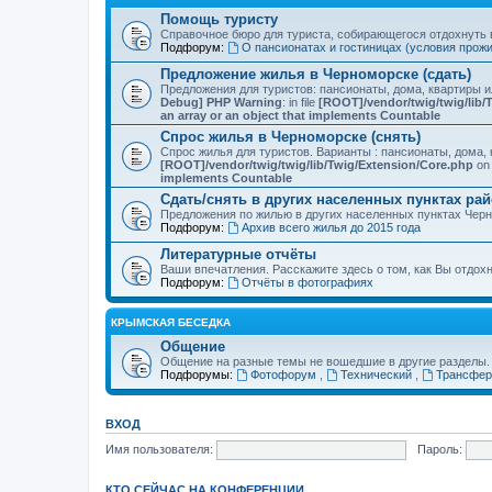
Помощь туристу
Справочное бюро для туриста, собирающегося отдохнуть в
Подфорум:
О пансионатах и гостиницах (условия прож
Предложение жилья в Черноморске (сдать)
Предложения для туристов: пансионаты, дома, квартиры 
Debug] PHP Warning
: in file
[ROOT]/vendor/twig/twig/lib/
an array or an object that implements Countable
Спрос жилья в Черноморске (снять)
Спрос жилья для туристов. Варианты : пансионаты, дома, 
[ROOT]/vendor/twig/twig/lib/Twig/Extension/Core.php
on 
implements Countable
Сдать/снять в других населенных пунктах ра
Предложения по жилью в других населенных пунктах Чер
Подфорум:
Архив всего жилья до 2015 года
Литературные отчёты
Ваши впечатления. Расскажите здесь о том, как Вы отдох
Подфорум:
Отчёты в фотографиях
КРЫМСКАЯ БЕСЕДКА
Общение
Общение на разные темы не вошедшие в другие разделы.
Подфорумы:
Фотофорум
,
Технический
,
Трансфер
ВХОД
Имя пользователя:
Пароль:
КТО СЕЙЧАС НА КОНФЕРЕНЦИИ