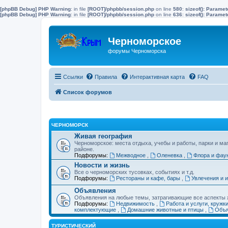
[phpBB Debug] PHP Warning
: in file
[ROOT]/phpbb/session.php
on line
580
:
sizeof(): Parame
[phpBB Debug] PHP Warning
: in file
[ROOT]/phpbb/session.php
on line
636
:
sizeof(): Parame
Черноморское
форумы Черноморска
Ссылки
Правила
Интерактивная карта
FAQ
Список форумов
ЧЕРНОМОРСК
Живая география
Черноморское: места отдыха, учебы и работы, парки и ма
районе.
Подфорумы:
Межводное
,
Оленевка
,
Флора и фау
Новости и жизнь
Все о черноморских тусовках, событиях и т.д.
Подфорумы:
Рестораны и кафе, бары
,
Увлечения и 
Объявления
Объявления на любые темы, затрагивающие все аспекты ж
Подфорумы:
Недвижимость
,
Работа и услуги, кружк
комплектующие
,
Домашние животные и птицы
,
Объя
ТУРИСТИЧЕСКИЙ