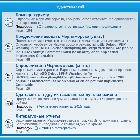
Туристический
Помощь туристу
Справочное бюро для туриста, собирающегося отдохнуть в Черноморске и
его окрестностях.
Подфорум:
О пансионатах и гостиницах (условия проживания)
Темы:
194
Предложение жилья в Черноморске (сдать)
Предложения для туристов: пансионаты, дома, квартиры или комнаты.
Описания туробъектов Черноморского района.
[phpBB Debug] PHP
Warning
: in file
[ROOT]/vendor/twig/twig/lib/Twig/Extension/Core.php
on
line
1266
:
count(): Parameter must be an array or an object that
implements Countable
Темы:
68
Спрос жилья в Черноморске (снять)
Спрос жилья для туристов. Варианты : пансионаты, дома, квартиры или
комнаты....
[phpBB Debug] PHP Warning
: in file
[ROOT]/vendor/twig/twig/lib/Twig/Extension/Core.php
on line
1266
:
count(): Parameter must be an array or an object that implements
Countable
Темы:
29
Сдать/снять в других населенных пунктах района
Предложения по жилью в других населенных пунктах Черноморского
района
Подфорум:
Архив всего жилья до 2015 года
Темы:
185
Литературные отчёты
Ваши впечатления. Расскажите здесь о том, как Вы отдохнули в Крыму.
Все "изюминки" и "подводные камни" отдыха в Крыму.
Подфорум:
Отчёты в фотографиях
Темы:
71