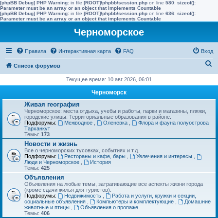
[phpBB Debug] PHP Warning
: in file
[ROOT]/phpbb/session.php
on line
580
:
sizeof():
Parameter must be an array or an object that implements Countable
[phpBB Debug] PHP Warning
: in file
[ROOT]/phpbb/session.php
on line
636
:
sizeof():
Parameter must be an array or an object that implements Countable
Черноморское
Правила
Интерактивная карта
FAQ
Вход
П
Список форумов
о
Текущее время: 10 авг 2026, 06:01
и
Черноморск
с
Живая география
Черноморское: места отдыха, учебы и работы, парки и магазины, пляжи,
к
городские улицы. Территориальные образования в районе.
Подфорумы:
Межводное
,
Оленевка
,
Флора и фауна полуострова
Тарханкут
Темы:
173
Новости и жизнь
Все о черноморских тусовках, событиях и т.д.
Подфорумы:
Рестораны и кафе, бары
,
Увлечения и интересы
,
Люди и Черноморское
,
История
Темы:
425
Объявления
Объявления на любые темы, затрагивающие все аспекты жизни города
(кроме сдачи жилья для туристов).
Подфорумы:
Недвижимость
,
Работа и услуги, кружки и секции,
социальные объявления
,
Компьютеры и комплектующие
,
Домашние
животные и птицы
,
Объявления о пропаже
Темы:
406