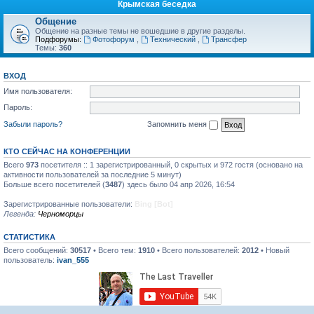
Крымская беседка
Общение
Общение на разные темы не вошедшие в другие разделы.
Подфорумы:
Фотофорум
,
Технический
,
Трансфер
Темы:
360
ВХОД
Имя пользователя:
Пароль:
Забыли пароль?
Запомнить меня
КТО СЕЙЧАС НА КОНФЕРЕНЦИИ
Всего
973
посетителя :: 1 зарегистрированный, 0 скрытых и 972 гостя (основано на
активности пользователей за последние 5 минут)
Больше всего посетителей (
3487
) здесь было 04 апр 2026, 16:54
Зарегистрированные пользователи:
Bing [Bot]
Легенда:
Черноморцы
СТАТИСТИКА
Всего сообщений:
30517
• Всего тем:
1910
• Всего пользователей:
2012
• Новый
пользователь:
ivan_555