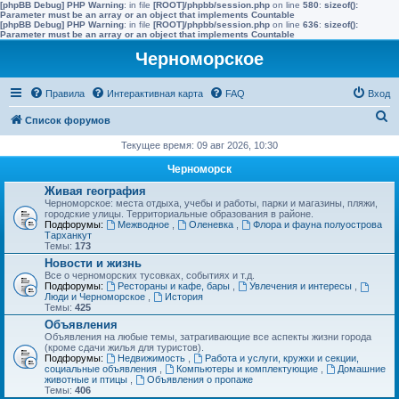
[phpBB Debug] PHP Warning
: in file
[ROOT]/phpbb/session.php
on line
580
:
sizeof():
Parameter must be an array or an object that implements Countable
[phpBB Debug] PHP Warning
: in file
[ROOT]/phpbb/session.php
on line
636
:
sizeof():
Parameter must be an array or an object that implements Countable
Черноморское
Правила
Интерактивная карта
FAQ
Вход
П
Список форумов
о
Текущее время: 09 авг 2026, 10:30
и
Черноморск
с
Живая география
Черноморское: места отдыха, учебы и работы, парки и магазины, пляжи,
к
городские улицы. Территориальные образования в районе.
Подфорумы:
Межводное
,
Оленевка
,
Флора и фауна полуострова
Тарханкут
Темы:
173
Новости и жизнь
Все о черноморских тусовках, событиях и т.д.
Подфорумы:
Рестораны и кафе, бары
,
Увлечения и интересы
,
Люди и Черноморское
,
История
Темы:
425
Объявления
Объявления на любые темы, затрагивающие все аспекты жизни города
(кроме сдачи жилья для туристов).
Подфорумы:
Недвижимость
,
Работа и услуги, кружки и секции,
социальные объявления
,
Компьютеры и комплектующие
,
Домашние
животные и птицы
,
Объявления о пропаже
Темы:
406