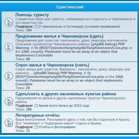
Туристический
Помощь туристу
Справочное бюро для туриста, собирающегося отдохнуть в Черноморске и
его окрестностях.
Подфорум:
О пансионатах и гостиницах (условия проживания)
Темы:
194
Предложение жилья в Черноморске (сдать)
Предложения для туристов: пансионаты, дома, квартиры или комнаты.
Описания туробъектов Черноморского района.
[phpBB Debug] PHP
Warning
: in file
[ROOT]/vendor/twig/twig/lib/Twig/Extension/Core.php
on
line
1266
:
count(): Parameter must be an array or an object that
implements Countable
Темы:
68
Спрос жилья в Черноморске (снять)
Спрос жилья для туристов. Варианты : пансионаты, дома, квартиры или
комнаты....
[phpBB Debug] PHP Warning
: in file
[ROOT]/vendor/twig/twig/lib/Twig/Extension/Core.php
on line
1266
:
count(): Parameter must be an array or an object that implements
Countable
Темы:
29
Сдать/снять в других населенных пунктах района
Предложения по жилью в других населенных пунктах Черноморского
района
Подфорум:
Архив всего жилья до 2015 года
Темы:
185
Литературные отчёты
Ваши впечатления. Расскажите здесь о том, как Вы отдохнули в Крыму.
Все "изюминки" и "подводные камни" отдыха в Крыму.
Подфорум:
Отчёты в фотографиях
Темы:
71