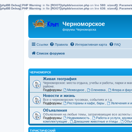
[phpBB Debug] PHP Warning
: in file
[ROOT]/phpbb/session.php
on line
580
:
sizeof(): Parame
[phpBB Debug] PHP Warning
: in file
[ROOT]/phpbb/session.php
on line
636
:
sizeof(): Parame
Черноморское
форумы Черноморска
Ссылки
Правила
Интерактивная карта
FAQ
Список форумов
ЧЕРНОМОРСК
Живая география
Черноморское: места отдыха, учебы и работы, парки и ма
районе.
Подфорумы:
Межводное
,
Оленевка
,
Флора и фау
Новости и жизнь
Все о черноморских тусовках, событиях и т.д.
Подфорумы:
Рестораны и кафе, бары
,
Увлечения и 
Объявления
Объявления на любые темы, затрагивающие все аспекты ж
Подфорумы:
Недвижимость
,
Работа и услуги, кружк
комплектующие
,
Домашние животные и птицы
,
Объя
ТУРИСТИЧЕСКИЙ