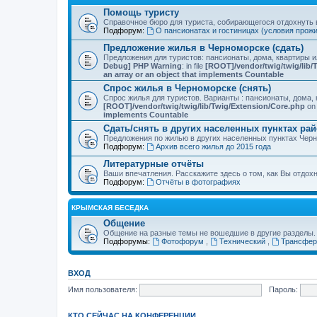
Помощь туристу
Справочное бюро для туриста, собирающегося отдохнуть в
Подфорум:
О пансионатах и гостиницах (условия прож
Предложение жилья в Черноморске (сдать)
Предложения для туристов: пансионаты, дома, квартиры 
Debug] PHP Warning
: in file
[ROOT]/vendor/twig/twig/lib/
an array or an object that implements Countable
Спрос жилья в Черноморске (снять)
Спрос жилья для туристов. Варианты : пансионаты, дома, 
[ROOT]/vendor/twig/twig/lib/Twig/Extension/Core.php
on 
implements Countable
Сдать/снять в других населенных пунктах ра
Предложения по жилью в других населенных пунктах Чер
Подфорум:
Архив всего жилья до 2015 года
Литературные отчёты
Ваши впечатления. Расскажите здесь о том, как Вы отдох
Подфорум:
Отчёты в фотографиях
КРЫМСКАЯ БЕСЕДКА
Общение
Общение на разные темы не вошедшие в другие разделы.
Подфорумы:
Фотофорум
,
Технический
,
Трансфер
ВХОД
Имя пользователя:
Пароль:
КТО СЕЙЧАС НА КОНФЕРЕНЦИИ