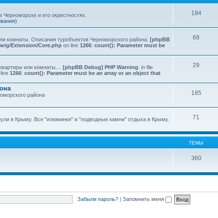
194
 Черноморске и его окрестностях.
ивания)
68
или комнаты. Описания туробъектов Черноморского района.
[phpBB
Twig/Extension/Core.php
on line
1266
:
count(): Parameter must be
29
квартиры или комнаты....
[phpBB Debug] PHP Warning
: in file
line
1266
:
count(): Parameter must be an array or an object that
йона
185
номорского района
71
нули в Крыму. Все "изюминки" и "подводные камни" отдыха в Крыму.
ТЕМЫ
360
Забыли пароль?
|
Запомнить меня