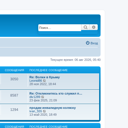
Поиск
Расширенный по
Вход
Текущее время: 06 авг 2026, 05:40
СООБЩЕНИЯ
ПОСЛЕДНЕЕ СООБЩЕНИЕ
Re: Волки в Крыму
3050
Leonid86
П
28 ноя 2022, 18:44
е
р
е
Re: Откликнитесь кто служил п…
й
8587
div1289
П
т
23 фев 2025, 21:09
е
и
р
к
е
продам инвалидную коляску
п
1294
й
ivan_555
П
о
т
13 май 2020, 18:49
е
с
и
р
л
к
е
е
п
й
д
СООБЩЕНИЯ
ПОСЛЕДНЕЕ СООБЩЕНИЕ
о