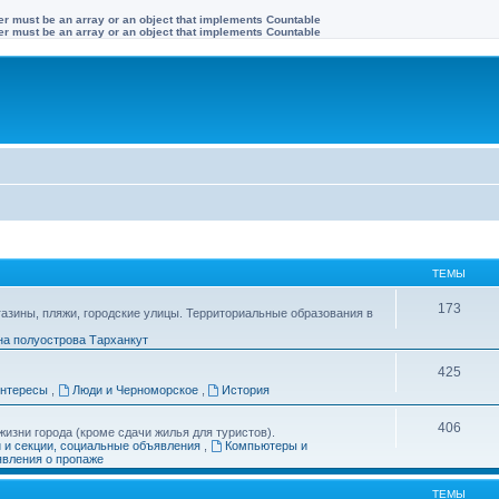
ter must be an array or an object that implements Countable
ter must be an array or an object that implements Countable
ТЕМЫ
173
газины, пляжи, городские улицы. Территориальные образования в
на полуострова Тарханкут
425
интересы
,
Люди и Черноморское
,
История
406
изни города (кроме сдачи жилья для туристов).
и и секции, социальные объявления
,
Компьютеры и
вления о пропаже
ТЕМЫ