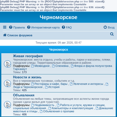
[phpBB Debug] PHP Warning
: in file
[ROOT]/phpbb/session.php
on line
580
:
sizeof():
Parameter must be an array or an object that implements Countable
[phpBB Debug] PHP Warning
: in file
[ROOT]/phpbb/session.php
on line
636
:
sizeof():
Parameter must be an array or an object that implements Countable
Черноморское
Правила
Интерактивная карта
FAQ
Вход
П
Список форумов
о
Текущее время: 09 авг 2026, 00:47
и
Черноморск
с
Живая география
Черноморское: места отдыха, учебы и работы, парки и магазины, пляжи,
к
городские улицы. Территориальные образования в районе.
Подфорумы:
Межводное
,
Оленевка
,
Флора и фауна полуострова
Тарханкут
Темы:
173
Новости и жизнь
Все о черноморских тусовках, событиях и т.д.
Подфорумы:
Рестораны и кафе, бары
,
Увлечения и интересы
,
Люди и Черноморское
,
История
Темы:
425
Объявления
Объявления на любые темы, затрагивающие все аспекты жизни города
(кроме сдачи жилья для туристов).
Подфорумы:
Недвижимость
,
Работа и услуги, кружки и секции,
социальные объявления
,
Компьютеры и комплектующие
,
Домашние
животные и птицы
,
Объявления о пропаже
Темы:
406