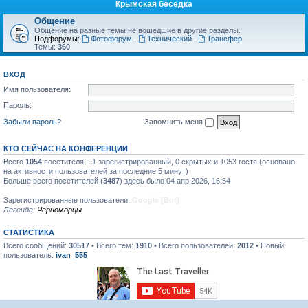
Крымская беседка
Общение
Общение на разные темы не вошедшие в другие разделы.
Подфорумы:
Фотофорум
,
Технический
,
Трансфер
Темы:
360
ВХОД
Имя пользователя:
Пароль:
Забыли пароль?
Запомнить меня
КТО СЕЙЧАС НА КОНФЕРЕНЦИИ
Всего
1054
посетителя :: 1 зарегистрированный, 0 скрытых и 1053 гостя (основано
на активности пользователей за последние 5 минут)
Больше всего посетителей (
3487
) здесь было 04 апр 2026, 16:54
Зарегистрированные пользователи:
Google [Bot]
Легенда:
Черноморцы
СТАТИСТИКА
Всего сообщений:
30517
• Всего тем:
1910
• Всего пользователей:
2012
• Новый
пользователь:
ivan_555