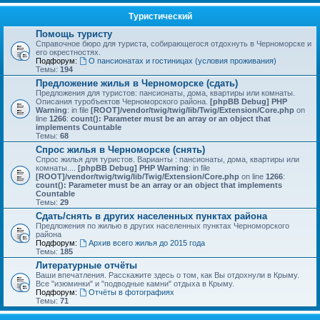
Туристический
Помощь туристу
Справочное бюро для туриста, собирающегося отдохнуть в Черноморске и
его окрестностях.
Подфорум:
О пансионатах и гостиницах (условия проживания)
Темы:
194
Предложение жилья в Черноморске (сдать)
Предложения для туристов: пансионаты, дома, квартиры или комнаты.
Описания туробъектов Черноморского района.
[phpBB Debug] PHP
Warning
: in file
[ROOT]/vendor/twig/twig/lib/Twig/Extension/Core.php
on
line
1266
:
count(): Parameter must be an array or an object that
implements Countable
Темы:
68
Спрос жилья в Черноморске (снять)
Спрос жилья для туристов. Варианты : пансионаты, дома, квартиры или
комнаты....
[phpBB Debug] PHP Warning
: in file
[ROOT]/vendor/twig/twig/lib/Twig/Extension/Core.php
on line
1266
:
count(): Parameter must be an array or an object that implements
Countable
Темы:
29
Сдать/снять в других населенных пунктах района
Предложения по жилью в других населенных пунктах Черноморского
района
Подфорум:
Архив всего жилья до 2015 года
Темы:
185
Литературные отчёты
Ваши впечатления. Расскажите здесь о том, как Вы отдохнули в Крыму.
Все "изюминки" и "подводные камни" отдыха в Крыму.
Подфорум:
Отчёты в фотографиях
Темы:
71