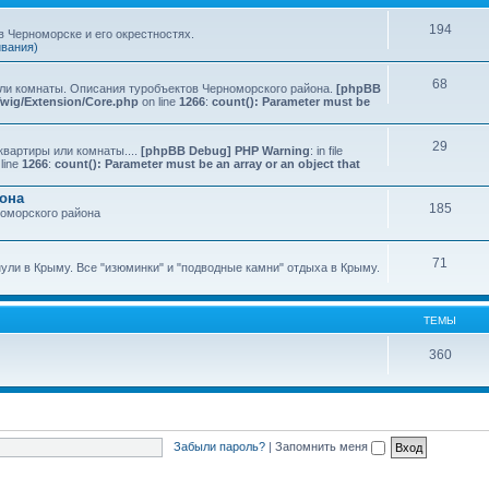
194
 Черноморске и его окрестностях.
ивания)
68
или комнаты. Описания туробъектов Черноморского района.
[phpBB
Twig/Extension/Core.php
on line
1266
:
count(): Parameter must be
29
квартиры или комнаты....
[phpBB Debug] PHP Warning
: in file
line
1266
:
count(): Parameter must be an array or an object that
йона
185
номорского района
71
нули в Крыму. Все "изюминки" и "подводные камни" отдыха в Крыму.
ТЕМЫ
360
Забыли пароль?
|
Запомнить меня