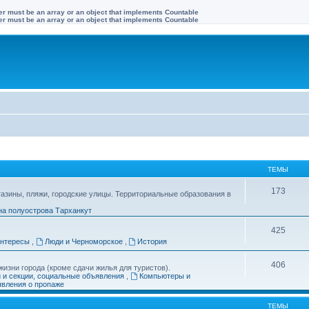
ter must be an array or an object that implements Countable
ter must be an array or an object that implements Countable
ТЕМЫ
173
газины, пляжи, городские улицы. Территориальные образования в
на полуострова Тарханкут
425
интересы
,
Люди и Черноморское
,
История
406
изни города (кроме сдачи жилья для туристов).
и и секции, социальные объявления
,
Компьютеры и
вления о пропаже
ТЕМЫ