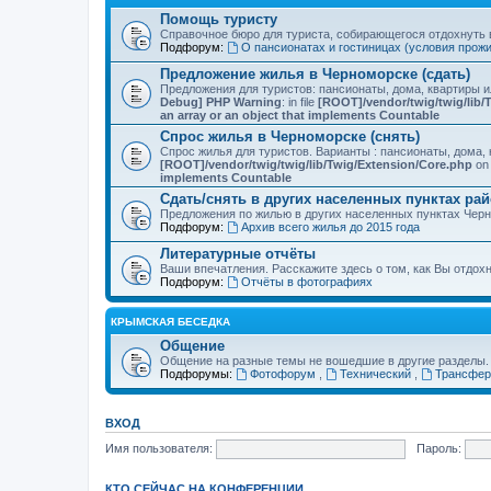
Помощь туристу
Справочное бюро для туриста, собирающегося отдохнуть в
Подфорум:
О пансионатах и гостиницах (условия прож
Предложение жилья в Черноморске (сдать)
Предложения для туристов: пансионаты, дома, квартиры 
Debug] PHP Warning
: in file
[ROOT]/vendor/twig/twig/lib/
an array or an object that implements Countable
Спрос жилья в Черноморске (снять)
Спрос жилья для туристов. Варианты : пансионаты, дома, 
[ROOT]/vendor/twig/twig/lib/Twig/Extension/Core.php
on 
implements Countable
Сдать/снять в других населенных пунктах ра
Предложения по жилью в других населенных пунктах Чер
Подфорум:
Архив всего жилья до 2015 года
Литературные отчёты
Ваши впечатления. Расскажите здесь о том, как Вы отдох
Подфорум:
Отчёты в фотографиях
КРЫМСКАЯ БЕСЕДКА
Общение
Общение на разные темы не вошедшие в другие разделы.
Подфорумы:
Фотофорум
,
Технический
,
Трансфер
ВХОД
Имя пользователя:
Пароль:
КТО СЕЙЧАС НА КОНФЕРЕНЦИИ