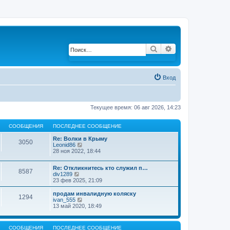
Поиск
Расширенный по
Вход
Текущее время: 06 авг 2026, 14:23
СООБЩЕНИЯ
ПОСЛЕДНЕЕ СООБЩЕНИЕ
Re: Волки в Крыму
3050
Leonid86
П
28 ноя 2022, 18:44
е
р
е
Re: Откликнитесь кто служил п…
й
8587
div1289
П
т
23 фев 2025, 21:09
е
и
р
к
е
продам инвалидную коляску
п
1294
й
ivan_555
П
о
т
13 май 2020, 18:49
е
с
и
р
л
к
е
е
п
й
д
СООБЩЕНИЯ
ПОСЛЕДНЕЕ СООБЩЕНИЕ
о