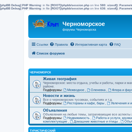
[phpBB Debug] PHP Warning
: in file
[ROOT]/phpbb/session.php
on line
580
:
sizeof(): Parame
[phpBB Debug] PHP Warning
: in file
[ROOT]/phpbb/session.php
on line
636
:
sizeof(): Parame
Черноморское
форумы Черноморска
Ссылки
Правила
Интерактивная карта
FAQ
Список форумов
ЧЕРНОМОРСК
Живая география
Черноморское: места отдыха, учебы и работы, парки и ма
районе.
Подфорумы:
Межводное
,
Оленевка
,
Флора и фау
Новости и жизнь
Все о черноморских тусовках, событиях и т.д.
Подфорумы:
Рестораны и кафе, бары
,
Увлечения и 
Объявления
Объявления на любые темы, затрагивающие все аспекты ж
Подфорумы:
Недвижимость
,
Работа и услуги, кружк
комплектующие
,
Домашние животные и птицы
,
Объя
ТУРИСТИЧЕСКИЙ