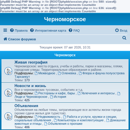
[phpBB Debug] PHP Warning
: in file
[ROOT]/phpbb/session.php
on line
580
:
sizeof():
Parameter must be an array or an object that implements Countable
[phpBB Debug] PHP Warning
: in file
[ROOT]/phpbb/session.php
on line
636
:
sizeof():
Parameter must be an array or an object that implements Countable
Черноморское
Правила
Интерактивная карта
FAQ
Вход
П
Список форумов
о
Текущее время: 07 авг 2026, 10:31
и
Черноморск
с
Живая география
Черноморское: места отдыха, учебы и работы, парки и магазины, пляжи,
к
городские улицы. Территориальные образования в районе.
Подфорумы:
Межводное
,
Оленевка
,
Флора и фауна полуострова
Тарханкут
Темы:
173
Новости и жизнь
Все о черноморских тусовках, событиях и т.д.
Подфорумы:
Рестораны и кафе, бары
,
Увлечения и интересы
,
Люди и Черноморское
,
История
Темы:
425
Объявления
Объявления на любые темы, затрагивающие все аспекты жизни города
(кроме сдачи жилья для туристов).
Подфорумы:
Недвижимость
,
Работа и услуги, кружки и секции,
социальные объявления
,
Компьютеры и комплектующие
,
Домашние
животные и птицы
,
Объявления о пропаже
Темы:
406