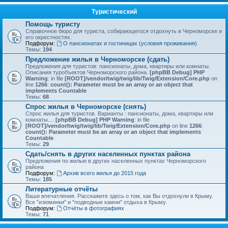
Туристический
Помощь туристу
Справочное бюро для туриста, собирающегося отдохнуть в Черноморске и
его окрестностях.
Подфорум:
О пансионатах и гостиницах (условия проживания)
Темы:
194
Предложение жилья в Черноморске (сдать)
Предложения для туристов: пансионаты, дома, квартиры или комнаты.
Описания туробъектов Черноморского района.
[phpBB Debug] PHP
Warning
: in file
[ROOT]/vendor/twig/twig/lib/Twig/Extension/Core.php
on
line
1266
:
count(): Parameter must be an array or an object that
implements Countable
Темы:
68
Спрос жилья в Черноморске (снять)
Спрос жилья для туристов. Варианты : пансионаты, дома, квартиры или
комнаты....
[phpBB Debug] PHP Warning
: in file
[ROOT]/vendor/twig/twig/lib/Twig/Extension/Core.php
on line
1266
:
count(): Parameter must be an array or an object that implements
Countable
Темы:
29
Сдать/снять в других населенных пунктах района
Предложения по жилью в других населенных пунктах Черноморского
района
Подфорум:
Архив всего жилья до 2015 года
Темы:
185
Литературные отчёты
Ваши впечатления. Расскажите здесь о том, как Вы отдохнули в Крыму.
Все "изюминки" и "подводные камни" отдыха в Крыму.
Подфорум:
Отчёты в фотографиях
Темы:
71