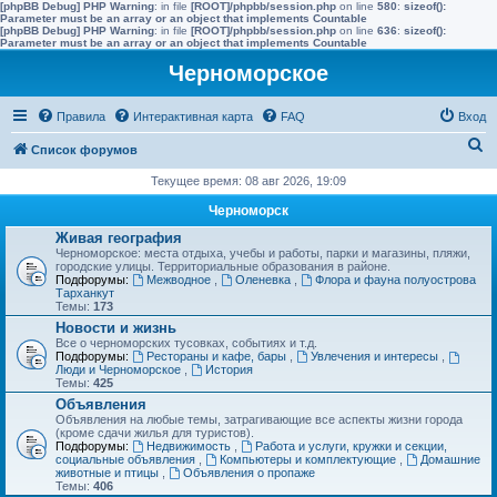
[phpBB Debug] PHP Warning
: in file
[ROOT]/phpbb/session.php
on line
580
:
sizeof():
Parameter must be an array or an object that implements Countable
[phpBB Debug] PHP Warning
: in file
[ROOT]/phpbb/session.php
on line
636
:
sizeof():
Parameter must be an array or an object that implements Countable
Черноморское
Правила
Интерактивная карта
FAQ
Вход
П
Список форумов
о
Текущее время: 08 авг 2026, 19:09
и
Черноморск
с
Живая география
Черноморское: места отдыха, учебы и работы, парки и магазины, пляжи,
к
городские улицы. Территориальные образования в районе.
Подфорумы:
Межводное
,
Оленевка
,
Флора и фауна полуострова
Тарханкут
Темы:
173
Новости и жизнь
Все о черноморских тусовках, событиях и т.д.
Подфорумы:
Рестораны и кафе, бары
,
Увлечения и интересы
,
Люди и Черноморское
,
История
Темы:
425
Объявления
Объявления на любые темы, затрагивающие все аспекты жизни города
(кроме сдачи жилья для туристов).
Подфорумы:
Недвижимость
,
Работа и услуги, кружки и секции,
социальные объявления
,
Компьютеры и комплектующие
,
Домашние
животные и птицы
,
Объявления о пропаже
Темы:
406