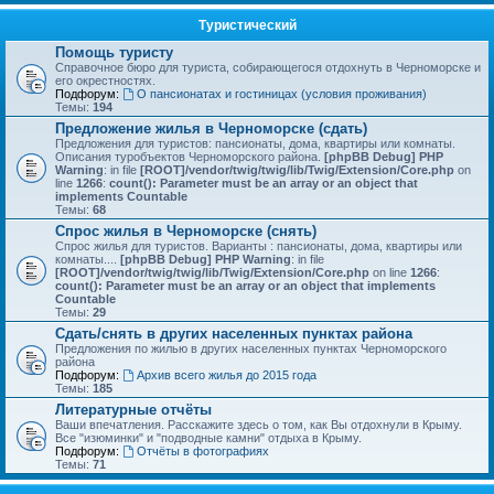
Туристический
Помощь туристу
Справочное бюро для туриста, собирающегося отдохнуть в Черноморске и
его окрестностях.
Подфорум:
О пансионатах и гостиницах (условия проживания)
Темы:
194
Предложение жилья в Черноморске (сдать)
Предложения для туристов: пансионаты, дома, квартиры или комнаты.
Описания туробъектов Черноморского района.
[phpBB Debug] PHP
Warning
: in file
[ROOT]/vendor/twig/twig/lib/Twig/Extension/Core.php
on
line
1266
:
count(): Parameter must be an array or an object that
implements Countable
Темы:
68
Спрос жилья в Черноморске (снять)
Спрос жилья для туристов. Варианты : пансионаты, дома, квартиры или
комнаты....
[phpBB Debug] PHP Warning
: in file
[ROOT]/vendor/twig/twig/lib/Twig/Extension/Core.php
on line
1266
:
count(): Parameter must be an array or an object that implements
Countable
Темы:
29
Сдать/снять в других населенных пунктах района
Предложения по жилью в других населенных пунктах Черноморского
района
Подфорум:
Архив всего жилья до 2015 года
Темы:
185
Литературные отчёты
Ваши впечатления. Расскажите здесь о том, как Вы отдохнули в Крыму.
Все "изюминки" и "подводные камни" отдыха в Крыму.
Подфорум:
Отчёты в фотографиях
Темы:
71