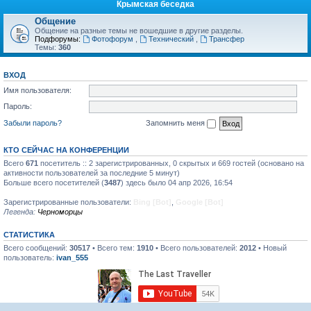
Крымская беседка
Общение
Общение на разные темы не вошедшие в другие разделы.
Подфорумы:
Фотофорум
,
Технический
,
Трансфер
Темы:
360
ВХОД
Имя пользователя:
Пароль:
Забыли пароль?
Запомнить меня
КТО СЕЙЧАС НА КОНФЕРЕНЦИИ
Всего
671
посетитель :: 2 зарегистрированных, 0 скрытых и 669 гостей (основано на
активности пользователей за последние 5 минут)
Больше всего посетителей (
3487
) здесь было 04 апр 2026, 16:54
Зарегистрированные пользователи:
Bing [Bot]
,
Google [Bot]
Легенда:
Черноморцы
СТАТИСТИКА
Всего сообщений:
30517
• Всего тем:
1910
• Всего пользователей:
2012
• Новый
пользователь:
ivan_555