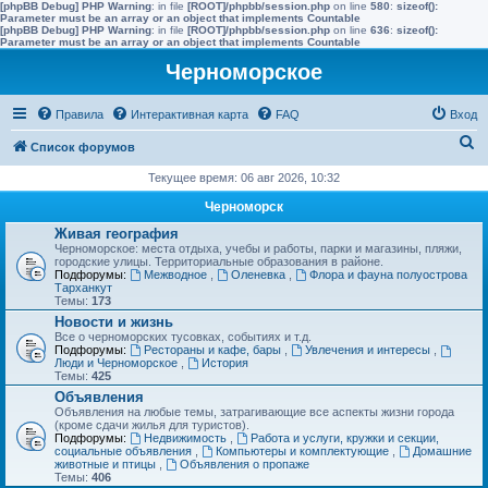
[phpBB Debug] PHP Warning
: in file
[ROOT]/phpbb/session.php
on line
580
:
sizeof():
Parameter must be an array or an object that implements Countable
[phpBB Debug] PHP Warning
: in file
[ROOT]/phpbb/session.php
on line
636
:
sizeof():
Parameter must be an array or an object that implements Countable
Черноморское
Правила
Интерактивная карта
FAQ
Вход
П
Список форумов
о
Текущее время: 06 авг 2026, 10:32
и
Черноморск
с
Живая география
Черноморское: места отдыха, учебы и работы, парки и магазины, пляжи,
к
городские улицы. Территориальные образования в районе.
Подфорумы:
Межводное
,
Оленевка
,
Флора и фауна полуострова
Тарханкут
Темы:
173
Новости и жизнь
Все о черноморских тусовках, событиях и т.д.
Подфорумы:
Рестораны и кафе, бары
,
Увлечения и интересы
,
Люди и Черноморское
,
История
Темы:
425
Объявления
Объявления на любые темы, затрагивающие все аспекты жизни города
(кроме сдачи жилья для туристов).
Подфорумы:
Недвижимость
,
Работа и услуги, кружки и секции,
социальные объявления
,
Компьютеры и комплектующие
,
Домашние
животные и птицы
,
Объявления о пропаже
Темы:
406