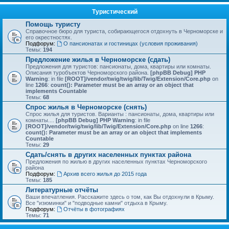
Туристический
Помощь туристу
Справочное бюро для туриста, собирающегося отдохнуть в Черноморске и
его окрестностях.
Подфорум:
О пансионатах и гостиницах (условия проживания)
Темы:
194
Предложение жилья в Черноморске (сдать)
Предложения для туристов: пансионаты, дома, квартиры или комнаты.
Описания туробъектов Черноморского района.
[phpBB Debug] PHP
Warning
: in file
[ROOT]/vendor/twig/twig/lib/Twig/Extension/Core.php
on
line
1266
:
count(): Parameter must be an array or an object that
implements Countable
Темы:
68
Спрос жилья в Черноморске (снять)
Спрос жилья для туристов. Варианты : пансионаты, дома, квартиры или
комнаты....
[phpBB Debug] PHP Warning
: in file
[ROOT]/vendor/twig/twig/lib/Twig/Extension/Core.php
on line
1266
:
count(): Parameter must be an array or an object that implements
Countable
Темы:
29
Сдать/снять в других населенных пунктах района
Предложения по жилью в других населенных пунктах Черноморского
района
Подфорум:
Архив всего жилья до 2015 года
Темы:
185
Литературные отчёты
Ваши впечатления. Расскажите здесь о том, как Вы отдохнули в Крыму.
Все "изюминки" и "подводные камни" отдыха в Крыму.
Подфорум:
Отчёты в фотографиях
Темы:
71