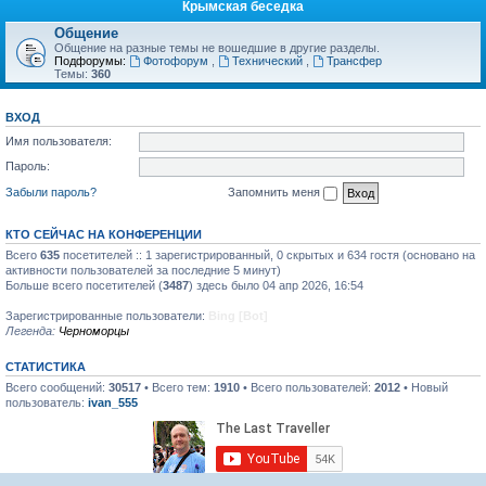
Крымская беседка
Общение
Общение на разные темы не вошедшие в другие разделы.
Подфорумы:
Фотофорум
,
Технический
,
Трансфер
Темы:
360
ВХОД
Имя пользователя:
Пароль:
Забыли пароль?
Запомнить меня
КТО СЕЙЧАС НА КОНФЕРЕНЦИИ
Всего
635
посетителей :: 1 зарегистрированный, 0 скрытых и 634 гостя (основано на
активности пользователей за последние 5 минут)
Больше всего посетителей (
3487
) здесь было 04 апр 2026, 16:54
Зарегистрированные пользователи:
Bing [Bot]
Легенда:
Черноморцы
СТАТИСТИКА
Всего сообщений:
30517
• Всего тем:
1910
• Всего пользователей:
2012
• Новый
пользователь:
ivan_555