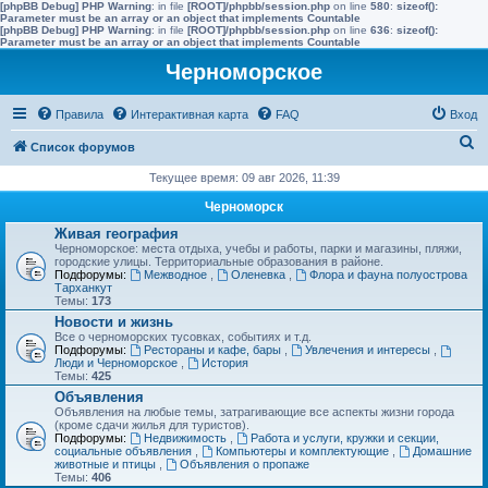
[phpBB Debug] PHP Warning
: in file
[ROOT]/phpbb/session.php
on line
580
:
sizeof():
Parameter must be an array or an object that implements Countable
[phpBB Debug] PHP Warning
: in file
[ROOT]/phpbb/session.php
on line
636
:
sizeof():
Parameter must be an array or an object that implements Countable
Черноморское
Правила
Интерактивная карта
FAQ
Вход
П
Список форумов
о
Текущее время: 09 авг 2026, 11:39
и
Черноморск
с
Живая география
Черноморское: места отдыха, учебы и работы, парки и магазины, пляжи,
к
городские улицы. Территориальные образования в районе.
Подфорумы:
Межводное
,
Оленевка
,
Флора и фауна полуострова
Тарханкут
Темы:
173
Новости и жизнь
Все о черноморских тусовках, событиях и т.д.
Подфорумы:
Рестораны и кафе, бары
,
Увлечения и интересы
,
Люди и Черноморское
,
История
Темы:
425
Объявления
Объявления на любые темы, затрагивающие все аспекты жизни города
(кроме сдачи жилья для туристов).
Подфорумы:
Недвижимость
,
Работа и услуги, кружки и секции,
социальные объявления
,
Компьютеры и комплектующие
,
Домашние
животные и птицы
,
Объявления о пропаже
Темы:
406