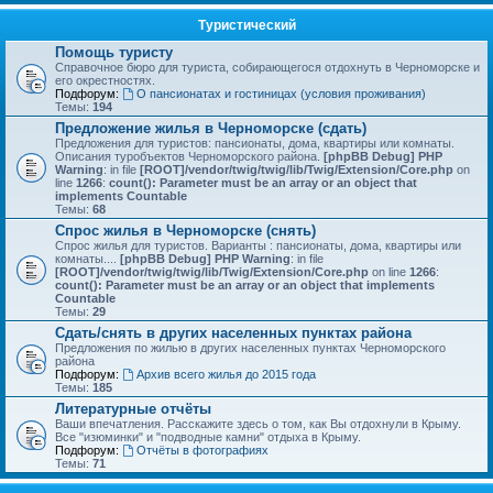
Туристический
Помощь туристу
Справочное бюро для туриста, собирающегося отдохнуть в Черноморске и
его окрестностях.
Подфорум:
О пансионатах и гостиницах (условия проживания)
Темы:
194
Предложение жилья в Черноморске (сдать)
Предложения для туристов: пансионаты, дома, квартиры или комнаты.
Описания туробъектов Черноморского района.
[phpBB Debug] PHP
Warning
: in file
[ROOT]/vendor/twig/twig/lib/Twig/Extension/Core.php
on
line
1266
:
count(): Parameter must be an array or an object that
implements Countable
Темы:
68
Спрос жилья в Черноморске (снять)
Спрос жилья для туристов. Варианты : пансионаты, дома, квартиры или
комнаты....
[phpBB Debug] PHP Warning
: in file
[ROOT]/vendor/twig/twig/lib/Twig/Extension/Core.php
on line
1266
:
count(): Parameter must be an array or an object that implements
Countable
Темы:
29
Сдать/снять в других населенных пунктах района
Предложения по жилью в других населенных пунктах Черноморского
района
Подфорум:
Архив всего жилья до 2015 года
Темы:
185
Литературные отчёты
Ваши впечатления. Расскажите здесь о том, как Вы отдохнули в Крыму.
Все "изюминки" и "подводные камни" отдыха в Крыму.
Подфорум:
Отчёты в фотографиях
Темы:
71