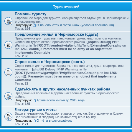
Туристический
Помощь туристу
Справочное бюро для туриста, собирающегося отдохнуть в Черноморске и
его окрестностях.
Подфорум:
О пансионатах и гостиницах (условия проживания)
Темы:
194
Предложение жилья в Черноморске (сдать)
Предложения для туристов: пансионаты, дома, квартиры или комнаты.
Описания туробъектов Черноморского района.
[phpBB Debug] PHP
Warning
: in file
[ROOT]/vendor/twig/twig/lib/Twig/Extension/Core.php
on
line
1266
:
count(): Parameter must be an array or an object that
implements Countable
Темы:
68
Спрос жилья в Черноморске (снять)
Спрос жилья для туристов. Варианты : пансионаты, дома, квартиры или
комнаты....
[phpBB Debug] PHP Warning
: in file
[ROOT]/vendor/twig/twig/lib/Twig/Extension/Core.php
on line
1266
:
count(): Parameter must be an array or an object that implements
Countable
Темы:
29
Сдать/снять в других населенных пунктах района
Предложения по жилью в других населенных пунктах Черноморского
района
Подфорум:
Архив всего жилья до 2015 года
Темы:
185
Литературные отчёты
Ваши впечатления. Расскажите здесь о том, как Вы отдохнули в Крыму.
Все "изюминки" и "подводные камни" отдыха в Крыму.
Подфорум:
Отчёты в фотографиях
Темы:
71