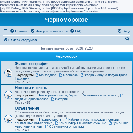
[phpBB Debug] PHP Warning
: in file
[ROOT]/phpbb/session.php
on line
580
:
sizeof():
Parameter must be an array or an object that implements Countable
[phpBB Debug] PHP Warning
: in file
[ROOT]/phpbb/session.php
on line
636
:
sizeof():
Parameter must be an array or an object that implements Countable
Черноморское
Правила
Интерактивная карта
FAQ
Вход
П
Список форумов
о
Текущее время: 06 авг 2026, 23:23
и
Черноморск
с
Живая география
Черноморское: места отдыха, учебы и работы, парки и магазины, пляжи,
к
городские улицы. Территориальные образования в районе.
Подфорумы:
Межводное
,
Оленевка
,
Флора и фауна полуострова
Тарханкут
Темы:
173
Новости и жизнь
Все о черноморских тусовках, событиях и т.д.
Подфорумы:
Рестораны и кафе, бары
,
Увлечения и интересы
,
Люди и Черноморское
,
История
Темы:
425
Объявления
Объявления на любые темы, затрагивающие все аспекты жизни города
(кроме сдачи жилья для туристов).
Подфорумы:
Недвижимость
,
Работа и услуги, кружки и секции,
социальные объявления
,
Компьютеры и комплектующие
,
Домашние
животные и птицы
,
Объявления о пропаже
Темы:
406