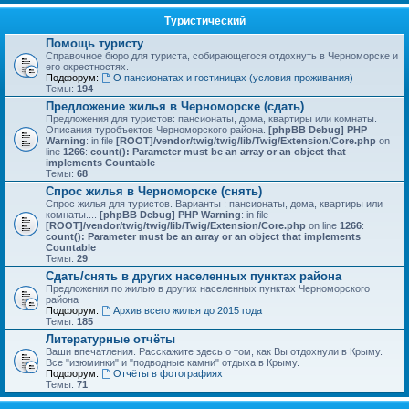
Туристический
Помощь туристу
Справочное бюро для туриста, собирающегося отдохнуть в Черноморске и
его окрестностях.
Подфорум:
О пансионатах и гостиницах (условия проживания)
Темы:
194
Предложение жилья в Черноморске (сдать)
Предложения для туристов: пансионаты, дома, квартиры или комнаты.
Описания туробъектов Черноморского района.
[phpBB Debug] PHP
Warning
: in file
[ROOT]/vendor/twig/twig/lib/Twig/Extension/Core.php
on
line
1266
:
count(): Parameter must be an array or an object that
implements Countable
Темы:
68
Спрос жилья в Черноморске (снять)
Спрос жилья для туристов. Варианты : пансионаты, дома, квартиры или
комнаты....
[phpBB Debug] PHP Warning
: in file
[ROOT]/vendor/twig/twig/lib/Twig/Extension/Core.php
on line
1266
:
count(): Parameter must be an array or an object that implements
Countable
Темы:
29
Сдать/снять в других населенных пунктах района
Предложения по жилью в других населенных пунктах Черноморского
района
Подфорум:
Архив всего жилья до 2015 года
Темы:
185
Литературные отчёты
Ваши впечатления. Расскажите здесь о том, как Вы отдохнули в Крыму.
Все "изюминки" и "подводные камни" отдыха в Крыму.
Подфорум:
Отчёты в фотографиях
Темы:
71