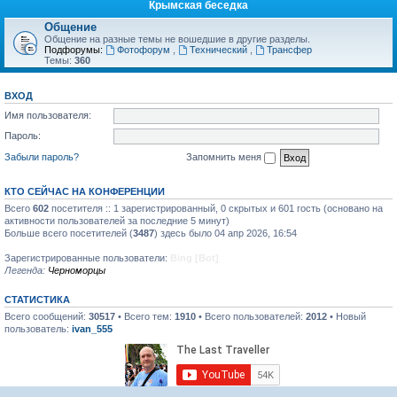
Крымская беседка
Общение
Общение на разные темы не вошедшие в другие разделы.
Подфорумы:
Фотофорум
,
Технический
,
Трансфер
Темы:
360
ВХОД
Имя пользователя:
Пароль:
Забыли пароль?
Запомнить меня
КТО СЕЙЧАС НА КОНФЕРЕНЦИИ
Всего
602
посетителя :: 1 зарегистрированный, 0 скрытых и 601 гость (основано на
активности пользователей за последние 5 минут)
Больше всего посетителей (
3487
) здесь было 04 апр 2026, 16:54
Зарегистрированные пользователи:
Bing [Bot]
Легенда:
Черноморцы
СТАТИСТИКА
Всего сообщений:
30517
• Всего тем:
1910
• Всего пользователей:
2012
• Новый
пользователь:
ivan_555