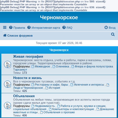
[phpBB Debug] PHP Warning
: in file
[ROOT]/phpbb/session.php
on line
580
:
sizeof():
Parameter must be an array or an object that implements Countable
[phpBB Debug] PHP Warning
: in file
[ROOT]/phpbb/session.php
on line
636
:
sizeof():
Parameter must be an array or an object that implements Countable
Черноморское
Правила
Интерактивная карта
FAQ
Вход
П
Список форумов
о
Текущее время: 07 авг 2026, 06:46
и
Черноморск
с
Живая география
Черноморское: места отдыха, учебы и работы, парки и магазины, пляжи,
к
городские улицы. Территориальные образования в районе.
Подфорумы:
Межводное
,
Оленевка
,
Флора и фауна полуострова
Тарханкут
Темы:
173
Новости и жизнь
Все о черноморских тусовках, событиях и т.д.
Подфорумы:
Рестораны и кафе, бары
,
Увлечения и интересы
,
Люди и Черноморское
,
История
Темы:
425
Объявления
Объявления на любые темы, затрагивающие все аспекты жизни города
(кроме сдачи жилья для туристов).
Подфорумы:
Недвижимость
,
Работа и услуги, кружки и секции,
социальные объявления
,
Компьютеры и комплектующие
,
Домашние
животные и птицы
,
Объявления о пропаже
Темы:
406