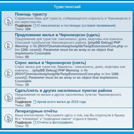
Туристический
Помощь туристу
Справочное бюро для туриста, собирающегося отдохнуть в Черноморске и
его окрестностях.
Подфорум:
О пансионатах и гостиницах (условия проживания)
Темы:
194
Предложение жилья в Черноморске (сдать)
Предложения для туристов: пансионаты, дома, квартиры или комнаты.
Описания туробъектов Черноморского района.
[phpBB Debug] PHP
Warning
: in file
[ROOT]/vendor/twig/twig/lib/Twig/Extension/Core.php
on
line
1266
:
count(): Parameter must be an array or an object that
implements Countable
Темы:
68
Спрос жилья в Черноморске (снять)
Спрос жилья для туристов. Варианты : пансионаты, дома, квартиры или
комнаты....
[phpBB Debug] PHP Warning
: in file
[ROOT]/vendor/twig/twig/lib/Twig/Extension/Core.php
on line
1266
:
count(): Parameter must be an array or an object that implements
Countable
Темы:
29
Сдать/снять в других населенных пунктах района
Предложения по жилью в других населенных пунктах Черноморского
района
Подфорум:
Архив всего жилья до 2015 года
Темы:
185
Литературные отчёты
Ваши впечатления. Расскажите здесь о том, как Вы отдохнули в Крыму.
Все "изюминки" и "подводные камни" отдыха в Крыму.
Подфорум:
Отчёты в фотографиях
Темы:
71