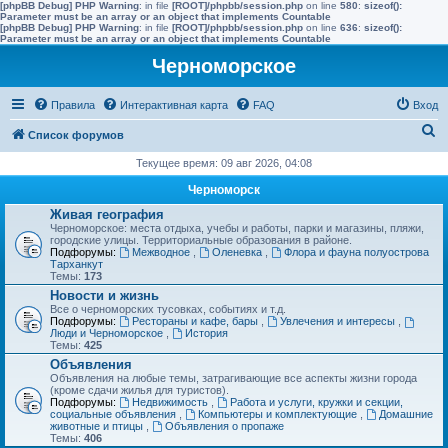
[phpBB Debug] PHP Warning
: in file
[ROOT]/phpbb/session.php
on line
580
:
sizeof():
Parameter must be an array or an object that implements Countable
[phpBB Debug] PHP Warning
: in file
[ROOT]/phpbb/session.php
on line
636
:
sizeof():
Parameter must be an array or an object that implements Countable
Черноморское
Правила
Интерактивная карта
FAQ
Вход
П
Список форумов
о
Текущее время: 09 авг 2026, 04:08
и
Черноморск
с
Живая география
Черноморское: места отдыха, учебы и работы, парки и магазины, пляжи,
к
городские улицы. Территориальные образования в районе.
Подфорумы:
Межводное
,
Оленевка
,
Флора и фауна полуострова
Тарханкут
Темы:
173
Новости и жизнь
Все о черноморских тусовках, событиях и т.д.
Подфорумы:
Рестораны и кафе, бары
,
Увлечения и интересы
,
Люди и Черноморское
,
История
Темы:
425
Объявления
Объявления на любые темы, затрагивающие все аспекты жизни города
(кроме сдачи жилья для туристов).
Подфорумы:
Недвижимость
,
Работа и услуги, кружки и секции,
социальные объявления
,
Компьютеры и комплектующие
,
Домашние
животные и птицы
,
Объявления о пропаже
Темы:
406