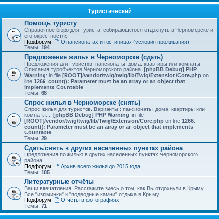
Туристический
Помощь туристу
Справочное бюро для туриста, собирающегося отдохнуть в Черноморске и
его окрестностях.
Подфорум:
О пансионатах и гостиницах (условия проживания)
Темы:
194
Предложение жилья в Черноморске (сдать)
Предложения для туристов: пансионаты, дома, квартиры или комнаты.
Описания туробъектов Черноморского района.
[phpBB Debug] PHP
Warning
: in file
[ROOT]/vendor/twig/twig/lib/Twig/Extension/Core.php
on
line
1266
:
count(): Parameter must be an array or an object that
implements Countable
Темы:
68
Спрос жилья в Черноморске (снять)
Спрос жилья для туристов. Варианты : пансионаты, дома, квартиры или
комнаты....
[phpBB Debug] PHP Warning
: in file
[ROOT]/vendor/twig/twig/lib/Twig/Extension/Core.php
on line
1266
:
count(): Parameter must be an array or an object that implements
Countable
Темы:
29
Сдать/снять в других населенных пунктах района
Предложения по жилью в других населенных пунктах Черноморского
района
Подфорум:
Архив всего жилья до 2015 года
Темы:
185
Литературные отчёты
Ваши впечатления. Расскажите здесь о том, как Вы отдохнули в Крыму.
Все "изюминки" и "подводные камни" отдыха в Крыму.
Подфорум:
Отчёты в фотографиях
Темы:
71