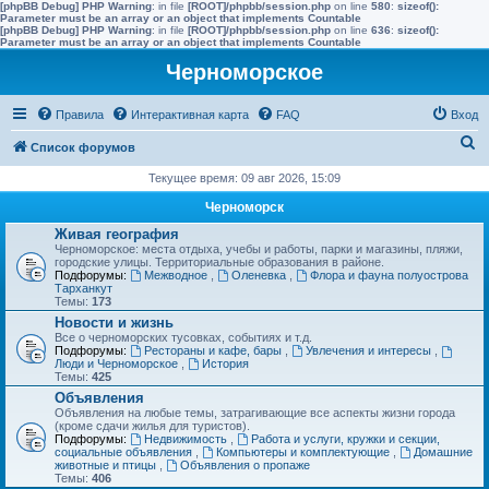
[phpBB Debug] PHP Warning
: in file
[ROOT]/phpbb/session.php
on line
580
:
sizeof():
Parameter must be an array or an object that implements Countable
[phpBB Debug] PHP Warning
: in file
[ROOT]/phpbb/session.php
on line
636
:
sizeof():
Parameter must be an array or an object that implements Countable
Черноморское
Правила
Интерактивная карта
FAQ
Вход
П
Список форумов
о
Текущее время: 09 авг 2026, 15:09
и
Черноморск
с
Живая география
Черноморское: места отдыха, учебы и работы, парки и магазины, пляжи,
к
городские улицы. Территориальные образования в районе.
Подфорумы:
Межводное
,
Оленевка
,
Флора и фауна полуострова
Тарханкут
Темы:
173
Новости и жизнь
Все о черноморских тусовках, событиях и т.д.
Подфорумы:
Рестораны и кафе, бары
,
Увлечения и интересы
,
Люди и Черноморское
,
История
Темы:
425
Объявления
Объявления на любые темы, затрагивающие все аспекты жизни города
(кроме сдачи жилья для туристов).
Подфорумы:
Недвижимость
,
Работа и услуги, кружки и секции,
социальные объявления
,
Компьютеры и комплектующие
,
Домашние
животные и птицы
,
Объявления о пропаже
Темы:
406