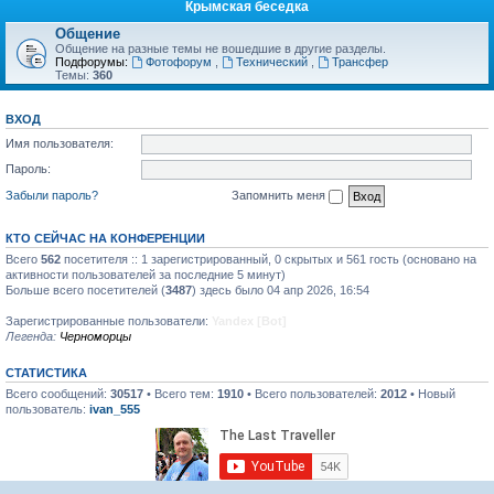
Крымская беседка
Общение
Общение на разные темы не вошедшие в другие разделы.
Подфорумы:
Фотофорум
,
Технический
,
Трансфер
Темы:
360
ВХОД
Имя пользователя:
Пароль:
Забыли пароль?
Запомнить меня
КТО СЕЙЧАС НА КОНФЕРЕНЦИИ
Всего
562
посетителя :: 1 зарегистрированный, 0 скрытых и 561 гость (основано на
активности пользователей за последние 5 минут)
Больше всего посетителей (
3487
) здесь было 04 апр 2026, 16:54
Зарегистрированные пользователи:
Yandex [Bot]
Легенда:
Черноморцы
СТАТИСТИКА
Всего сообщений:
30517
• Всего тем:
1910
• Всего пользователей:
2012
• Новый
пользователь:
ivan_555