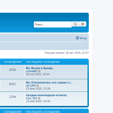
Поиск
Расширенный по
Вход
Текущее время: 06 авг 2026, 02:57
СООБЩЕНИЯ
ПОСЛЕДНЕЕ СООБЩЕНИЕ
Re: Волки в Крыму
3050
Leonid86
П
28 ноя 2022, 18:44
е
р
е
Re: Откликнитесь кто служил п…
й
8587
div1289
П
т
23 фев 2025, 21:09
е
и
р
к
е
продам инвалидную коляску
п
1294
й
ivan_555
П
о
т
13 май 2020, 18:49
е
с
и
р
л
к
е
е
п
й
д
СООБЩЕНИЯ
ПОСЛЕДНЕЕ СООБЩЕНИЕ
о