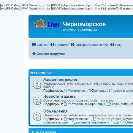
[phpBB Debug] PHP Warning
: in file
[ROOT]/phpbb/session.php
on line
580
:
sizeof(): Parame
[phpBB Debug] PHP Warning
: in file
[ROOT]/phpbb/session.php
on line
636
:
sizeof(): Parame
Черноморское
форумы Черноморска
Ссылки
Правила
Интерактивная карта
FAQ
Список форумов
ЧЕРНОМОРСК
Живая география
Черноморское: места отдыха, учебы и работы, парки и ма
районе.
Подфорумы:
Межводное
,
Оленевка
,
Флора и фау
Новости и жизнь
Все о черноморских тусовках, событиях и т.д.
Подфорумы:
Рестораны и кафе, бары
,
Увлечения и 
Объявления
Объявления на любые темы, затрагивающие все аспекты ж
Подфорумы:
Недвижимость
,
Работа и услуги, кружк
комплектующие
,
Домашние животные и птицы
,
Объя
ТУРИСТИЧЕСКИЙ