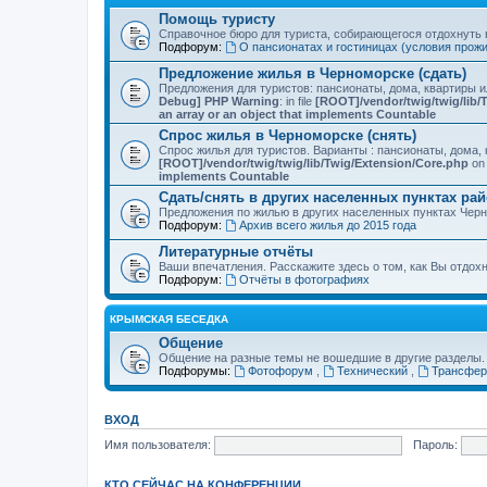
Помощь туристу
Справочное бюро для туриста, собирающегося отдохнуть в
Подфорум:
О пансионатах и гостиницах (условия прож
Предложение жилья в Черноморске (сдать)
Предложения для туристов: пансионаты, дома, квартиры 
Debug] PHP Warning
: in file
[ROOT]/vendor/twig/twig/lib/
an array or an object that implements Countable
Спрос жилья в Черноморске (снять)
Спрос жилья для туристов. Варианты : пансионаты, дома, 
[ROOT]/vendor/twig/twig/lib/Twig/Extension/Core.php
on 
implements Countable
Сдать/снять в других населенных пунктах ра
Предложения по жилью в других населенных пунктах Чер
Подфорум:
Архив всего жилья до 2015 года
Литературные отчёты
Ваши впечатления. Расскажите здесь о том, как Вы отдох
Подфорум:
Отчёты в фотографиях
КРЫМСКАЯ БЕСЕДКА
Общение
Общение на разные темы не вошедшие в другие разделы.
Подфорумы:
Фотофорум
,
Технический
,
Трансфер
ВХОД
Имя пользователя:
Пароль:
КТО СЕЙЧАС НА КОНФЕРЕНЦИИ