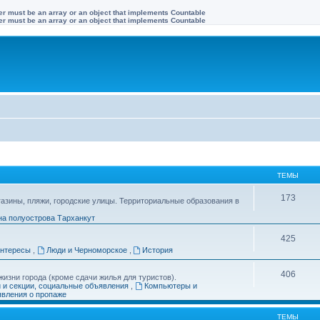
ter must be an array or an object that implements Countable
ter must be an array or an object that implements Countable
ТЕМЫ
173
газины, пляжи, городские улицы. Территориальные образования в
на полуострова Тарханкут
425
интересы
,
Люди и Черноморское
,
История
406
изни города (кроме сдачи жилья для туристов).
и и секции, социальные объявления
,
Компьютеры и
вления о пропаже
ТЕМЫ