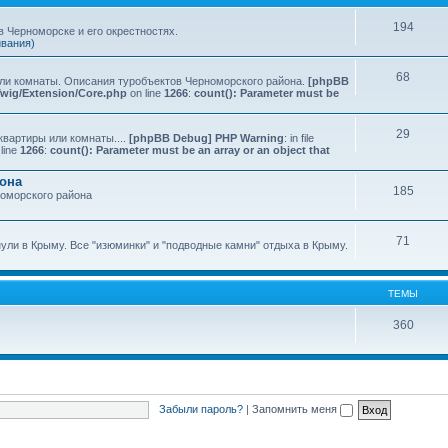
194
 Черноморске и его окрестностях.
ивания)
68
или комнаты. Описания туробъектов Черноморского района.
[phpBB
Twig/Extension/Core.php
on line
1266
:
count(): Parameter must be
29
квартиры или комнаты....
[phpBB Debug] PHP Warning
: in file
line
1266
:
count(): Parameter must be an array or an object that
йона
185
номорского района
71
нули в Крыму. Все "изюминки" и "подводные камни" отдыха в Крыму.
ТЕМЫ
360
Забыли пароль?
|
Запомнить меня