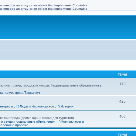
ter must be an array or an object that implements Countable
ter must be an array or an object that implements Countable
ТЕМЫ
173
газины, пляжи, городские улицы. Территориальные образования в
на полуострова Тарханкут
425
интересы
,
Люди и Черноморское
,
История
406
изни города (кроме сдачи жилья для туристов).
и и секции, социальные объявления
,
Компьютеры и
вления о пропаже
ТЕМЫ