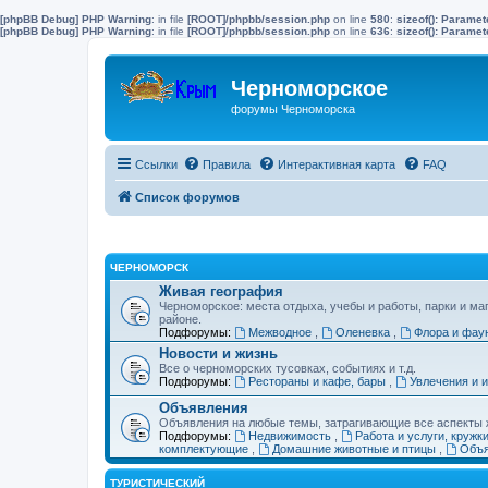
[phpBB Debug] PHP Warning
: in file
[ROOT]/phpbb/session.php
on line
580
:
sizeof(): Parame
[phpBB Debug] PHP Warning
: in file
[ROOT]/phpbb/session.php
on line
636
:
sizeof(): Parame
Черноморское
форумы Черноморска
Ссылки
Правила
Интерактивная карта
FAQ
Список форумов
ЧЕРНОМОРСК
Живая география
Черноморское: места отдыха, учебы и работы, парки и ма
районе.
Подфорумы:
Межводное
,
Оленевка
,
Флора и фау
Новости и жизнь
Все о черноморских тусовках, событиях и т.д.
Подфорумы:
Рестораны и кафе, бары
,
Увлечения и 
Объявления
Объявления на любые темы, затрагивающие все аспекты ж
Подфорумы:
Недвижимость
,
Работа и услуги, кружк
комплектующие
,
Домашние животные и птицы
,
Объя
ТУРИСТИЧЕСКИЙ