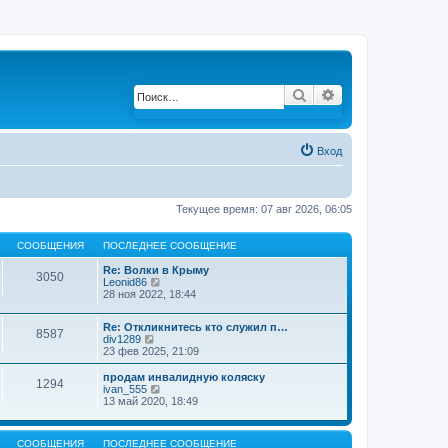
Поиск
Расширенный по
Вход
Текущее время: 07 авг 2026, 06:05
СООБЩЕНИЯ
ПОСЛЕДНЕЕ СООБЩЕНИЕ
Re: Волки в Крыму
3050
Leonid86
П
28 ноя 2022, 18:44
е
р
е
Re: Откликнитесь кто служил п…
й
8587
div1289
П
т
23 фев 2025, 21:09
е
и
р
к
е
продам инвалидную коляску
п
1294
й
ivan_555
П
о
т
13 май 2020, 18:49
е
с
и
р
л
к
е
е
п
й
д
СООБЩЕНИЯ
ПОСЛЕДНЕЕ СООБЩЕНИЕ
о