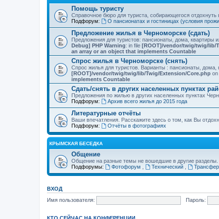
Помощь туристу
Справочное бюро для туриста, собирающегося отдохнуть в
Подфорум:
О пансионатах и гостиницах (условия прож
Предложение жилья в Черноморске (сдать)
Предложения для туристов: пансионаты, дома, квартиры 
Debug] PHP Warning
: in file
[ROOT]/vendor/twig/twig/lib/
an array or an object that implements Countable
Спрос жилья в Черноморске (снять)
Спрос жилья для туристов. Варианты : пансионаты, дома, 
[ROOT]/vendor/twig/twig/lib/Twig/Extension/Core.php
on 
implements Countable
Сдать/снять в других населенных пунктах ра
Предложения по жилью в других населенных пунктах Чер
Подфорум:
Архив всего жилья до 2015 года
Литературные отчёты
Ваши впечатления. Расскажите здесь о том, как Вы отдох
Подфорум:
Отчёты в фотографиях
КРЫМСКАЯ БЕСЕДКА
Общение
Общение на разные темы не вошедшие в другие разделы.
Подфорумы:
Фотофорум
,
Технический
,
Трансфер
ВХОД
Имя пользователя:
Пароль:
КТО СЕЙЧАС НА КОНФЕРЕНЦИИ