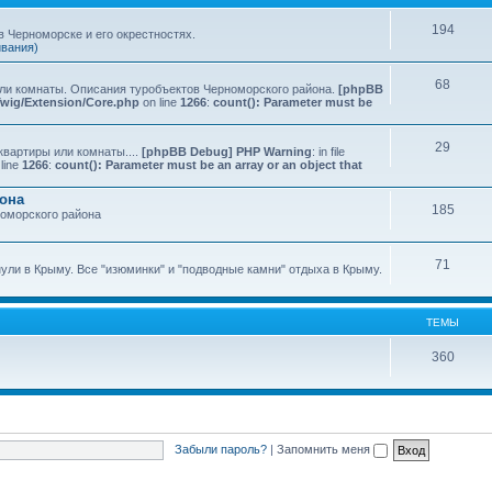
194
 Черноморске и его окрестностях.
ивания)
68
или комнаты. Описания туробъектов Черноморского района.
[phpBB
Twig/Extension/Core.php
on line
1266
:
count(): Parameter must be
29
квартиры или комнаты....
[phpBB Debug] PHP Warning
: in file
line
1266
:
count(): Parameter must be an array or an object that
йона
185
номорского района
71
нули в Крыму. Все "изюминки" и "подводные камни" отдыха в Крыму.
ТЕМЫ
360
Забыли пароль?
|
Запомнить меня