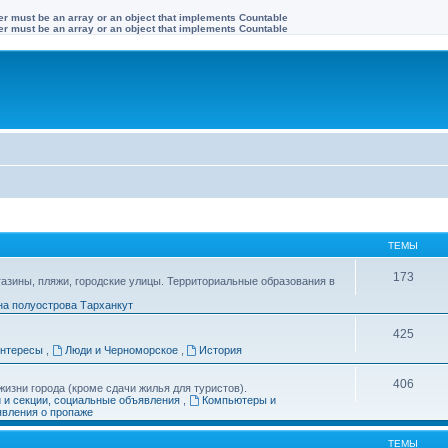
ter must be an array or an object that implements Countable
ter must be an array or an object that implements Countable
ТЕМЫ
173
газины, пляжи, городские улицы. Территориальные образования в
на полуострова Тарханкут
425
интересы
,
Люди и Черноморское
,
История
406
изни города (кроме сдачи жилья для туристов).
и и секции, социальные объявления
,
Компьютеры и
вления о пропаже
ТЕМЫ