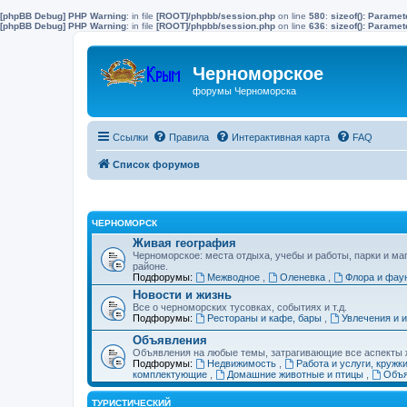
[phpBB Debug] PHP Warning
: in file
[ROOT]/phpbb/session.php
on line
580
:
sizeof(): Parame
[phpBB Debug] PHP Warning
: in file
[ROOT]/phpbb/session.php
on line
636
:
sizeof(): Parame
Черноморское
форумы Черноморска
Ссылки
Правила
Интерактивная карта
FAQ
Список форумов
ЧЕРНОМОРСК
Живая география
Черноморское: места отдыха, учебы и работы, парки и ма
районе.
Подфорумы:
Межводное
,
Оленевка
,
Флора и фау
Новости и жизнь
Все о черноморских тусовках, событиях и т.д.
Подфорумы:
Рестораны и кафе, бары
,
Увлечения и 
Объявления
Объявления на любые темы, затрагивающие все аспекты ж
Подфорумы:
Недвижимость
,
Работа и услуги, кружк
комплектующие
,
Домашние животные и птицы
,
Объя
ТУРИСТИЧЕСКИЙ