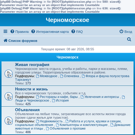
[phpBB Debug] PHP Warning
: in file
[ROOT]/phpbb/session.php
on line
580
:
sizeof():
Parameter must be an array or an object that implements Countable
[phpBB Debug] PHP Warning
: in file
[ROOT]/phpbb/session.php
on line
636
:
sizeof():
Parameter must be an array or an object that implements Countable
Черноморское
Правила
Интерактивная карта
FAQ
Вход
П
Список форумов
о
Текущее время: 08 авг 2026, 08:55
и
Черноморск
с
Живая география
Черноморское: места отдыха, учебы и работы, парки и магазины, пляжи,
к
городские улицы. Территориальные образования в районе.
Подфорумы:
Межводное
,
Оленевка
,
Флора и фауна полуострова
Тарханкут
Темы:
173
Новости и жизнь
Все о черноморских тусовках, событиях и т.д.
Подфорумы:
Рестораны и кафе, бары
,
Увлечения и интересы
,
Люди и Черноморское
,
История
Темы:
425
Объявления
Объявления на любые темы, затрагивающие все аспекты жизни города
(кроме сдачи жилья для туристов).
Подфорумы:
Недвижимость
,
Работа и услуги, кружки и секции,
социальные объявления
,
Компьютеры и комплектующие
,
Домашние
животные и птицы
,
Объявления о пропаже
Темы:
406