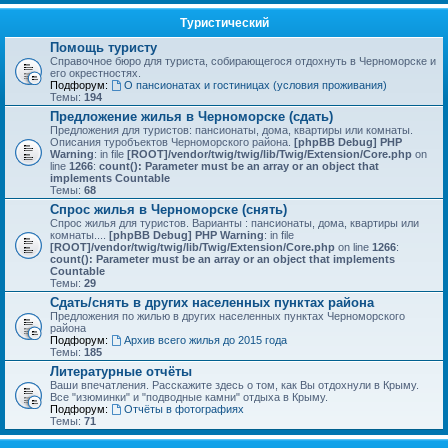
Туристический
Помощь туристу
Справочное бюро для туриста, собирающегося отдохнуть в Черноморске и
его окрестностях.
Подфорум:
О пансионатах и гостиницах (условия проживания)
Темы:
194
Предложение жилья в Черноморске (сдать)
Предложения для туристов: пансионаты, дома, квартиры или комнаты.
Описания туробъектов Черноморского района.
[phpBB Debug] PHP
Warning
: in file
[ROOT]/vendor/twig/twig/lib/Twig/Extension/Core.php
on
line
1266
:
count(): Parameter must be an array or an object that
implements Countable
Темы:
68
Спрос жилья в Черноморске (снять)
Спрос жилья для туристов. Варианты : пансионаты, дома, квартиры или
комнаты....
[phpBB Debug] PHP Warning
: in file
[ROOT]/vendor/twig/twig/lib/Twig/Extension/Core.php
on line
1266
:
count(): Parameter must be an array or an object that implements
Countable
Темы:
29
Сдать/снять в других населенных пунктах района
Предложения по жилью в других населенных пунктах Черноморского
района
Подфорум:
Архив всего жилья до 2015 года
Темы:
185
Литературные отчёты
Ваши впечатления. Расскажите здесь о том, как Вы отдохнули в Крыму.
Все "изюминки" и "подводные камни" отдыха в Крыму.
Подфорум:
Отчёты в фотографиях
Темы:
71