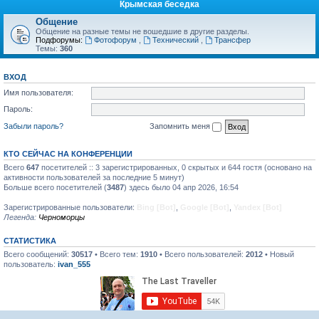
Крымская беседка
Общение
Общение на разные темы не вошедшие в другие разделы.
Подфорумы:
Фотофорум
,
Технический
,
Трансфер
Темы:
360
ВХОД
Имя пользователя:
Пароль:
Забыли пароль?
Запомнить меня
КТО СЕЙЧАС НА КОНФЕРЕНЦИИ
Всего
647
посетителей :: 3 зарегистрированных, 0 скрытых и 644 гостя (основано на
активности пользователей за последние 5 минут)
Больше всего посетителей (
3487
) здесь было 04 апр 2026, 16:54
Зарегистрированные пользователи:
Bing [Bot]
,
Google [Bot]
,
Yandex [Bot]
Легенда:
Черноморцы
СТАТИСТИКА
Всего сообщений:
30517
• Всего тем:
1910
• Всего пользователей:
2012
• Новый
пользователь:
ivan_555