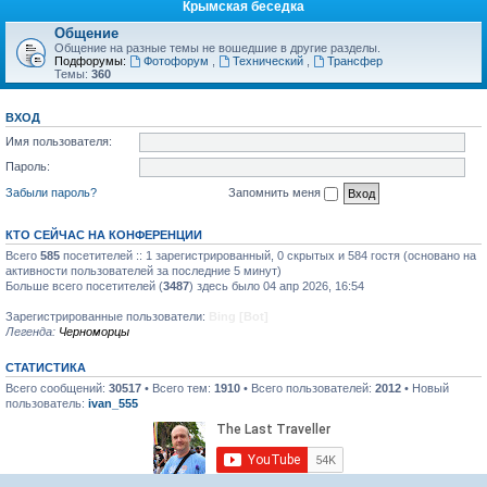
Крымская беседка
Общение
Общение на разные темы не вошедшие в другие разделы.
Подфорумы:
Фотофорум
,
Технический
,
Трансфер
Темы:
360
ВХОД
Имя пользователя:
Пароль:
Забыли пароль?
Запомнить меня
КТО СЕЙЧАС НА КОНФЕРЕНЦИИ
Всего
585
посетителей :: 1 зарегистрированный, 0 скрытых и 584 гостя (основано на
активности пользователей за последние 5 минут)
Больше всего посетителей (
3487
) здесь было 04 апр 2026, 16:54
Зарегистрированные пользователи:
Bing [Bot]
Легенда:
Черноморцы
СТАТИСТИКА
Всего сообщений:
30517
• Всего тем:
1910
• Всего пользователей:
2012
• Новый
пользователь:
ivan_555