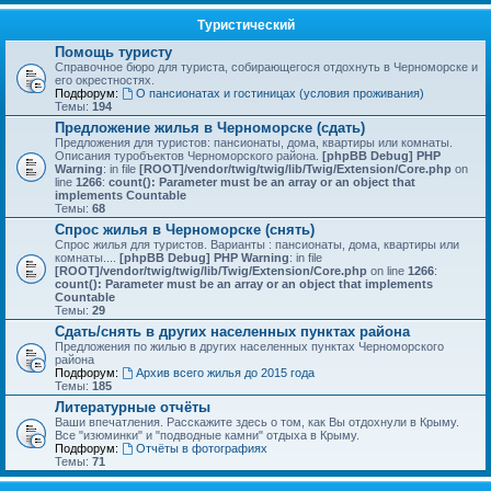
Туристический
Помощь туристу
Справочное бюро для туриста, собирающегося отдохнуть в Черноморске и
его окрестностях.
Подфорум:
О пансионатах и гостиницах (условия проживания)
Темы:
194
Предложение жилья в Черноморске (сдать)
Предложения для туристов: пансионаты, дома, квартиры или комнаты.
Описания туробъектов Черноморского района.
[phpBB Debug] PHP
Warning
: in file
[ROOT]/vendor/twig/twig/lib/Twig/Extension/Core.php
on
line
1266
:
count(): Parameter must be an array or an object that
implements Countable
Темы:
68
Спрос жилья в Черноморске (снять)
Спрос жилья для туристов. Варианты : пансионаты, дома, квартиры или
комнаты....
[phpBB Debug] PHP Warning
: in file
[ROOT]/vendor/twig/twig/lib/Twig/Extension/Core.php
on line
1266
:
count(): Parameter must be an array or an object that implements
Countable
Темы:
29
Сдать/снять в других населенных пунктах района
Предложения по жилью в других населенных пунктах Черноморского
района
Подфорум:
Архив всего жилья до 2015 года
Темы:
185
Литературные отчёты
Ваши впечатления. Расскажите здесь о том, как Вы отдохнули в Крыму.
Все "изюминки" и "подводные камни" отдыха в Крыму.
Подфорум:
Отчёты в фотографиях
Темы:
71