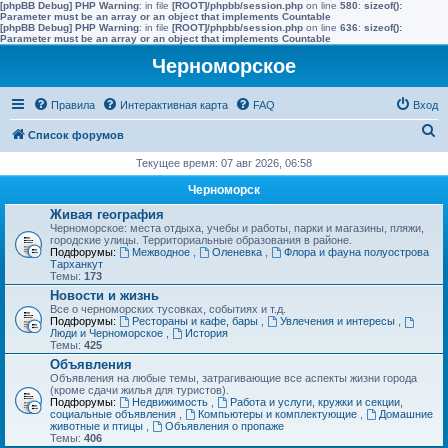
[phpBB Debug] PHP Warning
: in file
[ROOT]/phpbb/session.php
on line
580
:
sizeof():
Parameter must be an array or an object that implements Countable
[phpBB Debug] PHP Warning
: in file
[ROOT]/phpbb/session.php
on line
636
:
sizeof():
Parameter must be an array or an object that implements Countable
Черноморское
Правила
Интерактивная карта
FAQ
Вход
П
Список форумов
о
Текущее время: 07 авг 2026, 06:58
и
Черноморск
с
Живая география
Черноморское: места отдыха, учебы и работы, парки и магазины, пляжи,
к
городские улицы. Территориальные образования в районе.
Подфорумы:
Межводное
,
Оленевка
,
Флора и фауна полуострова
Тарханкут
Темы:
173
Новости и жизнь
Все о черноморских тусовках, событиях и т.д.
Подфорумы:
Рестораны и кафе, бары
,
Увлечения и интересы
,
Люди и Черноморское
,
История
Темы:
425
Объявления
Объявления на любые темы, затрагивающие все аспекты жизни города
(кроме сдачи жилья для туристов).
Подфорумы:
Недвижимость
,
Работа и услуги, кружки и секции,
социальные объявления
,
Компьютеры и комплектующие
,
Домашние
животные и птицы
,
Объявления о пропаже
Темы:
406