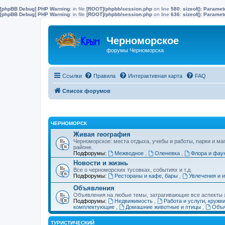
[phpBB Debug] PHP Warning
: in file
[ROOT]/phpbb/session.php
on line
580
:
sizeof(): Parame
[phpBB Debug] PHP Warning
: in file
[ROOT]/phpbb/session.php
on line
636
:
sizeof(): Parame
Черноморское
форумы Черноморска
Ссылки
Правила
Интерактивная карта
FAQ
Список форумов
ЧЕРНОМОРСК
Живая география
Черноморское: места отдыха, учебы и работы, парки и ма
районе.
Подфорумы:
Межводное
,
Оленевка
,
Флора и фау
Новости и жизнь
Все о черноморских тусовках, событиях и т.д.
Подфорумы:
Рестораны и кафе, бары
,
Увлечения и 
Объявления
Объявления на любые темы, затрагивающие все аспекты ж
Подфорумы:
Недвижимость
,
Работа и услуги, кружк
комплектующие
,
Домашние животные и птицы
,
Объя
ТУРИСТИЧЕСКИЙ