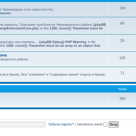
194
 Черноморске и его окрестностях.
ивания)
68
или комнаты. Описания туробъектов Черноморского района.
[phpBB
Twig/Extension/Core.php
on line
1266
:
count(): Parameter must be
29
квартиры или комнаты....
[phpBB Debug] PHP Warning
: in file
line
1266
:
count(): Parameter must be an array or an object that
йона
185
номорского района
71
нули в Крыму. Все "изюминки" и "подводные камни" отдыха в Крыму.
ТЕМЫ
360
Забыли пароль?
|
Запомнить меня