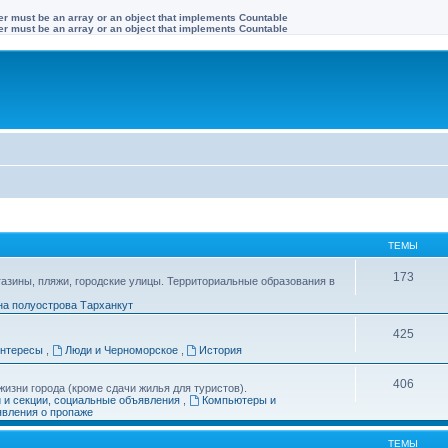
ter must be an array or an object that implements Countable
ter must be an array or an object that implements Countable
ТЕМЫ
173
газины, пляжи, городские улицы. Территориальные образования в
на полуострова Тарханкут
425
интересы
,
Люди и Черноморское
,
История
406
изни города (кроме сдачи жилья для туристов).
и и секции, социальные объявления
,
Компьютеры и
вления о пропаже
ТЕМЫ