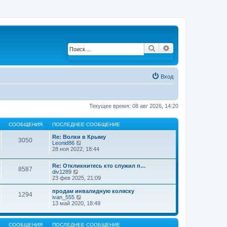
Поиск
Расширенный по
Вход
Текущее время: 08 авг 2026, 14:20
СООБЩЕНИЯ
ПОСЛЕДНЕЕ СООБЩЕНИЕ
Re: Волки в Крыму
3050
Leonid86
П
28 ноя 2022, 18:44
е
р
е
Re: Откликнитесь кто служил п…
й
8587
div1289
П
т
23 фев 2025, 21:09
е
и
р
к
е
продам инвалидную коляску
п
1294
й
ivan_555
П
о
т
13 май 2020, 18:49
е
с
и
р
л
к
е
е
п
й
д
СООБЩЕНИЯ
ПОСЛЕДНЕЕ СООБЩЕНИЕ
о