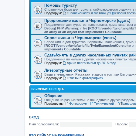
Помощь туристу
Справочное бюро для туриста, собирающегося отдохнуть в
Подфорум:
О пансионатах и гостиницах (условия прож
Предложение жилья в Черноморске (сдать)
Предложения для туристов: пансионаты, дома, квартиры 
Debug] PHP Warning
: in file
[ROOT]/vendor/twig/twig/lib/
an array or an object that implements Countable
Спрос жилья в Черноморске (снять)
Спрос жилья для туристов. Варианты : пансионаты, дома, 
[ROOT]/vendor/twig/twig/lib/Twig/Extension/Core.php
on 
implements Countable
Сдать/снять в других населенных пунктах ра
Предложения по жилью в других населенных пунктах Чер
Подфорум:
Архив всего жилья до 2015 года
Литературные отчёты
Ваши впечатления. Расскажите здесь о том, как Вы отдох
Подфорум:
Отчёты в фотографиях
КРЫМСКАЯ БЕСЕДКА
Общение
Общение на разные темы не вошедшие в другие разделы.
Подфорумы:
Фотофорум
,
Технический
,
Трансфер
ВХОД
Имя пользователя:
Пароль:
КТО СЕЙЧАС НА КОНФЕРЕНЦИИ