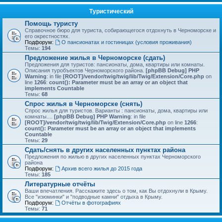
Туристический
Помощь туристу
Справочное бюро для туриста, собирающегося отдохнуть в Черноморске и
его окрестностях.
Подфорум:
О пансионатах и гостиницах (условия проживания)
Темы:
194
Предложение жилья в Черноморске (сдать)
Предложения для туристов: пансионаты, дома, квартиры или комнаты.
Описания туробъектов Черноморского района.
[phpBB Debug] PHP
Warning
: in file
[ROOT]/vendor/twig/twig/lib/Twig/Extension/Core.php
on
line
1266
:
count(): Parameter must be an array or an object that
implements Countable
Темы:
68
Спрос жилья в Черноморске (снять)
Спрос жилья для туристов. Варианты : пансионаты, дома, квартиры или
комнаты....
[phpBB Debug] PHP Warning
: in file
[ROOT]/vendor/twig/twig/lib/Twig/Extension/Core.php
on line
1266
:
count(): Parameter must be an array or an object that implements
Countable
Темы:
29
Сдать/снять в других населенных пунктах района
Предложения по жилью в других населенных пунктах Черноморского
района
Подфорум:
Архив всего жилья до 2015 года
Темы:
185
Литературные отчёты
Ваши впечатления. Расскажите здесь о том, как Вы отдохнули в Крыму.
Все "изюминки" и "подводные камни" отдыха в Крыму.
Подфорум:
Отчёты в фотографиях
Темы:
71