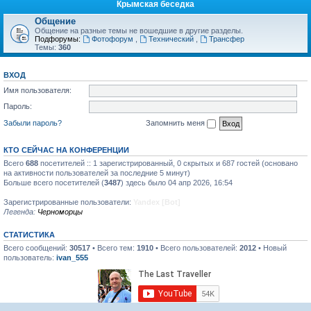
Крымская беседка
Общение
Общение на разные темы не вошедшие в другие разделы.
Подфорумы:
Фотофорум
,
Технический
,
Трансфер
Темы:
360
ВХОД
Имя пользователя:
Пароль:
Забыли пароль?
Запомнить меня
КТО СЕЙЧАС НА КОНФЕРЕНЦИИ
Всего
688
посетителей :: 1 зарегистрированный, 0 скрытых и 687 гостей (основано
на активности пользователей за последние 5 минут)
Больше всего посетителей (
3487
) здесь было 04 апр 2026, 16:54
Зарегистрированные пользователи:
Yandex [Bot]
Легенда:
Черноморцы
СТАТИСТИКА
Всего сообщений:
30517
• Всего тем:
1910
• Всего пользователей:
2012
• Новый
пользователь:
ivan_555