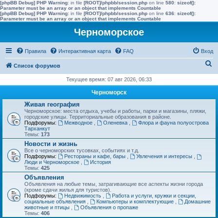
[phpBB Debug] PHP Warning
: in file
[ROOT]/phpbb/session.php
on line
580
:
sizeof():
Parameter must be an array or an object that implements Countable
[phpBB Debug] PHP Warning
: in file
[ROOT]/phpbb/session.php
on line
636
:
sizeof():
Parameter must be an array or an object that implements Countable
Черноморское
Правила
Интерактивная карта
FAQ
Вход
П
Список форумов
о
Текущее время: 07 авг 2026, 06:33
и
Черноморск
с
Живая география
Черноморское: места отдыха, учебы и работы, парки и магазины, пляжи,
к
городские улицы. Территориальные образования в районе.
Подфорумы:
Межводное
,
Оленевка
,
Флора и фауна полуострова
Тарханкут
Темы:
173
Новости и жизнь
Все о черноморских тусовках, событиях и т.д.
Подфорумы:
Рестораны и кафе, бары
,
Увлечения и интересы
,
Люди и Черноморское
,
История
Темы:
425
Объявления
Объявления на любые темы, затрагивающие все аспекты жизни города
(кроме сдачи жилья для туристов).
Подфорумы:
Недвижимость
,
Работа и услуги, кружки и секции,
социальные объявления
,
Компьютеры и комплектующие
,
Домашние
животные и птицы
,
Объявления о пропаже
Темы:
406