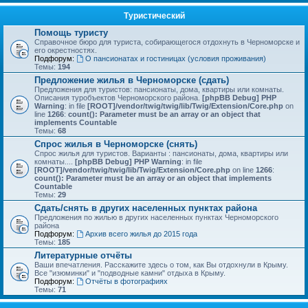
Туристический
Помощь туристу
Справочное бюро для туриста, собирающегося отдохнуть в Черноморске и
его окрестностях.
Подфорум:
О пансионатах и гостиницах (условия проживания)
Темы:
194
Предложение жилья в Черноморске (сдать)
Предложения для туристов: пансионаты, дома, квартиры или комнаты.
Описания туробъектов Черноморского района.
[phpBB Debug] PHP
Warning
: in file
[ROOT]/vendor/twig/twig/lib/Twig/Extension/Core.php
on
line
1266
:
count(): Parameter must be an array or an object that
implements Countable
Темы:
68
Спрос жилья в Черноморске (снять)
Спрос жилья для туристов. Варианты : пансионаты, дома, квартиры или
комнаты....
[phpBB Debug] PHP Warning
: in file
[ROOT]/vendor/twig/twig/lib/Twig/Extension/Core.php
on line
1266
:
count(): Parameter must be an array or an object that implements
Countable
Темы:
29
Сдать/снять в других населенных пунктах района
Предложения по жилью в других населенных пунктах Черноморского
района
Подфорум:
Архив всего жилья до 2015 года
Темы:
185
Литературные отчёты
Ваши впечатления. Расскажите здесь о том, как Вы отдохнули в Крыму.
Все "изюминки" и "подводные камни" отдыха в Крыму.
Подфорум:
Отчёты в фотографиях
Темы:
71