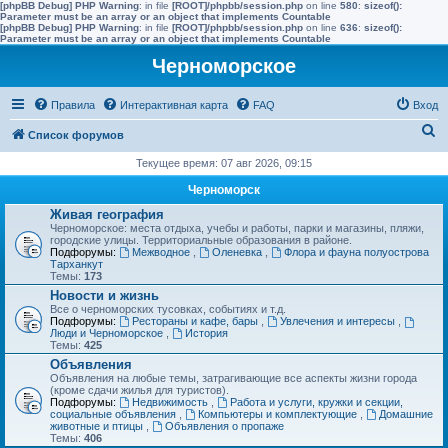
[phpBB Debug] PHP Warning
: in file
[ROOT]/phpbb/session.php
on line
580
:
sizeof():
Parameter must be an array or an object that implements Countable
[phpBB Debug] PHP Warning
: in file
[ROOT]/phpbb/session.php
on line
636
:
sizeof():
Parameter must be an array or an object that implements Countable
Черноморское
Правила
Интерактивная карта
FAQ
Вход
П
Список форумов
о
Текущее время: 07 авг 2026, 09:15
и
Черноморск
с
Живая география
Черноморское: места отдыха, учебы и работы, парки и магазины, пляжи,
к
городские улицы. Территориальные образования в районе.
Подфорумы:
Межводное
,
Оленевка
,
Флора и фауна полуострова
Тарханкут
Темы:
173
Новости и жизнь
Все о черноморских тусовках, событиях и т.д.
Подфорумы:
Рестораны и кафе, бары
,
Увлечения и интересы
,
Люди и Черноморское
,
История
Темы:
425
Объявления
Объявления на любые темы, затрагивающие все аспекты жизни города
(кроме сдачи жилья для туристов).
Подфорумы:
Недвижимость
,
Работа и услуги, кружки и секции,
социальные объявления
,
Компьютеры и комплектующие
,
Домашние
животные и птицы
,
Объявления о пропаже
Темы:
406