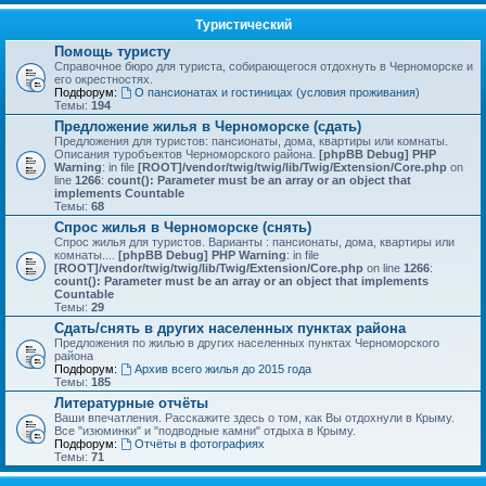
Туристический
Помощь туристу
Справочное бюро для туриста, собирающегося отдохнуть в Черноморске и
его окрестностях.
Подфорум:
О пансионатах и гостиницах (условия проживания)
Темы:
194
Предложение жилья в Черноморске (сдать)
Предложения для туристов: пансионаты, дома, квартиры или комнаты.
Описания туробъектов Черноморского района.
[phpBB Debug] PHP
Warning
: in file
[ROOT]/vendor/twig/twig/lib/Twig/Extension/Core.php
on
line
1266
:
count(): Parameter must be an array or an object that
implements Countable
Темы:
68
Спрос жилья в Черноморске (снять)
Спрос жилья для туристов. Варианты : пансионаты, дома, квартиры или
комнаты....
[phpBB Debug] PHP Warning
: in file
[ROOT]/vendor/twig/twig/lib/Twig/Extension/Core.php
on line
1266
:
count(): Parameter must be an array or an object that implements
Countable
Темы:
29
Сдать/снять в других населенных пунктах района
Предложения по жилью в других населенных пунктах Черноморского
района
Подфорум:
Архив всего жилья до 2015 года
Темы:
185
Литературные отчёты
Ваши впечатления. Расскажите здесь о том, как Вы отдохнули в Крыму.
Все "изюминки" и "подводные камни" отдыха в Крыму.
Подфорум:
Отчёты в фотографиях
Темы:
71