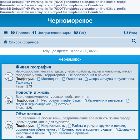
[phpBB Debug] PHP Warning
: in file
[ROOT]/phpbb/session.php
on line
580
:
sizeof():
Parameter must be an array or an object that implements Countable
[phpBB Debug] PHP Warning
: in file
[ROOT]/phpbb/session.php
on line
636
:
sizeof():
Parameter must be an array or an object that implements Countable
Черноморское
Правила
Интерактивная карта
FAQ
Вход
П
Список форумов
о
Текущее время: 10 авг 2026, 06:23
и
Черноморск
с
Живая география
Черноморское: места отдыха, учебы и работы, парки и магазины, пляжи,
к
городские улицы. Территориальные образования в районе.
Подфорумы:
Межводное
,
Оленевка
,
Флора и фауна полуострова
Тарханкут
Темы:
173
Новости и жизнь
Все о черноморских тусовках, событиях и т.д.
Подфорумы:
Рестораны и кафе, бары
,
Увлечения и интересы
,
Люди и Черноморское
,
История
Темы:
425
Объявления
Объявления на любые темы, затрагивающие все аспекты жизни города
(кроме сдачи жилья для туристов).
Подфорумы:
Недвижимость
,
Работа и услуги, кружки и секции,
социальные объявления
,
Компьютеры и комплектующие
,
Домашние
животные и птицы
,
Объявления о пропаже
Темы:
406