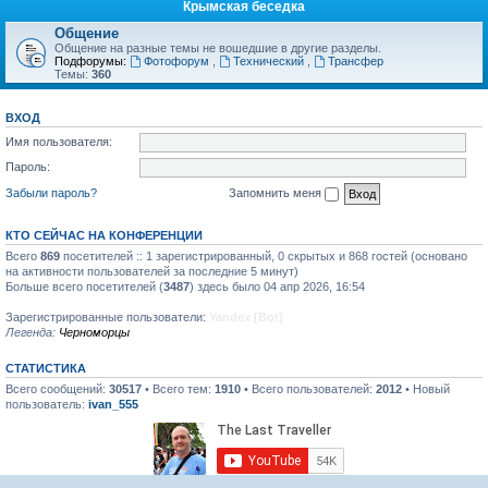
Крымская беседка
Общение
Общение на разные темы не вошедшие в другие разделы.
Подфорумы:
Фотофорум
,
Технический
,
Трансфер
Темы:
360
ВХОД
Имя пользователя:
Пароль:
Забыли пароль?
Запомнить меня
КТО СЕЙЧАС НА КОНФЕРЕНЦИИ
Всего
869
посетителей :: 1 зарегистрированный, 0 скрытых и 868 гостей (основано
на активности пользователей за последние 5 минут)
Больше всего посетителей (
3487
) здесь было 04 апр 2026, 16:54
Зарегистрированные пользователи:
Yandex [Bot]
Легенда:
Черноморцы
СТАТИСТИКА
Всего сообщений:
30517
• Всего тем:
1910
• Всего пользователей:
2012
• Новый
пользователь:
ivan_555