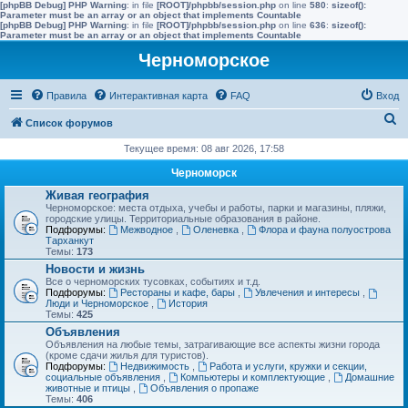
[phpBB Debug] PHP Warning
: in file
[ROOT]/phpbb/session.php
on line
580
:
sizeof():
Parameter must be an array or an object that implements Countable
[phpBB Debug] PHP Warning
: in file
[ROOT]/phpbb/session.php
on line
636
:
sizeof():
Parameter must be an array or an object that implements Countable
Черноморское
Правила
Интерактивная карта
FAQ
Вход
П
Список форумов
о
Текущее время: 08 авг 2026, 17:58
и
Черноморск
с
Живая география
Черноморское: места отдыха, учебы и работы, парки и магазины, пляжи,
к
городские улицы. Территориальные образования в районе.
Подфорумы:
Межводное
,
Оленевка
,
Флора и фауна полуострова
Тарханкут
Темы:
173
Новости и жизнь
Все о черноморских тусовках, событиях и т.д.
Подфорумы:
Рестораны и кафе, бары
,
Увлечения и интересы
,
Люди и Черноморское
,
История
Темы:
425
Объявления
Объявления на любые темы, затрагивающие все аспекты жизни города
(кроме сдачи жилья для туристов).
Подфорумы:
Недвижимость
,
Работа и услуги, кружки и секции,
социальные объявления
,
Компьютеры и комплектующие
,
Домашние
животные и птицы
,
Объявления о пропаже
Темы:
406