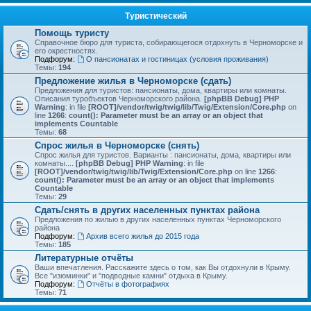
Туристический
Помощь туристу
Справочное бюро для туриста, собирающегося отдохнуть в Черноморске и
его окрестностях.
Подфорум:
О пансионатах и гостиницах (условия проживания)
Темы:
194
Предложение жилья в Черноморске (сдать)
Предложения для туристов: пансионаты, дома, квартиры или комнаты.
Описания туробъектов Черноморского района.
[phpBB Debug] PHP
Warning
: in file
[ROOT]/vendor/twig/twig/lib/Twig/Extension/Core.php
on
line
1266
:
count(): Parameter must be an array or an object that
implements Countable
Темы:
68
Спрос жилья в Черноморске (снять)
Спрос жилья для туристов. Варианты : пансионаты, дома, квартиры или
комнаты....
[phpBB Debug] PHP Warning
: in file
[ROOT]/vendor/twig/twig/lib/Twig/Extension/Core.php
on line
1266
:
count(): Parameter must be an array or an object that implements
Countable
Темы:
29
Сдать/снять в других населенных пунктах района
Предложения по жилью в других населенных пунктах Черноморского
района
Подфорум:
Архив всего жилья до 2015 года
Темы:
185
Литературные отчёты
Ваши впечатления. Расскажите здесь о том, как Вы отдохнули в Крыму.
Все "изюминки" и "подводные камни" отдыха в Крыму.
Подфорум:
Отчёты в фотографиях
Темы:
71