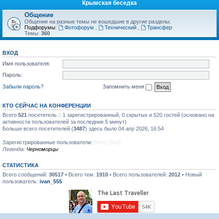
Крымская беседка
Общение
Общение на разные темы не вошедшие в другие разделы.
Подфорумы:
Фотофорум
,
Технический
,
Трансфер
Темы:
360
ВХОД
Имя пользователя:
Пароль:
Забыли пароль?
Запомнить меня
КТО СЕЙЧАС НА КОНФЕРЕНЦИИ
Всего
521
посетитель :: 1 зарегистрированный, 0 скрытых и 520 гостей (основано на
активности пользователей за последние 5 минут)
Больше всего посетителей (
3487
) здесь было 04 апр 2026, 16:54
Зарегистрированные пользователи:
Bing [Bot]
Легенда:
Черноморцы
СТАТИСТИКА
Всего сообщений:
30517
• Всего тем:
1910
• Всего пользователей:
2012
• Новый
пользователь:
ivan_555