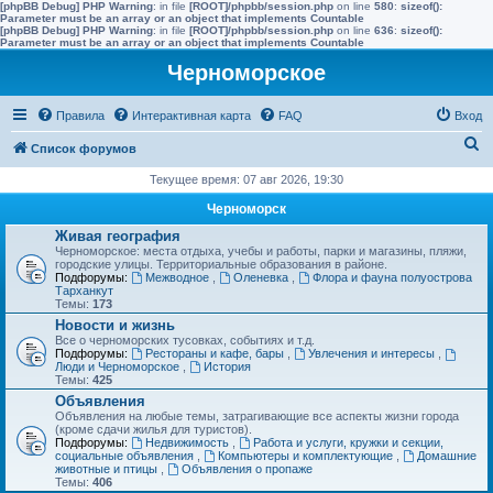
[phpBB Debug] PHP Warning
: in file
[ROOT]/phpbb/session.php
on line
580
:
sizeof():
Parameter must be an array or an object that implements Countable
[phpBB Debug] PHP Warning
: in file
[ROOT]/phpbb/session.php
on line
636
:
sizeof():
Parameter must be an array or an object that implements Countable
Черноморское
Правила
Интерактивная карта
FAQ
Вход
П
Список форумов
о
Текущее время: 07 авг 2026, 19:30
и
Черноморск
с
Живая география
Черноморское: места отдыха, учебы и работы, парки и магазины, пляжи,
к
городские улицы. Территориальные образования в районе.
Подфорумы:
Межводное
,
Оленевка
,
Флора и фауна полуострова
Тарханкут
Темы:
173
Новости и жизнь
Все о черноморских тусовках, событиях и т.д.
Подфорумы:
Рестораны и кафе, бары
,
Увлечения и интересы
,
Люди и Черноморское
,
История
Темы:
425
Объявления
Объявления на любые темы, затрагивающие все аспекты жизни города
(кроме сдачи жилья для туристов).
Подфорумы:
Недвижимость
,
Работа и услуги, кружки и секции,
социальные объявления
,
Компьютеры и комплектующие
,
Домашние
животные и птицы
,
Объявления о пропаже
Темы:
406