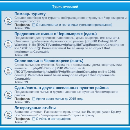
Туристический
Помощь туристу
Справочное бюро для туриста, собирающегося отдохнуть в Черноморске и
его окрестностях.
Подфорум:
О пансионатах и гостиницах (условия проживания)
Темы:
194
Предложение жилья в Черноморске (сдать)
Предложения для туристов: пансионаты, дома, квартиры или комнаты.
Описания туробъектов Черноморского района.
[phpBB Debug] PHP
Warning
: in file
[ROOT]/vendor/twig/twig/lib/Twig/Extension/Core.php
on
line
1266
:
count(): Parameter must be an array or an object that
implements Countable
Темы:
68
Спрос жилья в Черноморске (снять)
Спрос жилья для туристов. Варианты : пансионаты, дома, квартиры или
комнаты....
[phpBB Debug] PHP Warning
: in file
[ROOT]/vendor/twig/twig/lib/Twig/Extension/Core.php
on line
1266
:
count(): Parameter must be an array or an object that implements
Countable
Темы:
29
Сдать/снять в других населенных пунктах района
Предложения по жилью в других населенных пунктах Черноморского
района
Подфорум:
Архив всего жилья до 2015 года
Темы:
185
Литературные отчёты
Ваши впечатления. Расскажите здесь о том, как Вы отдохнули в Крыму.
Все "изюминки" и "подводные камни" отдыха в Крыму.
Подфорум:
Отчёты в фотографиях
Темы:
71