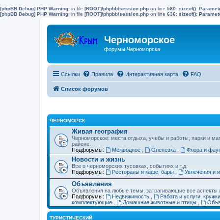
[phpBB Debug] PHP Warning
: in file
[ROOT]/phpbb/session.php
on line
580
:
sizeof(): Parame
[phpBB Debug] PHP Warning
: in file
[ROOT]/phpbb/session.php
on line
636
:
sizeof(): Parame
Черноморское
форумы Черноморска
Ссылки
Правила
Интерактивная карта
FAQ
Список форумов
ЧЕРНОМОРСК
Живая география
Черноморское: места отдыха, учебы и работы, парки и ма
районе.
Подфорумы:
Межводное
,
Оленевка
,
Флора и фау
Новости и жизнь
Все о черноморских тусовках, событиях и т.д.
Подфорумы:
Рестораны и кафе, бары
,
Увлечения и 
Объявления
Объявления на любые темы, затрагивающие все аспекты ж
Подфорумы:
Недвижимость
,
Работа и услуги, кружк
комплектующие
,
Домашние животные и птицы
,
Объя
ТУРИСТИЧЕСКИЙ