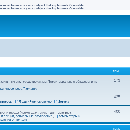
ter must be an array or an object that implements Countable
ter must be an array or an object that implements Countable
ТЕМЫ
173
газины, пляжи, городские улицы. Территориальные образования в
на полуострова Тарханкут
425
интересы
,
Люди и Черноморское
,
История
406
изни города (кроме сдачи жилья для туристов).
и и секции, социальные объявления
,
Компьютеры и
вления о пропаже
ТЕМЫ