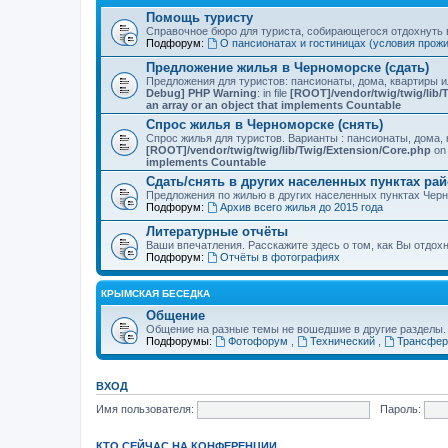
Помощь туристу
Справочное бюро для туриста, собирающегося отдохнуть в
Подфорум:
О пансионатах и гостиницах (условия прож
Предложение жилья в Черноморске (сдать)
Предложения для туристов: пансионаты, дома, квартиры 
Debug] PHP Warning
: in file
[ROOT]/vendor/twig/twig/lib/
an array or an object that implements Countable
Спрос жилья в Черноморске (снять)
Спрос жилья для туристов. Варианты : пансионаты, дома, 
[ROOT]/vendor/twig/twig/lib/Twig/Extension/Core.php
on 
implements Countable
Сдать/снять в других населенных пунктах ра
Предложения по жилью в других населенных пунктах Чер
Подфорум:
Архив всего жилья до 2015 года
Литературные отчёты
Ваши впечатления. Расскажите здесь о том, как Вы отдох
Подфорум:
Отчёты в фотографиях
КРЫМСКАЯ БЕСЕДКА
Общение
Общение на разные темы не вошедшие в другие разделы.
Подфорумы:
Фотофорум
,
Технический
,
Трансфер
ВХОД
Имя пользователя:
Пароль:
КТО СЕЙЧАС НА КОНФЕРЕНЦИИ