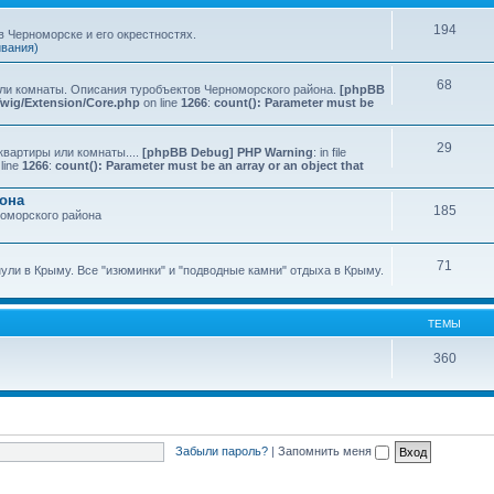
194
 Черноморске и его окрестностях.
ивания)
68
или комнаты. Описания туробъектов Черноморского района.
[phpBB
Twig/Extension/Core.php
on line
1266
:
count(): Parameter must be
29
квартиры или комнаты....
[phpBB Debug] PHP Warning
: in file
line
1266
:
count(): Parameter must be an array or an object that
йона
185
номорского района
71
нули в Крыму. Все "изюминки" и "подводные камни" отдыха в Крыму.
ТЕМЫ
360
Забыли пароль?
|
Запомнить меня