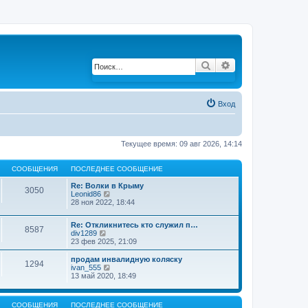
Поиск
Расширенный по
Вход
Текущее время: 09 авг 2026, 14:14
СООБЩЕНИЯ
ПОСЛЕДНЕЕ СООБЩЕНИЕ
Re: Волки в Крыму
3050
Leonid86
П
28 ноя 2022, 18:44
е
р
е
Re: Откликнитесь кто служил п…
й
8587
div1289
П
т
23 фев 2025, 21:09
е
и
р
к
е
продам инвалидную коляску
п
1294
й
ivan_555
П
о
т
13 май 2020, 18:49
е
с
и
р
л
к
е
е
п
й
д
СООБЩЕНИЯ
ПОСЛЕДНЕЕ СООБЩЕНИЕ
о