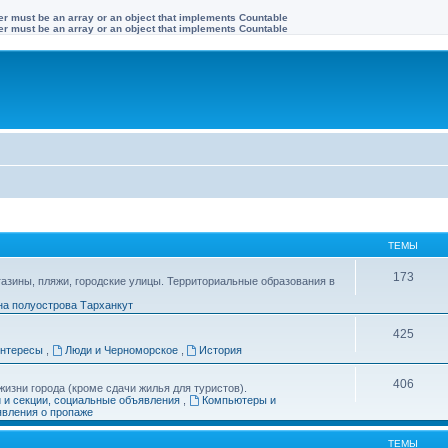
ter must be an array or an object that implements Countable
ter must be an array or an object that implements Countable
ТЕМЫ
173
газины, пляжи, городские улицы. Территориальные образования в
на полуострова Тарханкут
425
интересы
,
Люди и Черноморское
,
История
406
изни города (кроме сдачи жилья для туристов).
и и секции, социальные объявления
,
Компьютеры и
вления о пропаже
ТЕМЫ