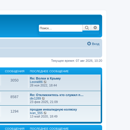
Поиск
Расширенный по
Вход
Текущее время: 07 авг 2026, 10:20
СООБЩЕНИЯ
ПОСЛЕДНЕЕ СООБЩЕНИЕ
Re: Волки в Крыму
3050
Leonid86
П
28 ноя 2022, 18:44
е
р
е
Re: Откликнитесь кто служил п…
й
8587
div1289
П
т
23 фев 2025, 21:09
е
и
р
к
е
продам инвалидную коляску
п
1294
й
ivan_555
П
о
т
13 май 2020, 18:49
е
с
и
р
л
к
е
е
п
й
д
СООБЩЕНИЯ
ПОСЛЕДНЕЕ СООБЩЕНИЕ
о