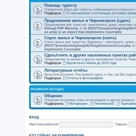
Помощь туристу
Справочное бюро для туриста, собирающегося отдохнуть в
Подфорум:
О пансионатах и гостиницах (условия прож
Предложение жилья в Черноморске (сдать)
Предложения для туристов: пансионаты, дома, квартиры 
Debug] PHP Warning
: in file
[ROOT]/vendor/twig/twig/lib/
an array or an object that implements Countable
Спрос жилья в Черноморске (снять)
Спрос жилья для туристов. Варианты : пансионаты, дома, 
[ROOT]/vendor/twig/twig/lib/Twig/Extension/Core.php
on 
implements Countable
Сдать/снять в других населенных пунктах ра
Предложения по жилью в других населенных пунктах Чер
Подфорум:
Архив всего жилья до 2015 года
Литературные отчёты
Ваши впечатления. Расскажите здесь о том, как Вы отдох
Подфорум:
Отчёты в фотографиях
КРЫМСКАЯ БЕСЕДКА
Общение
Общение на разные темы не вошедшие в другие разделы.
Подфорумы:
Фотофорум
,
Технический
,
Трансфер
ВХОД
Имя пользователя:
Пароль:
КТО СЕЙЧАС НА КОНФЕРЕНЦИИ