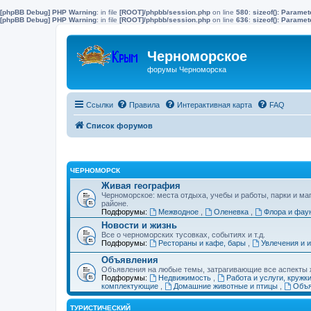
[phpBB Debug] PHP Warning
: in file
[ROOT]/phpbb/session.php
on line
580
:
sizeof(): Parame
[phpBB Debug] PHP Warning
: in file
[ROOT]/phpbb/session.php
on line
636
:
sizeof(): Parame
Черноморское
форумы Черноморска
Ссылки
Правила
Интерактивная карта
FAQ
Список форумов
ЧЕРНОМОРСК
Живая география
Черноморское: места отдыха, учебы и работы, парки и ма
районе.
Подфорумы:
Межводное
,
Оленевка
,
Флора и фау
Новости и жизнь
Все о черноморских тусовках, событиях и т.д.
Подфорумы:
Рестораны и кафе, бары
,
Увлечения и 
Объявления
Объявления на любые темы, затрагивающие все аспекты ж
Подфорумы:
Недвижимость
,
Работа и услуги, кружк
комплектующие
,
Домашние животные и птицы
,
Объя
ТУРИСТИЧЕСКИЙ