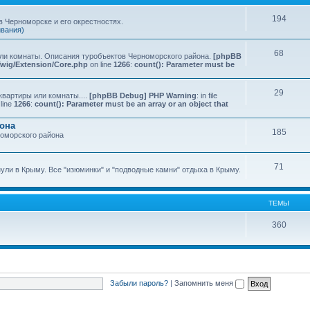
194
 Черноморске и его окрестностях.
ивания)
68
или комнаты. Описания туробъектов Черноморского района.
[phpBB
Twig/Extension/Core.php
on line
1266
:
count(): Parameter must be
29
квартиры или комнаты....
[phpBB Debug] PHP Warning
: in file
line
1266
:
count(): Parameter must be an array or an object that
йона
185
номорского района
71
нули в Крыму. Все "изюминки" и "подводные камни" отдыха в Крыму.
ТЕМЫ
360
Забыли пароль?
|
Запомнить меня