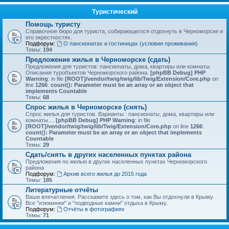
Туристический
Помощь туристу
Справочное бюро для туриста, собирающегося отдохнуть в Черноморске и
его окрестностях.
Подфорум:
О пансионатах и гостиницах (условия проживания)
Темы:
194
Предложение жилья в Черноморске (сдать)
Предложения для туристов: пансионаты, дома, квартиры или комнаты.
Описания туробъектов Черноморского района.
[phpBB Debug] PHP
Warning
: in file
[ROOT]/vendor/twig/twig/lib/Twig/Extension/Core.php
on
line
1266
:
count(): Parameter must be an array or an object that
implements Countable
Темы:
68
Спрос жилья в Черноморске (снять)
Спрос жилья для туристов. Варианты : пансионаты, дома, квартиры или
комнаты....
[phpBB Debug] PHP Warning
: in file
[ROOT]/vendor/twig/twig/lib/Twig/Extension/Core.php
on line
1266
:
count(): Parameter must be an array or an object that implements
Countable
Темы:
29
Сдать/снять в других населенных пунктах района
Предложения по жилью в других населенных пунктах Черноморского
района
Подфорум:
Архив всего жилья до 2015 года
Темы:
185
Литературные отчёты
Ваши впечатления. Расскажите здесь о том, как Вы отдохнули в Крыму.
Все "изюминки" и "подводные камни" отдыха в Крыму.
Подфорум:
Отчёты в фотографиях
Темы:
71