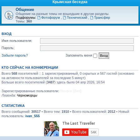
Крымская беседка
Общение
Общение на разные темы не вошедшие в другие разделы.
Подфорумы:
Фотофорум
,
Технический
,
Трансфер
Темы:
360
ВХОД
Имя пользователя:
Пароль:
Забыли пароль?
Запомнить меня
КТО СЕЙЧАС НА КОНФЕРЕНЦИИ
Всего
568
посетителей :: 1 зарегистрированный, 0 скрытых и 567 гостей (основано
на активности пользователей за последние 5 минут)
Больше всего посетителей (
3487
) здесь было 04 апр 2026, 16:54
Зарегистрированные пользователи:
Yandex [Bot]
Легенда:
Черноморцы
СТАТИСТИКА
Всего сообщений:
30517
• Всего тем:
1910
• Всего пользователей:
2012
• Новый
пользователь:
ivan_555