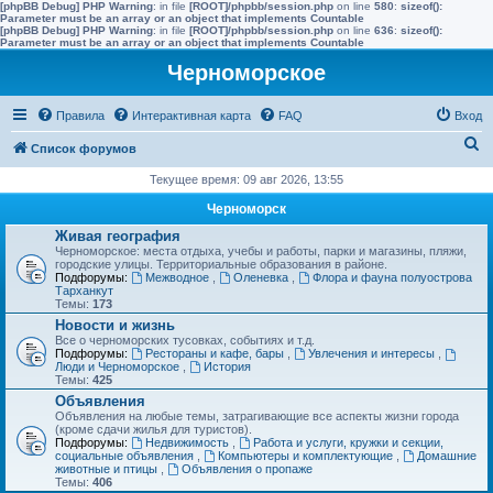
[phpBB Debug] PHP Warning
: in file
[ROOT]/phpbb/session.php
on line
580
:
sizeof():
Parameter must be an array or an object that implements Countable
[phpBB Debug] PHP Warning
: in file
[ROOT]/phpbb/session.php
on line
636
:
sizeof():
Parameter must be an array or an object that implements Countable
Черноморское
Правила
Интерактивная карта
FAQ
Вход
П
Список форумов
о
Текущее время: 09 авг 2026, 13:55
и
Черноморск
с
Живая география
Черноморское: места отдыха, учебы и работы, парки и магазины, пляжи,
к
городские улицы. Территориальные образования в районе.
Подфорумы:
Межводное
,
Оленевка
,
Флора и фауна полуострова
Тарханкут
Темы:
173
Новости и жизнь
Все о черноморских тусовках, событиях и т.д.
Подфорумы:
Рестораны и кафе, бары
,
Увлечения и интересы
,
Люди и Черноморское
,
История
Темы:
425
Объявления
Объявления на любые темы, затрагивающие все аспекты жизни города
(кроме сдачи жилья для туристов).
Подфорумы:
Недвижимость
,
Работа и услуги, кружки и секции,
социальные объявления
,
Компьютеры и комплектующие
,
Домашние
животные и птицы
,
Объявления о пропаже
Темы:
406