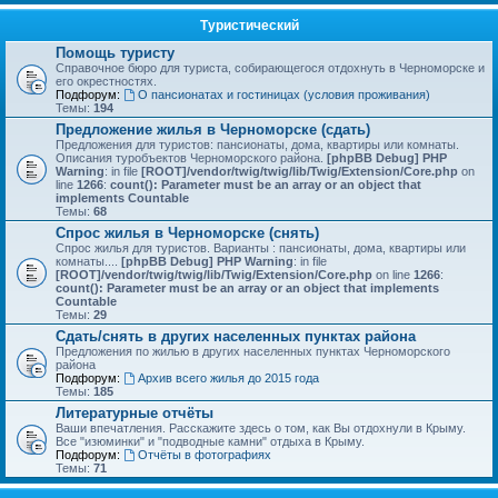
Туристический
Помощь туристу
Справочное бюро для туриста, собирающегося отдохнуть в Черноморске и
его окрестностях.
Подфорум:
О пансионатах и гостиницах (условия проживания)
Темы:
194
Предложение жилья в Черноморске (сдать)
Предложения для туристов: пансионаты, дома, квартиры или комнаты.
Описания туробъектов Черноморского района.
[phpBB Debug] PHP
Warning
: in file
[ROOT]/vendor/twig/twig/lib/Twig/Extension/Core.php
on
line
1266
:
count(): Parameter must be an array or an object that
implements Countable
Темы:
68
Спрос жилья в Черноморске (снять)
Спрос жилья для туристов. Варианты : пансионаты, дома, квартиры или
комнаты....
[phpBB Debug] PHP Warning
: in file
[ROOT]/vendor/twig/twig/lib/Twig/Extension/Core.php
on line
1266
:
count(): Parameter must be an array or an object that implements
Countable
Темы:
29
Сдать/снять в других населенных пунктах района
Предложения по жилью в других населенных пунктах Черноморского
района
Подфорум:
Архив всего жилья до 2015 года
Темы:
185
Литературные отчёты
Ваши впечатления. Расскажите здесь о том, как Вы отдохнули в Крыму.
Все "изюминки" и "подводные камни" отдыха в Крыму.
Подфорум:
Отчёты в фотографиях
Темы:
71