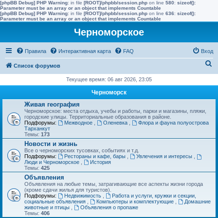
[phpBB Debug] PHP Warning
: in file
[ROOT]/phpbb/session.php
on line
580
:
sizeof():
Parameter must be an array or an object that implements Countable
[phpBB Debug] PHP Warning
: in file
[ROOT]/phpbb/session.php
on line
636
:
sizeof():
Parameter must be an array or an object that implements Countable
Черноморское
Правила
Интерактивная карта
FAQ
Вход
П
Список форумов
о
Текущее время: 06 авг 2026, 23:05
и
Черноморск
с
Живая география
Черноморское: места отдыха, учебы и работы, парки и магазины, пляжи,
к
городские улицы. Территориальные образования в районе.
Подфорумы:
Межводное
,
Оленевка
,
Флора и фауна полуострова
Тарханкут
Темы:
173
Новости и жизнь
Все о черноморских тусовках, событиях и т.д.
Подфорумы:
Рестораны и кафе, бары
,
Увлечения и интересы
,
Люди и Черноморское
,
История
Темы:
425
Объявления
Объявления на любые темы, затрагивающие все аспекты жизни города
(кроме сдачи жилья для туристов).
Подфорумы:
Недвижимость
,
Работа и услуги, кружки и секции,
социальные объявления
,
Компьютеры и комплектующие
,
Домашние
животные и птицы
,
Объявления о пропаже
Темы:
406