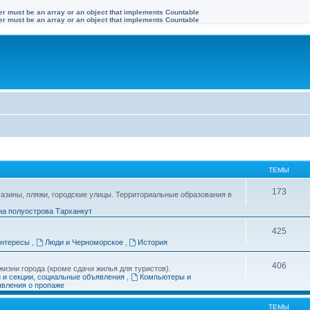
ter must be an array or an object that implements Countable
ter must be an array or an object that implements Countable
ТЕМЫ
173
газины, пляжи, городские улицы. Территориальные образования в
на полуострова Тарханкут
425
интересы
,
Люди и Черноморское
,
История
406
изни города (кроме сдачи жилья для туристов).
и и секции, социальные объявления
,
Компьютеры и
вления о пропаже
ТЕМЫ