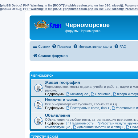
[phpBB Debug] PHP Warning
: in file
[ROOT]/phpbb/session.php
on line
580
:
sizeof(): Parame
[phpBB Debug] PHP Warning
: in file
[ROOT]/phpbb/session.php
on line
636
:
sizeof(): Parame
Черноморское
форумы Черноморска
Ссылки
Правила
Интерактивная карта
FAQ
Список форумов
ЧЕРНОМОРСК
Живая география
Черноморское: места отдыха, учебы и работы, парки и ма
районе.
Подфорумы:
Межводное
,
Оленевка
,
Флора и фау
Новости и жизнь
Все о черноморских тусовках, событиях и т.д.
Подфорумы:
Рестораны и кафе, бары
,
Увлечения и 
Объявления
Объявления на любые темы, затрагивающие все аспекты ж
Подфорумы:
Недвижимость
,
Работа и услуги, кружк
комплектующие
,
Домашние животные и птицы
,
Объя
ТУРИСТИЧЕСКИЙ