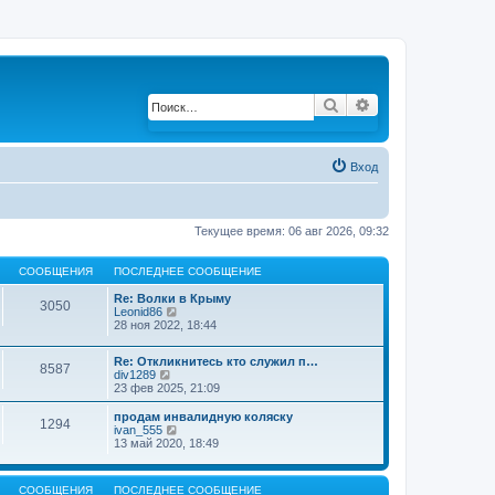
Поиск
Расширенный по
Вход
Текущее время: 06 авг 2026, 09:32
СООБЩЕНИЯ
ПОСЛЕДНЕЕ СООБЩЕНИЕ
Re: Волки в Крыму
3050
Leonid86
П
28 ноя 2022, 18:44
е
р
е
Re: Откликнитесь кто служил п…
й
8587
div1289
П
т
23 фев 2025, 21:09
е
и
р
к
е
продам инвалидную коляску
п
1294
й
ivan_555
П
о
т
13 май 2020, 18:49
е
с
и
р
л
к
е
е
п
й
д
СООБЩЕНИЯ
ПОСЛЕДНЕЕ СООБЩЕНИЕ
о