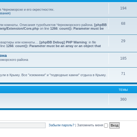
194
 Черноморске и его окрестностях.
ивания)
68
или комнаты. Описания туробъектов Черноморского района.
[phpBB
Twig/Extension/Core.php
on line
1266
:
count(): Parameter must be
29
квартиры или комнаты....
[phpBB Debug] PHP Warning
: in file
line
1266
:
count(): Parameter must be an array or an object that
йона
185
номорского района
71
нули в Крыму. Все "изюминки" и "подводные камни" отдыха в Крыму.
ТЕМЫ
360
Забыли пароль?
|
Запомнить меня