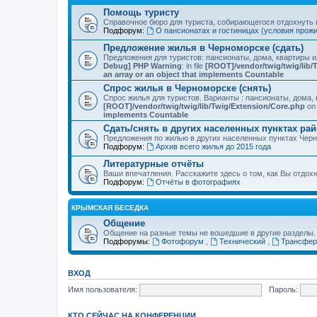
Помощь туристу
Справочное бюро для туриста, собирающегося отдохнуть в
Подфорум:
О пансионатах и гостиницах (условия прож
Предложение жилья в Черноморске (сдать)
Предложения для туристов: пансионаты, дома, квартиры 
Debug] PHP Warning
: in file
[ROOT]/vendor/twig/twig/lib/
an array or an object that implements Countable
Спрос жилья в Черноморске (снять)
Спрос жилья для туристов. Варианты : пансионаты, дома, 
[ROOT]/vendor/twig/twig/lib/Twig/Extension/Core.php
on 
implements Countable
Сдать/снять в других населенных пунктах ра
Предложения по жилью в других населенных пунктах Чер
Подфорум:
Архив всего жилья до 2015 года
Литературные отчёты
Ваши впечатления. Расскажите здесь о том, как Вы отдох
Подфорум:
Отчёты в фотографиях
КРЫМСКАЯ БЕСЕДКА
Общение
Общение на разные темы не вошедшие в другие разделы.
Подфорумы:
Фотофорум
,
Технический
,
Трансфер
ВХОД
Имя пользователя:
Пароль:
КТО СЕЙЧАС НА КОНФЕРЕНЦИИ