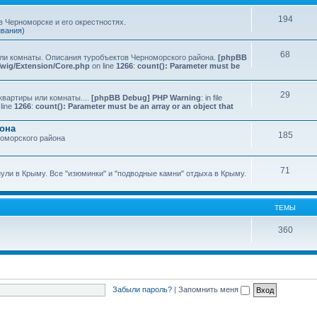
194
 Черноморске и его окрестностях.
ивания)
68
или комнаты. Описания туробъектов Черноморского района.
[phpBB
Twig/Extension/Core.php
on line
1266
:
count(): Parameter must be
29
квартиры или комнаты....
[phpBB Debug] PHP Warning
: in file
line
1266
:
count(): Parameter must be an array or an object that
йона
185
номорского района
71
нули в Крыму. Все "изюминки" и "подводные камни" отдыха в Крыму.
ТЕМЫ
360
Забыли пароль?
|
Запомнить меня