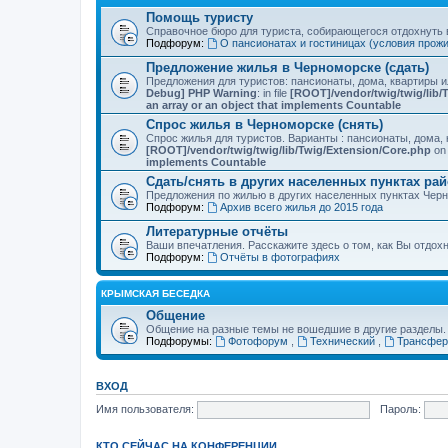
Помощь туристу
Справочное бюро для туриста, собирающегося отдохнуть в
Подфорум:
О пансионатах и гостиницах (условия прож
Предложение жилья в Черноморске (сдать)
Предложения для туристов: пансионаты, дома, квартиры 
Debug] PHP Warning
: in file
[ROOT]/vendor/twig/twig/lib/
an array or an object that implements Countable
Спрос жилья в Черноморске (снять)
Спрос жилья для туристов. Варианты : пансионаты, дома, 
[ROOT]/vendor/twig/twig/lib/Twig/Extension/Core.php
on 
implements Countable
Сдать/снять в других населенных пунктах ра
Предложения по жилью в других населенных пунктах Чер
Подфорум:
Архив всего жилья до 2015 года
Литературные отчёты
Ваши впечатления. Расскажите здесь о том, как Вы отдох
Подфорум:
Отчёты в фотографиях
КРЫМСКАЯ БЕСЕДКА
Общение
Общение на разные темы не вошедшие в другие разделы.
Подфорумы:
Фотофорум
,
Технический
,
Трансфер
ВХОД
Имя пользователя:
Пароль:
КТО СЕЙЧАС НА КОНФЕРЕНЦИИ