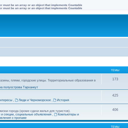
ter must be an array or an object that implements Countable
ter must be an array or an object that implements Countable
ТЕМЫ
173
газины, пляжи, городские улицы. Территориальные образования в
на полуострова Тарханкут
425
интересы
,
Люди и Черноморское
,
История
406
изни города (кроме сдачи жилья для туристов).
и и секции, социальные объявления
,
Компьютеры и
вления о пропаже
ТЕМЫ