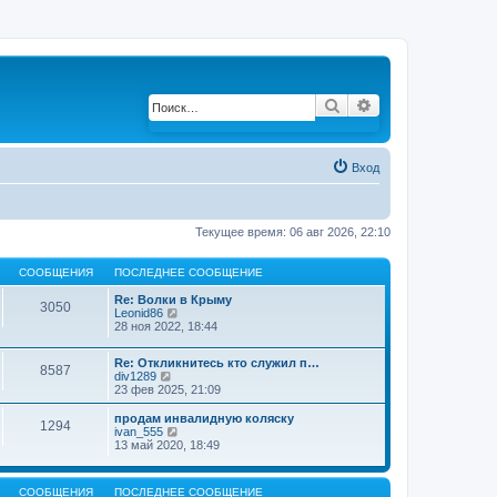
Поиск
Расширенный по
Вход
Текущее время: 06 авг 2026, 22:10
СООБЩЕНИЯ
ПОСЛЕДНЕЕ СООБЩЕНИЕ
Re: Волки в Крыму
3050
Leonid86
П
28 ноя 2022, 18:44
е
р
е
Re: Откликнитесь кто служил п…
й
8587
div1289
П
т
23 фев 2025, 21:09
е
и
р
к
е
продам инвалидную коляску
п
1294
й
ivan_555
П
о
т
13 май 2020, 18:49
е
с
и
р
л
к
е
е
п
й
д
СООБЩЕНИЯ
ПОСЛЕДНЕЕ СООБЩЕНИЕ
о