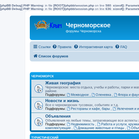
[phpBB Debug] PHP Warning
: in file
[ROOT]/phpbb/session.php
on line
580
:
sizeof(): Parame
[phpBB Debug] PHP Warning
: in file
[ROOT]/phpbb/session.php
on line
636
:
sizeof(): Parame
Черноморское
форумы Черноморска
Ссылки
Правила
Интерактивная карта
FAQ
Список форумов
ЧЕРНОМОРСК
Живая география
Черноморское: места отдыха, учебы и работы, парки и ма
районе.
Подфорумы:
Межводное
,
Оленевка
,
Флора и фау
Новости и жизнь
Все о черноморских тусовках, событиях и т.д.
Подфорумы:
Рестораны и кафе, бары
,
Увлечения и 
Объявления
Объявления на любые темы, затрагивающие все аспекты ж
Подфорумы:
Недвижимость
,
Работа и услуги, кружк
комплектующие
,
Домашние животные и птицы
,
Объя
ТУРИСТИЧЕСКИЙ