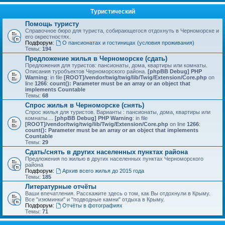
Туристический
Помощь туристу
Справочное бюро для туриста, собирающегося отдохнуть в Черноморске и
его окрестностях.
Подфорум:
О пансионатах и гостиницах (условия проживания)
Темы:
194
Предложение жилья в Черноморске (сдать)
Предложения для туристов: пансионаты, дома, квартиры или комнаты.
Описания туробъектов Черноморского района.
[phpBB Debug] PHP
Warning
: in file
[ROOT]/vendor/twig/twig/lib/Twig/Extension/Core.php
on
line
1266
:
count(): Parameter must be an array or an object that
implements Countable
Темы:
68
Спрос жилья в Черноморске (снять)
Спрос жилья для туристов. Варианты : пансионаты, дома, квартиры или
комнаты....
[phpBB Debug] PHP Warning
: in file
[ROOT]/vendor/twig/twig/lib/Twig/Extension/Core.php
on line
1266
:
count(): Parameter must be an array or an object that implements
Countable
Темы:
29
Сдать/снять в других населенных пунктах района
Предложения по жилью в других населенных пунктах Черноморского
района
Подфорум:
Архив всего жилья до 2015 года
Темы:
185
Литературные отчёты
Ваши впечатления. Расскажите здесь о том, как Вы отдохнули в Крыму.
Все "изюминки" и "подводные камни" отдыха в Крыму.
Подфорум:
Отчёты в фотографиях
Темы:
71