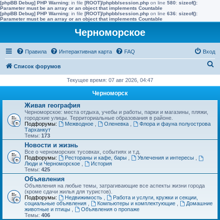
[phpBB Debug] PHP Warning
: in file
[ROOT]/phpbb/session.php
on line
580
:
sizeof():
Parameter must be an array or an object that implements Countable
[phpBB Debug] PHP Warning
: in file
[ROOT]/phpbb/session.php
on line
636
:
sizeof():
Parameter must be an array or an object that implements Countable
Черноморское
Правила
Интерактивная карта
FAQ
Вход
П
Список форумов
о
Текущее время: 07 авг 2026, 04:47
и
Черноморск
с
Живая география
Черноморское: места отдыха, учебы и работы, парки и магазины, пляжи,
к
городские улицы. Территориальные образования в районе.
Подфорумы:
Межводное
,
Оленевка
,
Флора и фауна полуострова
Тарханкут
Темы:
173
Новости и жизнь
Все о черноморских тусовках, событиях и т.д.
Подфорумы:
Рестораны и кафе, бары
,
Увлечения и интересы
,
Люди и Черноморское
,
История
Темы:
425
Объявления
Объявления на любые темы, затрагивающие все аспекты жизни города
(кроме сдачи жилья для туристов).
Подфорумы:
Недвижимость
,
Работа и услуги, кружки и секции,
социальные объявления
,
Компьютеры и комплектующие
,
Домашние
животные и птицы
,
Объявления о пропаже
Темы:
406