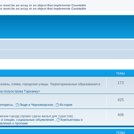
ter must be an array or an object that implements Countable
ter must be an array or an object that implements Countable
ТЕМЫ
173
газины, пляжи, городские улицы. Территориальные образования в
на полуострова Тарханкут
425
интересы
,
Люди и Черноморское
,
История
406
изни города (кроме сдачи жилья для туристов).
и и секции, социальные объявления
,
Компьютеры и
вления о пропаже
ТЕМЫ