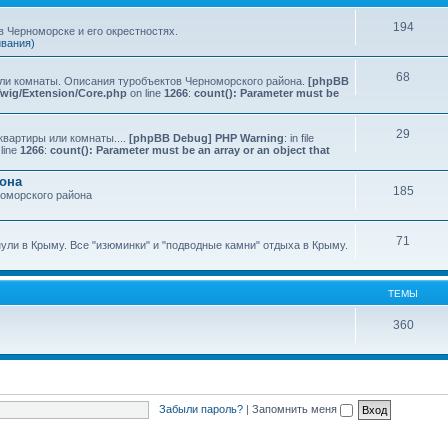
194
 Черноморске и его окрестностях.
ивания)
68
или комнаты. Описания туробъектов Черноморского района.
[phpBB
Twig/Extension/Core.php
on line
1266
:
count(): Parameter must be
29
квартиры или комнаты....
[phpBB Debug] PHP Warning
: in file
line
1266
:
count(): Parameter must be an array or an object that
йона
185
номорского района
71
нули в Крыму. Все "изюминки" и "подводные камни" отдыха в Крыму.
ТЕМЫ
360
Забыли пароль?
|
Запомнить меня