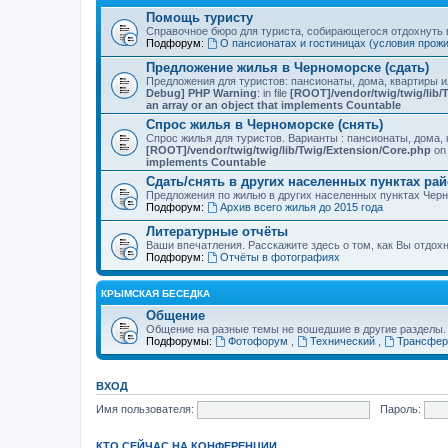
Помощь туристу
Справочное бюро для туриста, собирающегося отдохнуть в
Подфорум:
О пансионатах и гостиницах (условия прож
Предложение жилья в Черноморске (сдать)
Предложения для туристов: пансионаты, дома, квартиры 
Debug] PHP Warning
: in file
[ROOT]/vendor/twig/twig/lib/
an array or an object that implements Countable
Спрос жилья в Черноморске (снять)
Спрос жилья для туристов. Варианты : пансионаты, дома, 
[ROOT]/vendor/twig/twig/lib/Twig/Extension/Core.php
on 
implements Countable
Сдать/снять в других населенных пунктах ра
Предложения по жилью в других населенных пунктах Чер
Подфорум:
Архив всего жилья до 2015 года
Литературные отчёты
Ваши впечатления. Расскажите здесь о том, как Вы отдох
Подфорум:
Отчёты в фотографиях
КРЫМСКАЯ БЕСЕДКА
Общение
Общение на разные темы не вошедшие в другие разделы.
Подфорумы:
Фотофорум
,
Технический
,
Трансфер
ВХОД
Имя пользователя:
Пароль:
КТО СЕЙЧАС НА КОНФЕРЕНЦИИ