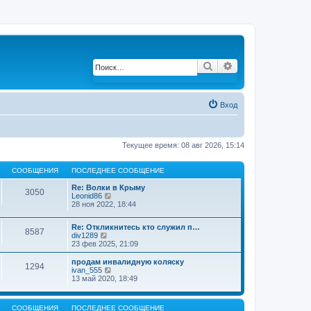
Поиск
Расширенный по
Вход
Текущее время: 08 авг 2026, 15:14
СООБЩЕНИЯ
ПОСЛЕДНЕЕ СООБЩЕНИЕ
Re: Волки в Крыму
3050
Leonid86
П
28 ноя 2022, 18:44
е
р
е
Re: Откликнитесь кто служил п…
й
8587
div1289
П
т
23 фев 2025, 21:09
е
и
р
к
е
продам инвалидную коляску
п
1294
й
ivan_555
П
о
т
13 май 2020, 18:49
е
с
и
р
л
к
е
е
п
й
д
СООБЩЕНИЯ
ПОСЛЕДНЕЕ СООБЩЕНИЕ
о