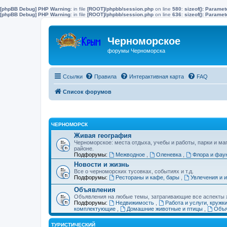
[phpBB Debug] PHP Warning
: in file
[ROOT]/phpbb/session.php
on line
580
:
sizeof(): Parame
[phpBB Debug] PHP Warning
: in file
[ROOT]/phpbb/session.php
on line
636
:
sizeof(): Parame
Черноморское
форумы Черноморска
Ссылки
Правила
Интерактивная карта
FAQ
Список форумов
ЧЕРНОМОРСК
Живая география
Черноморское: места отдыха, учебы и работы, парки и ма
районе.
Подфорумы:
Межводное
,
Оленевка
,
Флора и фау
Новости и жизнь
Все о черноморских тусовках, событиях и т.д.
Подфорумы:
Рестораны и кафе, бары
,
Увлечения и 
Объявления
Объявления на любые темы, затрагивающие все аспекты ж
Подфорумы:
Недвижимость
,
Работа и услуги, кружк
комплектующие
,
Домашние животные и птицы
,
Объя
ТУРИСТИЧЕСКИЙ