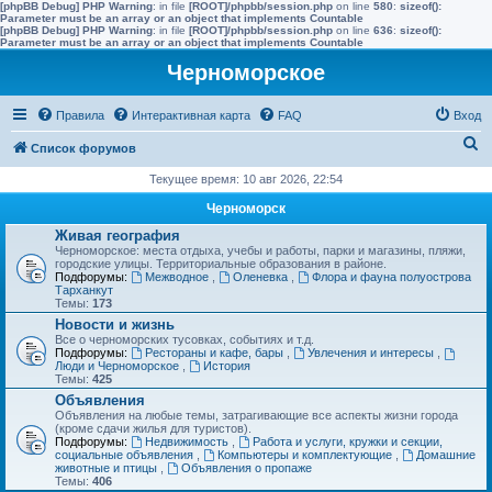
[phpBB Debug] PHP Warning
: in file
[ROOT]/phpbb/session.php
on line
580
:
sizeof():
Parameter must be an array or an object that implements Countable
[phpBB Debug] PHP Warning
: in file
[ROOT]/phpbb/session.php
on line
636
:
sizeof():
Parameter must be an array or an object that implements Countable
Черноморское
Правила
Интерактивная карта
FAQ
Вход
П
Список форумов
о
Текущее время: 10 авг 2026, 22:54
и
Черноморск
с
Живая география
Черноморское: места отдыха, учебы и работы, парки и магазины, пляжи,
к
городские улицы. Территориальные образования в районе.
Подфорумы:
Межводное
,
Оленевка
,
Флора и фауна полуострова
Тарханкут
Темы:
173
Новости и жизнь
Все о черноморских тусовках, событиях и т.д.
Подфорумы:
Рестораны и кафе, бары
,
Увлечения и интересы
,
Люди и Черноморское
,
История
Темы:
425
Объявления
Объявления на любые темы, затрагивающие все аспекты жизни города
(кроме сдачи жилья для туристов).
Подфорумы:
Недвижимость
,
Работа и услуги, кружки и секции,
социальные объявления
,
Компьютеры и комплектующие
,
Домашние
животные и птицы
,
Объявления о пропаже
Темы:
406