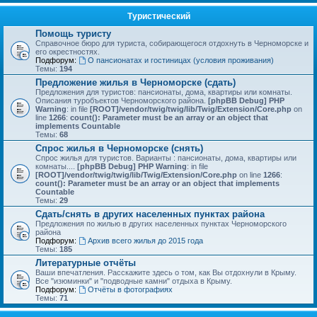
Туристический
Помощь туристу
Справочное бюро для туриста, собирающегося отдохнуть в Черноморске и
его окрестностях.
Подфорум:
О пансионатах и гостиницах (условия проживания)
Темы:
194
Предложение жилья в Черноморске (сдать)
Предложения для туристов: пансионаты, дома, квартиры или комнаты.
Описания туробъектов Черноморского района.
[phpBB Debug] PHP
Warning
: in file
[ROOT]/vendor/twig/twig/lib/Twig/Extension/Core.php
on
line
1266
:
count(): Parameter must be an array or an object that
implements Countable
Темы:
68
Спрос жилья в Черноморске (снять)
Спрос жилья для туристов. Варианты : пансионаты, дома, квартиры или
комнаты....
[phpBB Debug] PHP Warning
: in file
[ROOT]/vendor/twig/twig/lib/Twig/Extension/Core.php
on line
1266
:
count(): Parameter must be an array or an object that implements
Countable
Темы:
29
Сдать/снять в других населенных пунктах района
Предложения по жилью в других населенных пунктах Черноморского
района
Подфорум:
Архив всего жилья до 2015 года
Темы:
185
Литературные отчёты
Ваши впечатления. Расскажите здесь о том, как Вы отдохнули в Крыму.
Все "изюминки" и "подводные камни" отдыха в Крыму.
Подфорум:
Отчёты в фотографиях
Темы:
71