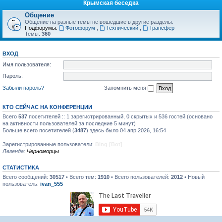
Крымская беседка
Общение
Общение на разные темы не вошедшие в другие разделы.
Подфорумы:
Фотофорум
,
Технический
,
Трансфер
Темы:
360
ВХОД
Имя пользователя:
Пароль:
Забыли пароль?
Запомнить меня
КТО СЕЙЧАС НА КОНФЕРЕНЦИИ
Всего
537
посетителей :: 1 зарегистрированный, 0 скрытых и 536 гостей (основано
на активности пользователей за последние 5 минут)
Больше всего посетителей (
3487
) здесь было 04 апр 2026, 16:54
Зарегистрированные пользователи:
Bing [Bot]
Легенда:
Черноморцы
СТАТИСТИКА
Всего сообщений:
30517
• Всего тем:
1910
• Всего пользователей:
2012
• Новый
пользователь:
ivan_555