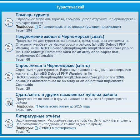
Туристический
Помощь туристу
Справочное бюро для туриста, собирающегося отдохнуть в Черноморске и
его окрестностях.
Подфорум:
О пансионатах и гостиницах (условия проживания)
Темы:
194
Предложение жилья в Черноморске (сдать)
Предложения для туристов: пансионаты, дома, квартиры или комнаты.
Описания туробъектов Черноморского района.
[phpBB Debug] PHP
Warning
: in file
[ROOT]/vendor/twig/twig/lib/Twig/Extension/Core.php
on
line
1266
:
count(): Parameter must be an array or an object that
implements Countable
Темы:
68
Спрос жилья в Черноморске (снять)
Спрос жилья для туристов. Варианты : пансионаты, дома, квартиры или
комнаты....
[phpBB Debug] PHP Warning
: in file
[ROOT]/vendor/twig/twig/lib/Twig/Extension/Core.php
on line
1266
:
count(): Parameter must be an array or an object that implements
Countable
Темы:
29
Сдать/снять в других населенных пунктах района
Предложения по жилью в других населенных пунктах Черноморского
района
Подфорум:
Архив всего жилья до 2015 года
Темы:
185
Литературные отчёты
Ваши впечатления. Расскажите здесь о том, как Вы отдохнули в Крыму.
Все "изюминки" и "подводные камни" отдыха в Крыму.
Подфорум:
Отчёты в фотографиях
Темы:
71