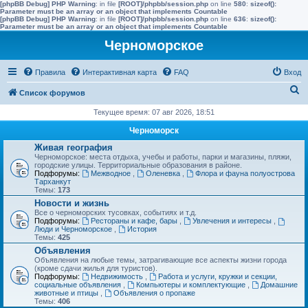
[phpBB Debug] PHP Warning
: in file
[ROOT]/phpbb/session.php
on line
580
:
sizeof():
Parameter must be an array or an object that implements Countable
[phpBB Debug] PHP Warning
: in file
[ROOT]/phpbb/session.php
on line
636
:
sizeof():
Parameter must be an array or an object that implements Countable
Черноморское
Правила
Интерактивная карта
FAQ
Вход
П
Список форумов
о
Текущее время: 07 авг 2026, 18:51
и
Черноморск
с
Живая география
Черноморское: места отдыха, учебы и работы, парки и магазины, пляжи,
к
городские улицы. Территориальные образования в районе.
Подфорумы:
Межводное
,
Оленевка
,
Флора и фауна полуострова
Тарханкут
Темы:
173
Новости и жизнь
Все о черноморских тусовках, событиях и т.д.
Подфорумы:
Рестораны и кафе, бары
,
Увлечения и интересы
,
Люди и Черноморское
,
История
Темы:
425
Объявления
Объявления на любые темы, затрагивающие все аспекты жизни города
(кроме сдачи жилья для туристов).
Подфорумы:
Недвижимость
,
Работа и услуги, кружки и секции,
социальные объявления
,
Компьютеры и комплектующие
,
Домашние
животные и птицы
,
Объявления о пропаже
Темы:
406