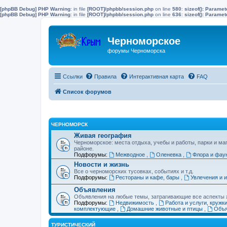
[phpBB Debug] PHP Warning
: in file
[ROOT]/phpbb/session.php
on line
580
:
sizeof(): Parame
[phpBB Debug] PHP Warning
: in file
[ROOT]/phpbb/session.php
on line
636
:
sizeof(): Parame
Черноморское
форумы Черноморска
Ссылки
Правила
Интерактивная карта
FAQ
Список форумов
ЧЕРНОМОРСК
Живая география
Черноморское: места отдыха, учебы и работы, парки и ма
районе.
Подфорумы:
Межводное
,
Оленевка
,
Флора и фау
Новости и жизнь
Все о черноморских тусовках, событиях и т.д.
Подфорумы:
Рестораны и кафе, бары
,
Увлечения и 
Объявления
Объявления на любые темы, затрагивающие все аспекты ж
Подфорумы:
Недвижимость
,
Работа и услуги, кружк
комплектующие
,
Домашние животные и птицы
,
Объя
ТУРИСТИЧЕСКИЙ