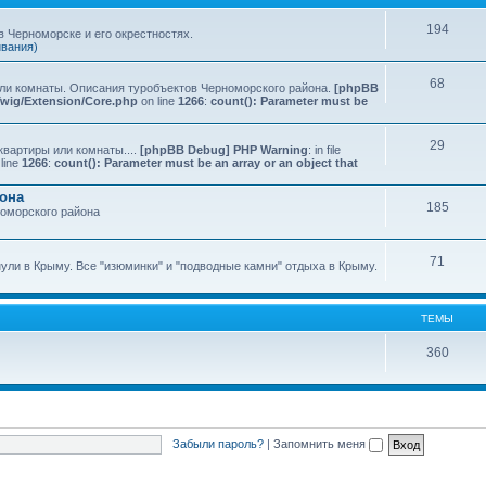
194
 Черноморске и его окрестностях.
ивания)
68
или комнаты. Описания туробъектов Черноморского района.
[phpBB
Twig/Extension/Core.php
on line
1266
:
count(): Parameter must be
29
квартиры или комнаты....
[phpBB Debug] PHP Warning
: in file
line
1266
:
count(): Parameter must be an array or an object that
йона
185
номорского района
71
нули в Крыму. Все "изюминки" и "подводные камни" отдыха в Крыму.
ТЕМЫ
360
Забыли пароль?
|
Запомнить меня