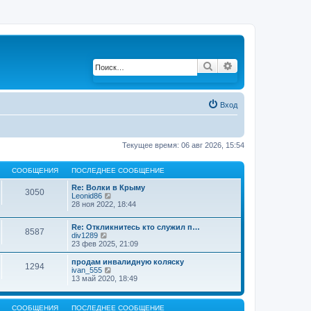
Поиск
Расширенный по
Вход
Текущее время: 06 авг 2026, 15:54
СООБЩЕНИЯ
ПОСЛЕДНЕЕ СООБЩЕНИЕ
Re: Волки в Крыму
3050
Leonid86
П
28 ноя 2022, 18:44
е
р
е
Re: Откликнитесь кто служил п…
й
8587
div1289
П
т
23 фев 2025, 21:09
е
и
р
к
е
продам инвалидную коляску
п
1294
й
ivan_555
П
о
т
13 май 2020, 18:49
е
с
и
р
л
к
е
е
п
й
д
СООБЩЕНИЯ
ПОСЛЕДНЕЕ СООБЩЕНИЕ
о