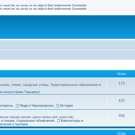
ter must be an array or an object that implements Countable
ter must be an array or an object that implements Countable
ТЕМЫ
173
газины, пляжи, городские улицы. Территориальные образования в
на полуострова Тарханкут
425
интересы
,
Люди и Черноморское
,
История
406
изни города (кроме сдачи жилья для туристов).
и и секции, социальные объявления
,
Компьютеры и
вления о пропаже
ТЕМЫ