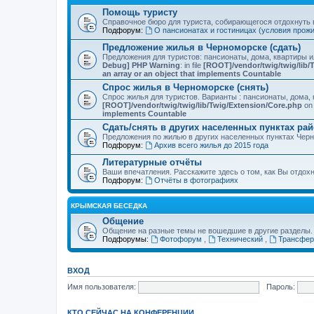
Помощь туристу
Справочное бюро для туриста, собирающегося отдохнуть в
Подфорум:
О пансионатах и гостиницах (условия прож
Предложение жилья в Черноморске (сдать)
Предложения для туристов: пансионаты, дома, квартиры 
Debug] PHP Warning
: in file
[ROOT]/vendor/twig/twig/lib/
an array or an object that implements Countable
Спрос жилья в Черноморске (снять)
Спрос жилья для туристов. Варианты : пансионаты, дома, 
[ROOT]/vendor/twig/twig/lib/Twig/Extension/Core.php
on 
implements Countable
Сдать/снять в других населенных пунктах ра
Предложения по жилью в других населенных пунктах Чер
Подфорум:
Архив всего жилья до 2015 года
Литературные отчёты
Ваши впечатления. Расскажите здесь о том, как Вы отдох
Подфорум:
Отчёты в фотографиях
КРЫМСКАЯ БЕСЕДКА
Общение
Общение на разные темы не вошедшие в другие разделы.
Подфорумы:
Фотофорум
,
Технический
,
Трансфер
ВХОД
Имя пользователя:
Пароль:
КТО СЕЙЧАС НА КОНФЕРЕНЦИИ