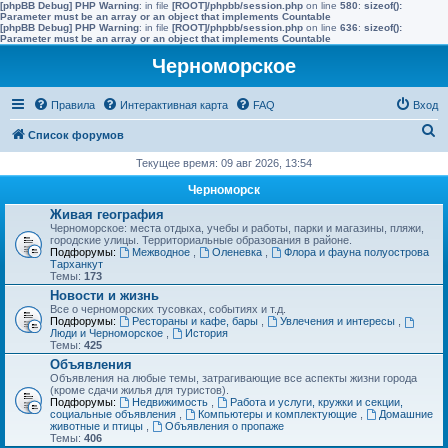
[phpBB Debug] PHP Warning
: in file
[ROOT]/phpbb/session.php
on line
580
:
sizeof():
Parameter must be an array or an object that implements Countable
[phpBB Debug] PHP Warning
: in file
[ROOT]/phpbb/session.php
on line
636
:
sizeof():
Parameter must be an array or an object that implements Countable
Черноморское
Правила
Интерактивная карта
FAQ
Вход
П
Список форумов
о
Текущее время: 09 авг 2026, 13:54
и
Черноморск
с
Живая география
Черноморское: места отдыха, учебы и работы, парки и магазины, пляжи,
к
городские улицы. Территориальные образования в районе.
Подфорумы:
Межводное
,
Оленевка
,
Флора и фауна полуострова
Тарханкут
Темы:
173
Новости и жизнь
Все о черноморских тусовках, событиях и т.д.
Подфорумы:
Рестораны и кафе, бары
,
Увлечения и интересы
,
Люди и Черноморское
,
История
Темы:
425
Объявления
Объявления на любые темы, затрагивающие все аспекты жизни города
(кроме сдачи жилья для туристов).
Подфорумы:
Недвижимость
,
Работа и услуги, кружки и секции,
социальные объявления
,
Компьютеры и комплектующие
,
Домашние
животные и птицы
,
Объявления о пропаже
Темы:
406