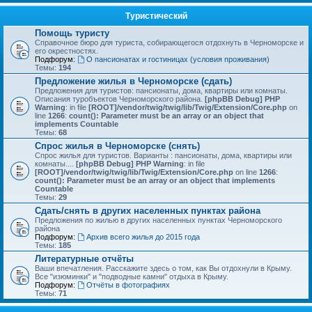
Туристический
Помощь туристу
Справочное бюро для туриста, собирающегося отдохнуть в Черноморске и
его окрестностях.
Подфорум:
О пансионатах и гостиницах (условия проживания)
Темы:
194
Предложение жилья в Черноморске (сдать)
Предложения для туристов: пансионаты, дома, квартиры или комнаты.
Описания туробъектов Черноморского района.
[phpBB Debug] PHP
Warning
: in file
[ROOT]/vendor/twig/twig/lib/Twig/Extension/Core.php
on
line
1266
:
count(): Parameter must be an array or an object that
implements Countable
Темы:
68
Спрос жилья в Черноморске (снять)
Спрос жилья для туристов. Варианты : пансионаты, дома, квартиры или
комнаты....
[phpBB Debug] PHP Warning
: in file
[ROOT]/vendor/twig/twig/lib/Twig/Extension/Core.php
on line
1266
:
count(): Parameter must be an array or an object that implements
Countable
Темы:
29
Сдать/снять в других населенных пунктах района
Предложения по жилью в других населенных пунктах Черноморского
района
Подфорум:
Архив всего жилья до 2015 года
Темы:
185
Литературные отчёты
Ваши впечатления. Расскажите здесь о том, как Вы отдохнули в Крыму.
Все "изюминки" и "подводные камни" отдыха в Крыму.
Подфорум:
Отчёты в фотографиях
Темы:
71