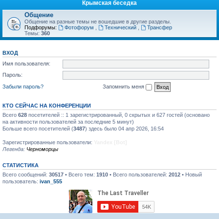
Крымская беседка
Общение
Общение на разные темы не вошедшие в другие разделы.
Подфорумы:
Фотофорум
,
Технический
,
Трансфер
Темы:
360
ВХОД
Имя пользователя:
Пароль:
Забыли пароль?
Запомнить меня
КТО СЕЙЧАС НА КОНФЕРЕНЦИИ
Всего
628
посетителей :: 1 зарегистрированный, 0 скрытых и 627 гостей (основано
на активности пользователей за последние 5 минут)
Больше всего посетителей (
3487
) здесь было 04 апр 2026, 16:54
Зарегистрированные пользователи:
Yandex [Bot]
Легенда:
Черноморцы
СТАТИСТИКА
Всего сообщений:
30517
• Всего тем:
1910
• Всего пользователей:
2012
• Новый
пользователь:
ivan_555