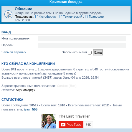
Крымская беседка
Общение
Общение на разные темы не вошедшие в другие разделы.
Подфорумы:
Фотофорум
,
Технический
,
Трансфер
Темы:
360
ВХОД
Имя пользователя:
Пароль:
Забыли пароль?
Запомнить меня
КТО СЕЙЧАС НА КОНФЕРЕНЦИИ
Всего
841
посетитель :: 1 зарегистрированный, 0 скрытых и 840 гостей (основано на
активности пользователей за последние 5 минут)
Больше всего посетителей (
3487
) здесь было 04 апр 2026, 16:54
Зарегистрированные пользователи:
Yandex [Bot]
Легенда:
Черноморцы
СТАТИСТИКА
Всего сообщений:
30517
• Всего тем:
1910
• Всего пользователей:
2012
• Новый
пользователь:
ivan_555