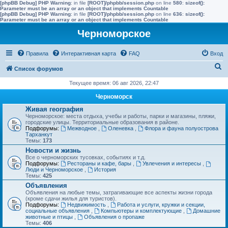
[phpBB Debug] PHP Warning
: in file
[ROOT]/phpbb/session.php
on line
580
:
sizeof():
Parameter must be an array or an object that implements Countable
[phpBB Debug] PHP Warning
: in file
[ROOT]/phpbb/session.php
on line
636
:
sizeof():
Parameter must be an array or an object that implements Countable
Черноморское
Правила
Интерактивная карта
FAQ
Вход
П
Список форумов
о
Текущее время: 06 авг 2026, 22:47
и
Черноморск
с
Живая география
Черноморское: места отдыха, учебы и работы, парки и магазины, пляжи,
к
городские улицы. Территориальные образования в районе.
Подфорумы:
Межводное
,
Оленевка
,
Флора и фауна полуострова
Тарханкут
Темы:
173
Новости и жизнь
Все о черноморских тусовках, событиях и т.д.
Подфорумы:
Рестораны и кафе, бары
,
Увлечения и интересы
,
Люди и Черноморское
,
История
Темы:
425
Объявления
Объявления на любые темы, затрагивающие все аспекты жизни города
(кроме сдачи жилья для туристов).
Подфорумы:
Недвижимость
,
Работа и услуги, кружки и секции,
социальные объявления
,
Компьютеры и комплектующие
,
Домашние
животные и птицы
,
Объявления о пропаже
Темы:
406