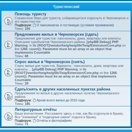
Туристический
Помощь туристу
Справочное бюро для туриста, собирающегося отдохнуть в Черноморске и
его окрестностях.
Подфорум:
О пансионатах и гостиницах (условия проживания)
Темы:
194
Предложение жилья в Черноморске (сдать)
Предложения для туристов: пансионаты, дома, квартиры или комнаты.
Описания туробъектов Черноморского района.
[phpBB Debug] PHP
Warning
: in file
[ROOT]/vendor/twig/twig/lib/Twig/Extension/Core.php
on
line
1266
:
count(): Parameter must be an array or an object that
implements Countable
Темы:
68
Спрос жилья в Черноморске (снять)
Спрос жилья для туристов. Варианты : пансионаты, дома, квартиры или
комнаты....
[phpBB Debug] PHP Warning
: in file
[ROOT]/vendor/twig/twig/lib/Twig/Extension/Core.php
on line
1266
:
count(): Parameter must be an array or an object that implements
Countable
Темы:
29
Сдать/снять в других населенных пунктах района
Предложения по жилью в других населенных пунктах Черноморского
района
Подфорум:
Архив всего жилья до 2015 года
Темы:
185
Литературные отчёты
Ваши впечатления. Расскажите здесь о том, как Вы отдохнули в Крыму.
Все "изюминки" и "подводные камни" отдыха в Крыму.
Подфорум:
Отчёты в фотографиях
Темы:
71