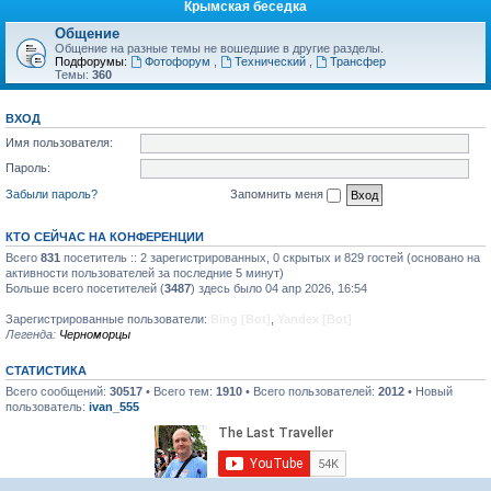
Крымская беседка
Общение
Общение на разные темы не вошедшие в другие разделы.
Подфорумы:
Фотофорум
,
Технический
,
Трансфер
Темы:
360
ВХОД
Имя пользователя:
Пароль:
Забыли пароль?
Запомнить меня
КТО СЕЙЧАС НА КОНФЕРЕНЦИИ
Всего
831
посетитель :: 2 зарегистрированных, 0 скрытых и 829 гостей (основано на
активности пользователей за последние 5 минут)
Больше всего посетителей (
3487
) здесь было 04 апр 2026, 16:54
Зарегистрированные пользователи:
Bing [Bot]
,
Yandex [Bot]
Легенда:
Черноморцы
СТАТИСТИКА
Всего сообщений:
30517
• Всего тем:
1910
• Всего пользователей:
2012
• Новый
пользователь:
ivan_555