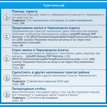
Туристический
Помощь туристу
Справочное бюро для туриста, собирающегося отдохнуть в Черноморске и
его окрестностях.
Подфорум:
О пансионатах и гостиницах (условия проживания)
Темы:
194
Предложение жилья в Черноморске (сдать)
Предложения для туристов: пансионаты, дома, квартиры или комнаты.
Описания туробъектов Черноморского района.
[phpBB Debug] PHP
Warning
: in file
[ROOT]/vendor/twig/twig/lib/Twig/Extension/Core.php
on
line
1266
:
count(): Parameter must be an array or an object that
implements Countable
Темы:
68
Спрос жилья в Черноморске (снять)
Спрос жилья для туристов. Варианты : пансионаты, дома, квартиры или
комнаты....
[phpBB Debug] PHP Warning
: in file
[ROOT]/vendor/twig/twig/lib/Twig/Extension/Core.php
on line
1266
:
count(): Parameter must be an array or an object that implements
Countable
Темы:
29
Сдать/снять в других населенных пунктах района
Предложения по жилью в других населенных пунктах Черноморского
района
Подфорум:
Архив всего жилья до 2015 года
Темы:
185
Литературные отчёты
Ваши впечатления. Расскажите здесь о том, как Вы отдохнули в Крыму.
Все "изюминки" и "подводные камни" отдыха в Крыму.
Подфорум:
Отчёты в фотографиях
Темы:
71