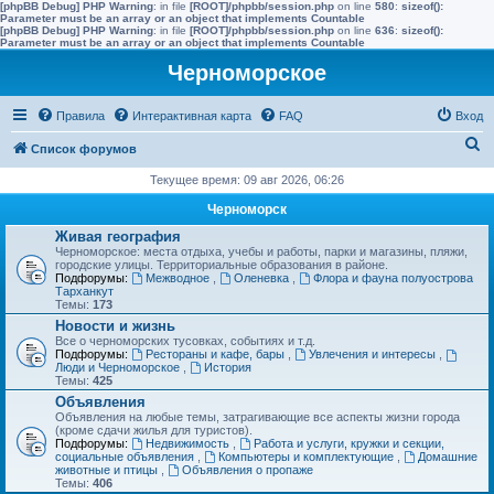
[phpBB Debug] PHP Warning
: in file
[ROOT]/phpbb/session.php
on line
580
:
sizeof():
Parameter must be an array or an object that implements Countable
[phpBB Debug] PHP Warning
: in file
[ROOT]/phpbb/session.php
on line
636
:
sizeof():
Parameter must be an array or an object that implements Countable
Черноморское
Правила
Интерактивная карта
FAQ
Вход
П
Список форумов
о
Текущее время: 09 авг 2026, 06:26
и
Черноморск
с
Живая география
Черноморское: места отдыха, учебы и работы, парки и магазины, пляжи,
к
городские улицы. Территориальные образования в районе.
Подфорумы:
Межводное
,
Оленевка
,
Флора и фауна полуострова
Тарханкут
Темы:
173
Новости и жизнь
Все о черноморских тусовках, событиях и т.д.
Подфорумы:
Рестораны и кафе, бары
,
Увлечения и интересы
,
Люди и Черноморское
,
История
Темы:
425
Объявления
Объявления на любые темы, затрагивающие все аспекты жизни города
(кроме сдачи жилья для туристов).
Подфорумы:
Недвижимость
,
Работа и услуги, кружки и секции,
социальные объявления
,
Компьютеры и комплектующие
,
Домашние
животные и птицы
,
Объявления о пропаже
Темы:
406