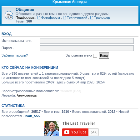
Крымская беседка
Общение
Общение на разные темы не вошедшие в другие разделы.
Подфорумы:
Фотофорум
,
Технический
,
Трансфер
Темы:
360
ВХОД
Имя пользователя:
Пароль:
Забыли пароль?
Запомнить меня
КТО СЕЙЧАС НА КОНФЕРЕНЦИИ
Всего
830
посетителей :: 1 зарегистрированный, 0 скрытых и 829 гостей (основано
на активности пользователей за последние 5 минут)
Больше всего посетителей (
3487
) здесь было 04 апр 2026, 16:54
Зарегистрированные пользователи:
Yandex [Bot]
Легенда:
Черноморцы
СТАТИСТИКА
Всего сообщений:
30517
• Всего тем:
1910
• Всего пользователей:
2012
• Новый
пользователь:
ivan_555