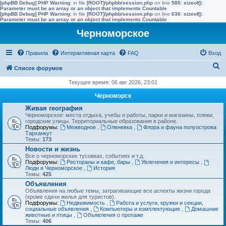
[phpBB Debug] PHP Warning
: in file
[ROOT]/phpbb/session.php
on line
580
:
sizeof():
Parameter must be an array or an object that implements Countable
[phpBB Debug] PHP Warning
: in file
[ROOT]/phpbb/session.php
on line
636
:
sizeof():
Parameter must be an array or an object that implements Countable
Черноморское
Правила
Интерактивная карта
FAQ
Вход
П
Список форумов
о
Текущее время: 06 авг 2026, 23:01
и
Черноморск
с
Живая география
Черноморское: места отдыха, учебы и работы, парки и магазины, пляжи,
к
городские улицы. Территориальные образования в районе.
Подфорумы:
Межводное
,
Оленевка
,
Флора и фауна полуострова
Тарханкут
Темы:
173
Новости и жизнь
Все о черноморских тусовках, событиях и т.д.
Подфорумы:
Рестораны и кафе, бары
,
Увлечения и интересы
,
Люди и Черноморское
,
История
Темы:
425
Объявления
Объявления на любые темы, затрагивающие все аспекты жизни города
(кроме сдачи жилья для туристов).
Подфорумы:
Недвижимость
,
Работа и услуги, кружки и секции,
социальные объявления
,
Компьютеры и комплектующие
,
Домашние
животные и птицы
,
Объявления о пропаже
Темы:
406