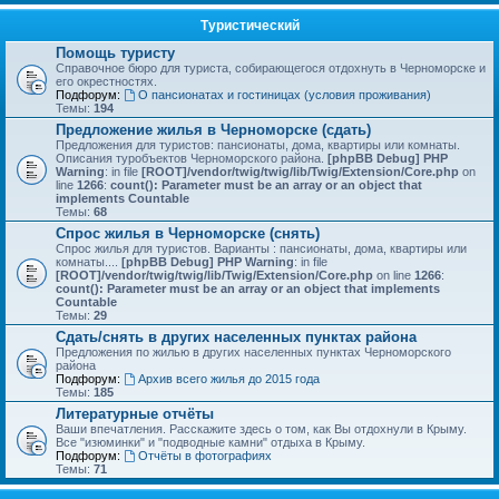
Туристический
Помощь туристу
Справочное бюро для туриста, собирающегося отдохнуть в Черноморске и
его окрестностях.
Подфорум:
О пансионатах и гостиницах (условия проживания)
Темы:
194
Предложение жилья в Черноморске (сдать)
Предложения для туристов: пансионаты, дома, квартиры или комнаты.
Описания туробъектов Черноморского района.
[phpBB Debug] PHP
Warning
: in file
[ROOT]/vendor/twig/twig/lib/Twig/Extension/Core.php
on
line
1266
:
count(): Parameter must be an array or an object that
implements Countable
Темы:
68
Спрос жилья в Черноморске (снять)
Спрос жилья для туристов. Варианты : пансионаты, дома, квартиры или
комнаты....
[phpBB Debug] PHP Warning
: in file
[ROOT]/vendor/twig/twig/lib/Twig/Extension/Core.php
on line
1266
:
count(): Parameter must be an array or an object that implements
Countable
Темы:
29
Сдать/снять в других населенных пунктах района
Предложения по жилью в других населенных пунктах Черноморского
района
Подфорум:
Архив всего жилья до 2015 года
Темы:
185
Литературные отчёты
Ваши впечатления. Расскажите здесь о том, как Вы отдохнули в Крыму.
Все "изюминки" и "подводные камни" отдыха в Крыму.
Подфорум:
Отчёты в фотографиях
Темы:
71