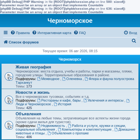
[phpBB Debug] PHP Warning
: in file
[ROOT]/phpbb/session.php
on line
580
:
sizeof():
Parameter must be an array or an object that implements Countable
[phpBB Debug] PHP Warning
: in file
[ROOT]/phpbb/session.php
on line
636
:
sizeof():
Parameter must be an array or an object that implements Countable
Черноморское
Правила
Интерактивная карта
FAQ
Вход
П
Список форумов
о
Текущее время: 06 авг 2026, 08:15
и
Черноморск
с
Живая география
Черноморское: места отдыха, учебы и работы, парки и магазины, пляжи,
к
городские улицы. Территориальные образования в районе.
Подфорумы:
Межводное
,
Оленевка
,
Флора и фауна полуострова
Тарханкут
Темы:
173
Новости и жизнь
Все о черноморских тусовках, событиях и т.д.
Подфорумы:
Рестораны и кафе, бары
,
Увлечения и интересы
,
Люди и Черноморское
,
История
Темы:
425
Объявления
Объявления на любые темы, затрагивающие все аспекты жизни города
(кроме сдачи жилья для туристов).
Подфорумы:
Недвижимость
,
Работа и услуги, кружки и секции,
социальные объявления
,
Компьютеры и комплектующие
,
Домашние
животные и птицы
,
Объявления о пропаже
Темы:
406