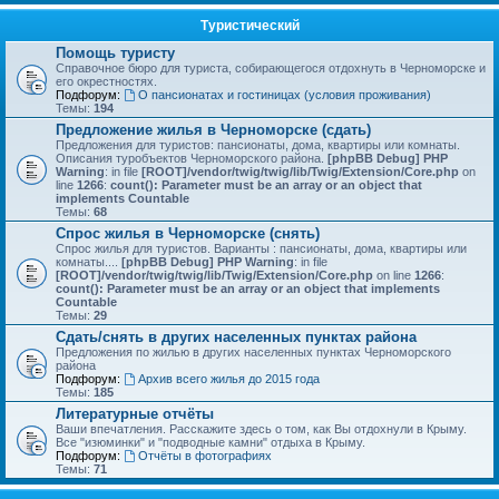
Туристический
Помощь туристу
Справочное бюро для туриста, собирающегося отдохнуть в Черноморске и
его окрестностях.
Подфорум:
О пансионатах и гостиницах (условия проживания)
Темы:
194
Предложение жилья в Черноморске (сдать)
Предложения для туристов: пансионаты, дома, квартиры или комнаты.
Описания туробъектов Черноморского района.
[phpBB Debug] PHP
Warning
: in file
[ROOT]/vendor/twig/twig/lib/Twig/Extension/Core.php
on
line
1266
:
count(): Parameter must be an array or an object that
implements Countable
Темы:
68
Спрос жилья в Черноморске (снять)
Спрос жилья для туристов. Варианты : пансионаты, дома, квартиры или
комнаты....
[phpBB Debug] PHP Warning
: in file
[ROOT]/vendor/twig/twig/lib/Twig/Extension/Core.php
on line
1266
:
count(): Parameter must be an array or an object that implements
Countable
Темы:
29
Сдать/снять в других населенных пунктах района
Предложения по жилью в других населенных пунктах Черноморского
района
Подфорум:
Архив всего жилья до 2015 года
Темы:
185
Литературные отчёты
Ваши впечатления. Расскажите здесь о том, как Вы отдохнули в Крыму.
Все "изюминки" и "подводные камни" отдыха в Крыму.
Подфорум:
Отчёты в фотографиях
Темы:
71