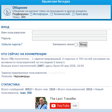
Крымская беседка
Общение
Общение на разные темы не вошедшие в другие разделы.
Подфорумы:
Фотофорум
,
Технический
,
Трансфер
Темы:
360
ВХОД
Имя пользователя:
Пароль:
Забыли пароль?
Запомнить меня
КТО СЕЙЧАС НА КОНФЕРЕНЦИИ
Всего
741
посетитель :: 1 зарегистрированный, 0 скрытых и 740 гостей (основано на
активности пользователей за последние 5 минут)
Больше всего посетителей (
3487
) здесь было 04 апр 2026, 16:54
Зарегистрированные пользователи:
Google [Bot]
Легенда:
Черноморцы
СТАТИСТИКА
Всего сообщений:
30517
• Всего тем:
1910
• Всего пользователей:
2012
• Новый
пользователь:
ivan_555