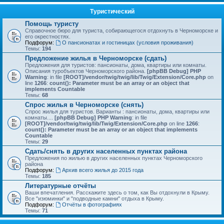
Туристический
Помощь туристу
Справочное бюро для туриста, собирающегося отдохнуть в Черноморске и
его окрестностях.
Подфорум:
О пансионатах и гостиницах (условия проживания)
Темы:
194
Предложение жилья в Черноморске (сдать)
Предложения для туристов: пансионаты, дома, квартиры или комнаты.
Описания туробъектов Черноморского района.
[phpBB Debug] PHP
Warning
: in file
[ROOT]/vendor/twig/twig/lib/Twig/Extension/Core.php
on
line
1266
:
count(): Parameter must be an array or an object that
implements Countable
Темы:
68
Спрос жилья в Черноморске (снять)
Спрос жилья для туристов. Варианты : пансионаты, дома, квартиры или
комнаты....
[phpBB Debug] PHP Warning
: in file
[ROOT]/vendor/twig/twig/lib/Twig/Extension/Core.php
on line
1266
:
count(): Parameter must be an array or an object that implements
Countable
Темы:
29
Сдать/снять в других населенных пунктах района
Предложения по жилью в других населенных пунктах Черноморского
района
Подфорум:
Архив всего жилья до 2015 года
Темы:
185
Литературные отчёты
Ваши впечатления. Расскажите здесь о том, как Вы отдохнули в Крыму.
Все "изюминки" и "подводные камни" отдыха в Крыму.
Подфорум:
Отчёты в фотографиях
Темы:
71