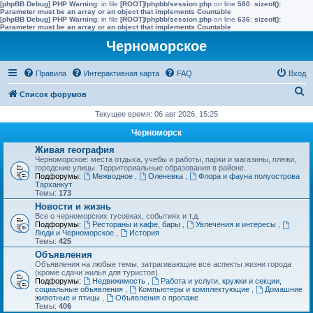
[phpBB Debug] PHP Warning
: in file
[ROOT]/phpbb/session.php
on line
580
:
sizeof():
Parameter must be an array or an object that implements Countable
[phpBB Debug] PHP Warning
: in file
[ROOT]/phpbb/session.php
on line
636
:
sizeof():
Parameter must be an array or an object that implements Countable
Черноморское
Правила
Интерактивная карта
FAQ
Вход
П
Список форумов
о
Текущее время: 06 авг 2026, 15:25
и
Черноморск
с
Живая география
Черноморское: места отдыха, учебы и работы, парки и магазины, пляжи,
к
городские улицы. Территориальные образования в районе.
Подфорумы:
Межводное
,
Оленевка
,
Флора и фауна полуострова
Тарханкут
Темы:
173
Новости и жизнь
Все о черноморских тусовках, событиях и т.д.
Подфорумы:
Рестораны и кафе, бары
,
Увлечения и интересы
,
Люди и Черноморское
,
История
Темы:
425
Объявления
Объявления на любые темы, затрагивающие все аспекты жизни города
(кроме сдачи жилья для туристов).
Подфорумы:
Недвижимость
,
Работа и услуги, кружки и секции,
социальные объявления
,
Компьютеры и комплектующие
,
Домашние
животные и птицы
,
Объявления о пропаже
Темы:
406