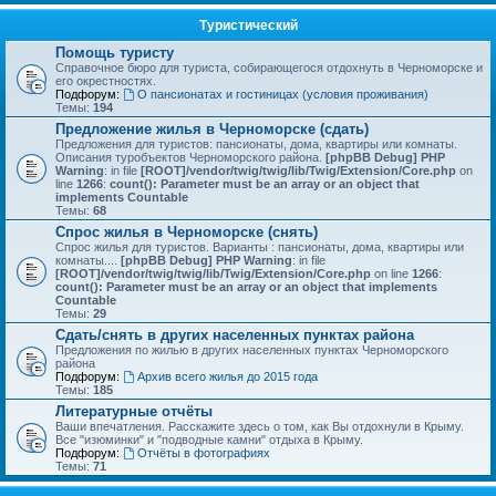
Туристический
Помощь туристу
Справочное бюро для туриста, собирающегося отдохнуть в Черноморске и
его окрестностях.
Подфорум:
О пансионатах и гостиницах (условия проживания)
Темы:
194
Предложение жилья в Черноморске (сдать)
Предложения для туристов: пансионаты, дома, квартиры или комнаты.
Описания туробъектов Черноморского района.
[phpBB Debug] PHP
Warning
: in file
[ROOT]/vendor/twig/twig/lib/Twig/Extension/Core.php
on
line
1266
:
count(): Parameter must be an array or an object that
implements Countable
Темы:
68
Спрос жилья в Черноморске (снять)
Спрос жилья для туристов. Варианты : пансионаты, дома, квартиры или
комнаты....
[phpBB Debug] PHP Warning
: in file
[ROOT]/vendor/twig/twig/lib/Twig/Extension/Core.php
on line
1266
:
count(): Parameter must be an array or an object that implements
Countable
Темы:
29
Сдать/снять в других населенных пунктах района
Предложения по жилью в других населенных пунктах Черноморского
района
Подфорум:
Архив всего жилья до 2015 года
Темы:
185
Литературные отчёты
Ваши впечатления. Расскажите здесь о том, как Вы отдохнули в Крыму.
Все "изюминки" и "подводные камни" отдыха в Крыму.
Подфорум:
Отчёты в фотографиях
Темы:
71