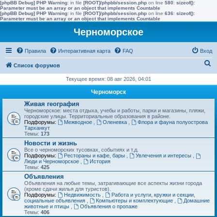
[phpBB Debug] PHP Warning
: in file
[ROOT]/phpbb/session.php
on line
580
:
sizeof():
Parameter must be an array or an object that implements Countable
[phpBB Debug] PHP Warning
: in file
[ROOT]/phpbb/session.php
on line
636
:
sizeof():
Parameter must be an array or an object that implements Countable
Черноморское
Правила
Интерактивная карта
FAQ
Вход
П
Список форумов
о
Текущее время: 08 авг 2026, 04:01
и
Черноморск
с
Живая география
Черноморское: места отдыха, учебы и работы, парки и магазины, пляжи,
к
городские улицы. Территориальные образования в районе.
Подфорумы:
Межводное
,
Оленевка
,
Флора и фауна полуострова
Тарханкут
Темы:
173
Новости и жизнь
Все о черноморских тусовках, событиях и т.д.
Подфорумы:
Рестораны и кафе, бары
,
Увлечения и интересы
,
Люди и Черноморское
,
История
Темы:
425
Объявления
Объявления на любые темы, затрагивающие все аспекты жизни города
(кроме сдачи жилья для туристов).
Подфорумы:
Недвижимость
,
Работа и услуги, кружки и секции,
социальные объявления
,
Компьютеры и комплектующие
,
Домашние
животные и птицы
,
Объявления о пропаже
Темы:
406