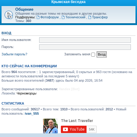
Крымская беседка
Общение
Общение на разные темы не вошедшие в другие разделы.
Подфорумы:
Фотофорум
,
Технический
,
Трансфер
Темы:
360
ВХОД
Имя пользователя:
Пароль:
Забыли пароль?
Запомнить меня
КТО СЕЙЧАС НА КОНФЕРЕНЦИИ
Всего
964
посетителя :: 1 зарегистрированный, 0 скрытых и 963 гостя (основано на
активности пользователей за последние 5 минут)
Больше всего посетителей (
3487
) здесь было 04 апр 2026, 16:54
Зарегистрированные пользователи:
Yandex [Bot]
Легенда:
Черноморцы
СТАТИСТИКА
Всего сообщений:
30517
• Всего тем:
1910
• Всего пользователей:
2012
• Новый
пользователь:
ivan_555