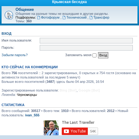
Крымская беседка
Общение
Общение на разные темы не вошедшие в другие разделы.
Подфорумы:
Фотофорум
,
Технический
,
Трансфер
Темы:
360
ВХОД
Имя пользователя:
Пароль:
Забыли пароль?
Запомнить меня
КТО СЕЙЧАС НА КОНФЕРЕНЦИИ
Всего
756
посетителей :: 2 зарегистрированных, 0 скрытых и 754 гостя (основано на
активности пользователей за последние 5 минут)
Больше всего посетителей (
3487
) здесь было 04 апр 2026, 16:54
Зарегистрированные пользователи:
Bing [Bot]
,
Google [Bot]
Легенда:
Черноморцы
СТАТИСТИКА
Всего сообщений:
30517
• Всего тем:
1910
• Всего пользователей:
2012
• Новый
пользователь:
ivan_555