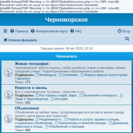
[phpBB Debug] PHP Warning
: in file
[ROOT]/phpbb/session.php
on line
580
:
sizeof():
Parameter must be an array or an object that implements Countable
[phpBB Debug] PHP Warning
: in file
[ROOT]/phpbb/session.php
on line
636
:
sizeof():
Parameter must be an array or an object that implements Countable
Черноморское
Правила
Интерактивная карта
FAQ
Вход
П
Список форумов
о
Текущее время: 08 авг 2026, 13:18
и
Черноморск
с
Живая география
Черноморское: места отдыха, учебы и работы, парки и магазины, пляжи,
к
городские улицы. Территориальные образования в районе.
Подфорумы:
Межводное
,
Оленевка
,
Флора и фауна полуострова
Тарханкут
Темы:
173
Новости и жизнь
Все о черноморских тусовках, событиях и т.д.
Подфорумы:
Рестораны и кафе, бары
,
Увлечения и интересы
,
Люди и Черноморское
,
История
Темы:
425
Объявления
Объявления на любые темы, затрагивающие все аспекты жизни города
(кроме сдачи жилья для туристов).
Подфорумы:
Недвижимость
,
Работа и услуги, кружки и секции,
социальные объявления
,
Компьютеры и комплектующие
,
Домашние
животные и птицы
,
Объявления о пропаже
Темы:
406