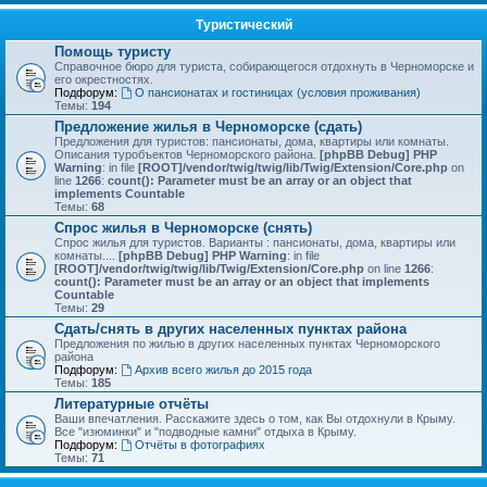
Туристический
Помощь туристу
Справочное бюро для туриста, собирающегося отдохнуть в Черноморске и
его окрестностях.
Подфорум:
О пансионатах и гостиницах (условия проживания)
Темы:
194
Предложение жилья в Черноморске (сдать)
Предложения для туристов: пансионаты, дома, квартиры или комнаты.
Описания туробъектов Черноморского района.
[phpBB Debug] PHP
Warning
: in file
[ROOT]/vendor/twig/twig/lib/Twig/Extension/Core.php
on
line
1266
:
count(): Parameter must be an array or an object that
implements Countable
Темы:
68
Спрос жилья в Черноморске (снять)
Спрос жилья для туристов. Варианты : пансионаты, дома, квартиры или
комнаты....
[phpBB Debug] PHP Warning
: in file
[ROOT]/vendor/twig/twig/lib/Twig/Extension/Core.php
on line
1266
:
count(): Parameter must be an array or an object that implements
Countable
Темы:
29
Сдать/снять в других населенных пунктах района
Предложения по жилью в других населенных пунктах Черноморского
района
Подфорум:
Архив всего жилья до 2015 года
Темы:
185
Литературные отчёты
Ваши впечатления. Расскажите здесь о том, как Вы отдохнули в Крыму.
Все "изюминки" и "подводные камни" отдыха в Крыму.
Подфорум:
Отчёты в фотографиях
Темы:
71