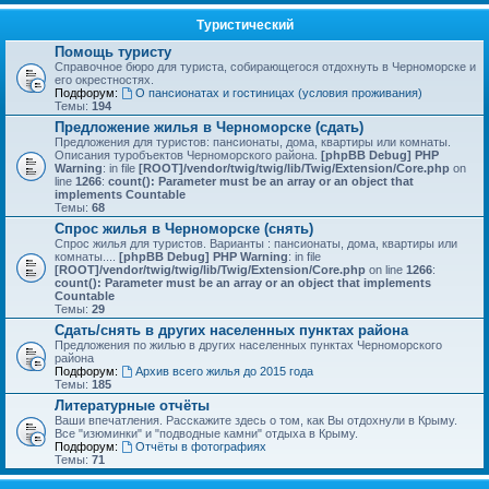
Туристический
Помощь туристу
Справочное бюро для туриста, собирающегося отдохнуть в Черноморске и
его окрестностях.
Подфорум:
О пансионатах и гостиницах (условия проживания)
Темы:
194
Предложение жилья в Черноморске (сдать)
Предложения для туристов: пансионаты, дома, квартиры или комнаты.
Описания туробъектов Черноморского района.
[phpBB Debug] PHP
Warning
: in file
[ROOT]/vendor/twig/twig/lib/Twig/Extension/Core.php
on
line
1266
:
count(): Parameter must be an array or an object that
implements Countable
Темы:
68
Спрос жилья в Черноморске (снять)
Спрос жилья для туристов. Варианты : пансионаты, дома, квартиры или
комнаты....
[phpBB Debug] PHP Warning
: in file
[ROOT]/vendor/twig/twig/lib/Twig/Extension/Core.php
on line
1266
:
count(): Parameter must be an array or an object that implements
Countable
Темы:
29
Сдать/снять в других населенных пунктах района
Предложения по жилью в других населенных пунктах Черноморского
района
Подфорум:
Архив всего жилья до 2015 года
Темы:
185
Литературные отчёты
Ваши впечатления. Расскажите здесь о том, как Вы отдохнули в Крыму.
Все "изюминки" и "подводные камни" отдыха в Крыму.
Подфорум:
Отчёты в фотографиях
Темы:
71