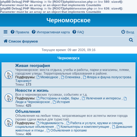
[phpBB Debug] PHP Warning
: in file
[ROOT]/phpbb/session.php
on line
580
:
sizeof():
Parameter must be an array or an object that implements Countable
[phpBB Debug] PHP Warning
: in file
[ROOT]/phpbb/session.php
on line
636
:
sizeof():
Parameter must be an array or an object that implements Countable
Черноморское
Правила
Интерактивная карта
FAQ
Вход
П
Список форумов
о
Текущее время: 09 авг 2026, 09:16
и
Черноморск
с
Живая география
Черноморское: места отдыха, учебы и работы, парки и магазины, пляжи,
к
городские улицы. Территориальные образования в районе.
Подфорумы:
Межводное
,
Оленевка
,
Флора и фауна полуострова
Тарханкут
Темы:
173
Новости и жизнь
Все о черноморских тусовках, событиях и т.д.
Подфорумы:
Рестораны и кафе, бары
,
Увлечения и интересы
,
Люди и Черноморское
,
История
Темы:
425
Объявления
Объявления на любые темы, затрагивающие все аспекты жизни города
(кроме сдачи жилья для туристов).
Подфорумы:
Недвижимость
,
Работа и услуги, кружки и секции,
социальные объявления
,
Компьютеры и комплектующие
,
Домашние
животные и птицы
,
Объявления о пропаже
Темы:
406