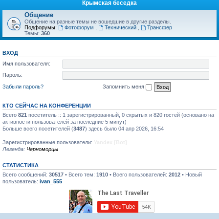
Крымская беседка
Общение
Общение на разные темы не вошедшие в другие разделы.
Подфорумы:
Фотофорум
,
Технический
,
Трансфер
Темы:
360
ВХОД
Имя пользователя:
Пароль:
Забыли пароль?
Запомнить меня
КТО СЕЙЧАС НА КОНФЕРЕНЦИИ
Всего
821
посетитель :: 1 зарегистрированный, 0 скрытых и 820 гостей (основано на
активности пользователей за последние 5 минут)
Больше всего посетителей (
3487
) здесь было 04 апр 2026, 16:54
Зарегистрированные пользователи:
Yandex [Bot]
Легенда:
Черноморцы
СТАТИСТИКА
Всего сообщений:
30517
• Всего тем:
1910
• Всего пользователей:
2012
• Новый
пользователь:
ivan_555